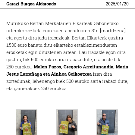
Garazi Burgoa Aldarondo
2025
/
01
/
20
Mutrikuko Bertan Merkatarien Elkarteak Gabonetako
urteroko zozketa egin zuen abenduaren 31n [martitzena],
eta agertu dira jada irabazleak. Bertan Elkarteak guztira
1.500 euro banatu ditu elkarteko establezimenduetan
erosketak egin dituztenen artean. Lau irabazle egon dira
guztira, bik 500 euroko saria irabazi dute, eta beste bik
250 eurokoa.
Malen Pazos, Gregorio Arreitunandia, Maria
Jesus Larrañaga eta Ainhoa Goikoetxea
izan dira
zortedunak, lehenengo biek 500 euroko saria irabazi dute,
eta gainerakoek 250 eurokoa.