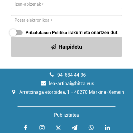
Pribatutasun Politika
irakurri eta onartzen dut.
Harpidetu
94-684 44 36
lea-artibai@hitza.eus
Arretxinaga etorbidea, 1 - 48270 Markina-Xemein
Publizitatea