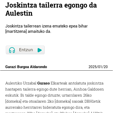
Joskintza tailerra egongo da
Aulestin
Joskintza tailerrean izena emateko epea bihar
[martitzena] amaituko da.
Garazi Burgoa Aldarondo
2025
/
01
/
20
Aulestiko Urzabal
Guraso
Elkarteak antolatuta joskintza
hastapen tailerra egingo dute herrian, Ainhoa Galdosen
eskutik. Bi talde egingo dituzte; urtarrilaren 26ko
[domeka] eta otsailaren 2ko [domeka] saioak DBH1etik
aurrerako herritarrei bideratuta egongo dira, eta