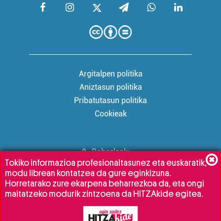
Argitalpen politika
Aniztasun politika
Pribatutasun politika
Cookieak
Babesleak:
Tokiko informazioa profesionaltasunez eta euskaratik,
modu librean kontatzea da gure eginkizuna.
Horretarako zure ekarpena beharrezkoa da, eta ongi
maitatzeko modurik zintzoena da HITZAkide egitea.