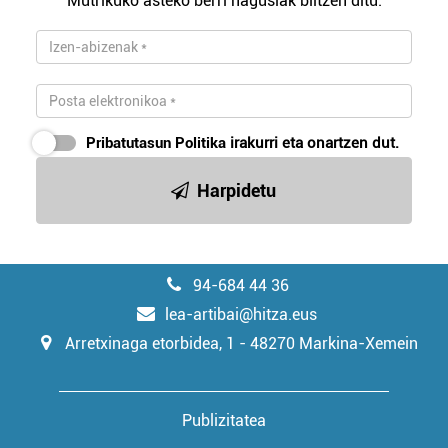
Mutrikuko asteko berri nagusiak biltzen ditu.
irakurri
Pribatutasun Politika
irakurri eta onartzen dut.
Harpidetu
94-684 44 36
lea-artibai@hitza.eus
Arretxinaga etorbidea, 1 - 48270 Markina-Xemein
Publizitatea