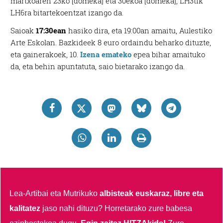
martxoaren 23ko [domeka] eta 30ekoa [domeka], LH3tik
LH6ra bitartekoentzat izango da.
Saioak
17:30ean
hasiko dira, eta 19:00an amaitu, Aulestiko
Arte Eskolan. Bazkideek 8 euro ordaindu beharko dituzte,
eta gainerakoek, 10.
Izena emateko
epea bihar amaituko
da, eta behin apuntatuta, saio bietarako izango da.
Lea-Artibai eta Mutrikuko
albisteak euskaraz, libre eta
kalitatez
jaso nahi dituzu?
Horretarako zure babesa