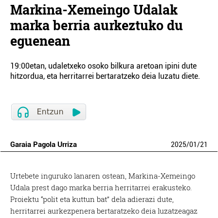
Markina-Xemeingo Udalak
marka berria aurkeztuko du
eguenean
19:00etan, udaletxeko osoko bilkura aretoan ipini dute
hitzordua, eta herritarrei bertaratzeko deia luzatu diete.
Garaia Pagola Urriza
2025
/
01
/
21
Urtebete inguruko lanaren ostean, Markina-Xemeingo
Udala prest dago marka berria herritarrei erakusteko.
Proiektu “polit eta kuttun bat” dela adierazi dute,
herritarrei aurkezpenera bertaratzeko deia luzatzeagaz