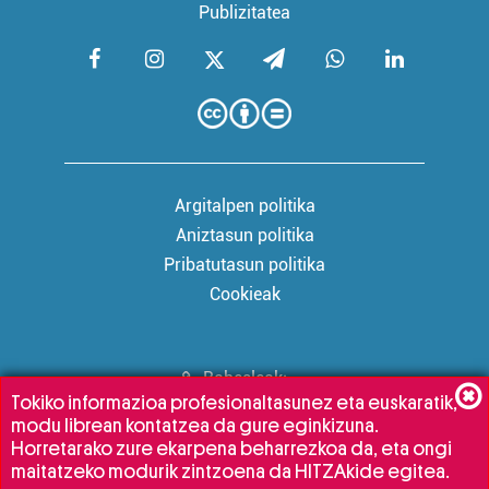
Publizitatea
Argitalpen politika
Aniztasun politika
Pribatutasun politika
Cookieak
Babesleak:
Tokiko informazioa profesionaltasunez eta euskaratik,
modu librean kontatzea da gure eginkizuna.
Horretarako zure ekarpena beharrezkoa da, eta ongi
maitatzeko modurik zintzoena da HITZAkide egitea.