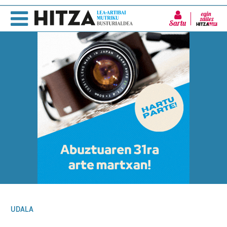
Sartu
UDALA