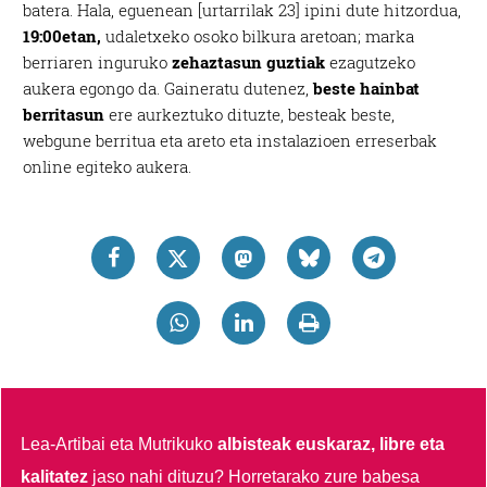
batera. Hala, eguenean [urtarrilak 23] ipini dute hitzordua,
19:00etan,
udaletxeko osoko bilkura aretoan; marka
berriaren inguruko
zehaztasun guztiak
ezagutzeko
aukera egongo da. Gaineratu dutenez,
beste hainbat
berritasun
ere aurkeztuko dituzte, besteak beste,
webgune berritua eta areto eta instalazioen erreserbak
online egiteko aukera.
Lea-Artibai eta Mutrikuko
albisteak euskaraz, libre eta
kalitatez
jaso nahi dituzu?
Horretarako zure babesa