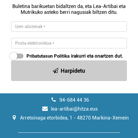
erabiltzeko baimen esplizitua ematen diguzu.
Gehiago
Buletina barikuetan bidaltzen da, eta Lea-Artibai eta
irakurri
Mutrikuko asteko berri nagusiak biltzen ditu.
Pribatutasun Politika
irakurri eta onartzen dut.
Harpidetu
94-684 44 36
lea-artibai@hitza.eus
Arretxinaga etorbidea, 1 - 48270 Markina-Xemein