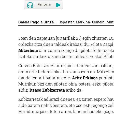
Garaia Pagola Urriza
Ispaster
,
Markina-Xemein
,
Mut
Joan den zapatuan [urtarrilak 25] egin zituzten E
ordezkaritza duen taldeak irabazi du, Pilota Zazpi
Mitxelena
oiartzuarra izango da pilota federaziok
izateko aurkeztu zuen beste taldeak, Euskal Pilo
Gotzon Enbil zortzi urtez presidentea izan ostean,
orain arte federazioko diruzaina izan da. Mitxele
daude lea-artibaitarrak ere.
Aritz Erkiaga
puntista
Mutrikun bizi den pilotari ohia, ostera, esku pil
aldiz,
Itsaso Zubizarreta
ariko da.
Zubizarretak adierazi duenez, ez zuten espero hau
alde batera nahiz bestera, eta oso estu egongo ze
Harriduraz jaso duten arren, lanean hasteko gogo