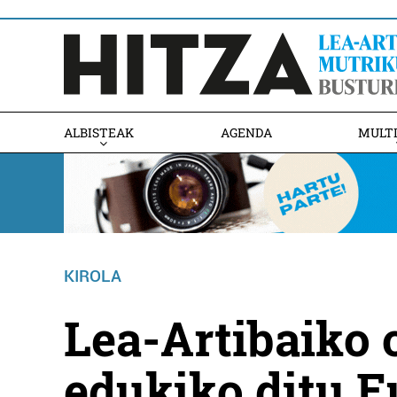
ALBISTEAK
AGENDA
MULT
KIROLA
Lea-Artibaiko 
edukiko ditu E