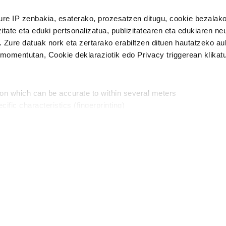
n Politika
irakurri eta onartzen dut.
H
ure IP zenbakia, esaterako, prozesatzen ditugu, cookie bezalako
itate eta eduki pertsonalizatua, publizitatearen eta edukiaren ne
. Zure datuak nork eta zertarako erabiltzen dituen hautatzeko a
omentutan, Cookie deklaraziotik edo Privacy triggerean klikat
Publizitatea
ion which can be accurate to within several meters
in
cific characteristics (fingerprinting)
d and set your preferences in the
details section
.
aratik, modu librean kontatzea da gure eginkizuna. Horret
intzoena da HITZAkide egitea.
n ditugu, zure IP zenbakia, besteak beste, teknologia erabiliz,
Babesleak:
, iragarkiak eta edukia neurtzeko, jendeari buruzko informazioa b
abiltzen dituen hauta dezakezu.
interes komertzial legitimoetan babesten dira. Ikusi gure bazki
ta horren aurka nola egin dezakezun ikusteko.