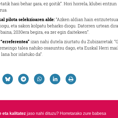
tatik hasi behar gara, ez goitik”. Hori horrela, klubei entzun
rua.
al pilota selekzioaren alde:
“Azken aldian hain entzutetsua
iogu, eta sakon kolpatu beharko diogu. Datorren urtean dir
baina, 2030era begira, ea zer egin daitekeen”.
,
“erreferentea”
izan nahi dutela ziurtatu du Zubizarretak: “
Xemeingo talea nahiko osasuntsu dago, eta Euskal Herri mai
lana hor islatuko da”.
 eta kalitatez
jaso nahi dituzu?
Horretarako zure babesa