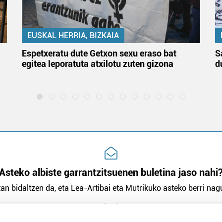
EUSKAL HERRIA, BIZKAIA
Espetxeratu dute Getxon sexu eraso bat
S
egitea leporatuta atxilotu zuten gizona
d
Asteko albiste garrantzitsuenen buletina jaso nahi
an bidaltzen da, eta Lea-Artibai eta Mutrikuko asteko berri nagu