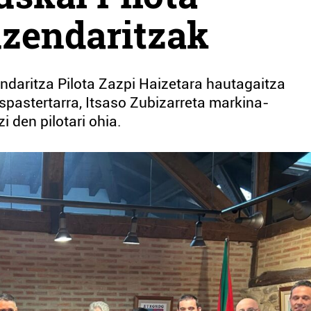
uzendaritzak
ndaritza Pilota Zazpi Haizetara hautagaitza
ispastertarra, Itsaso Zubizarreta markina-
i den pilotari ohia.