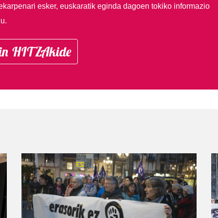
ekarpenari esker, euskaratik eginda dagoen tokiko informazio
u.
in HITZAkide