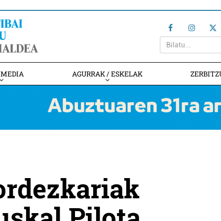
IMEDIA
AGURRAK / ESKELAK
ZERBITZ
ordezkariak
uskal Pilota