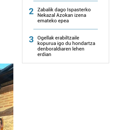
2
Zabalik dago Ispasterko
Nekazal Azokan izena
emateko epea
3
Ogellak erabiltzaile
kopurua igo du hondartza
denboraldiaren lehen
erdian