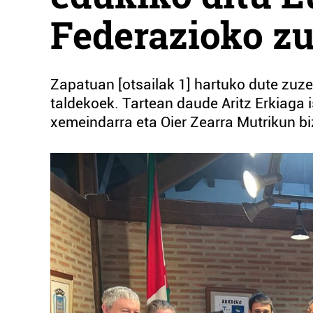
Federazioko z
Zapatuan [otsailak 1] hartuko dute zuze
taldekoek. Tartean daude Aritz Erkiaga 
xemeindarra eta Oier Zearra Mutrikun biz