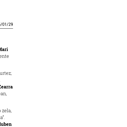
5
/
01
/
29
Mari
dente
urtez;
n
Zearra
ean,
 zela,
a”.
luben