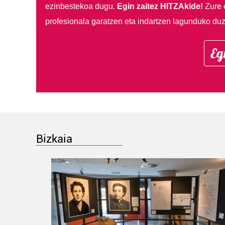
ezinbestekoa dugu.
Egin zaitez HITZAkide!
Zure 
profesionala garatzen eta indartzen lagunduko duz
Eg
Bizkaia