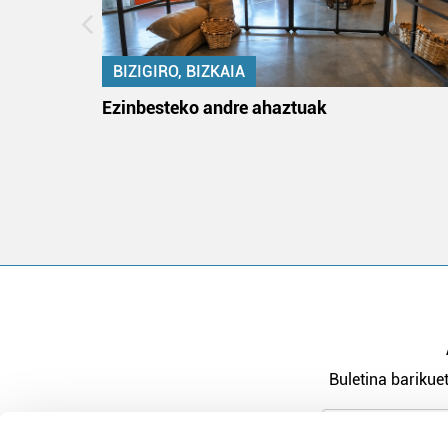
BIZIGIRO, BIZKAIA
ko itun
Ezinbesteko andre ahaztuak
Buletina barikuet