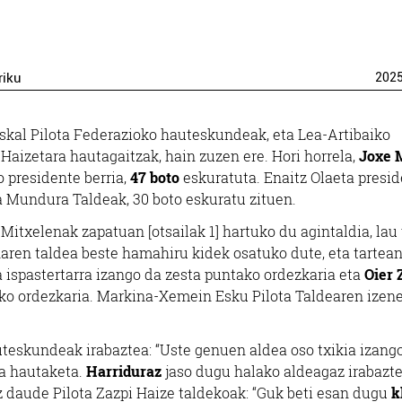
riku
202
uskal Pilota Federazioko hauteskundeak, eta Lea-Artibaiko
 Haizetara hautagaitzak, hain zuzen ere. Hori horrela,
Joxe 
o presidente berria,
47 boto
eskuratuta. Enaitz Olaeta presi
ta Mundura Taldeak, 30 boto eskuratu zituen.
 Mitxelenak zapatuan [otsailak 1] hartuko du agintaldia, lau 
naren taldea beste hamahiru kidek osatuko dute, eta tartea
 ispastertarra izango da zesta puntako ordezkaria eta
Oier 
otako ordezkaria. Markina-Xemein Esku Pilota Taldearen izen
teskundeak irabaztea: “Uste genuen aldea oso txikia izango
la hautaketa.
Harriduraz
jaso dugu halako aldeagaz irabazte
z daude Pilota Zazpi Haize taldekoak: “Guk beti esan dugu
k