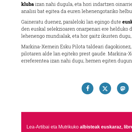
kluba
izan nahi dugula, eta hori indartzen oinarrie
analisi bat egitea da euren lehenengotariko helbu
Gaineratu duenez, paraleloki lan egingo dute
eusk
den euskal selekzioaren onarpenari ere helduko d
lehenengo mundialak, eta hor gaitz ikusten dugu, 
Markina-Xemein Esku Pilota taldeari dagokionez
pilotaren alde lan egiteko prest gaude. Markina-
erreferentea izan nahi dugu; hemen egiten dugun 
Lea-Artibai eta Mutrikuko
albisteak euskaraz, libre