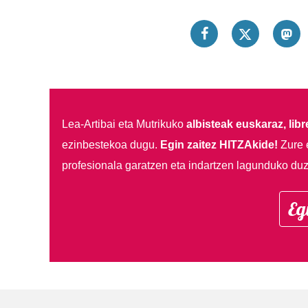
Lea-Artibai eta Mutrikuko
albisteak euskaraz, libre
ezinbestekoa dugu.
Egin zaitez HITZAkide!
Zure 
profesionala garatzen eta indartzen lagunduko duz
Eg