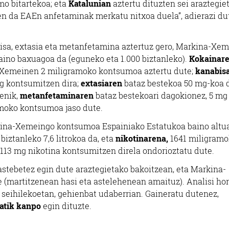
amo bitartekoa; eta
Katalunian
aztertu dituzten sei araztegie
sten da EAEn anfetaminak merkatu nitxoa duela”, adierazi du
isa, extasia eta metanfetamina aztertuz gero, Markina-Xe
ino baxuagoa da (eguneko eta 1.000 biztanleko).
Kokainar
a-Xemeinen 2 miligramoko kontsumoa aztertu dute;
kanabis
g kontsumitzen dira;
extasiaren
bataz bestekoa 50 mg-koa d
enik,
metanfetaminaren
bataz bestekoari dagokionez, 5 mg
moko kontsumoa jaso dute.
arkina-Xemeingo kontsumoa Espainiako Estatukoa baino altu
iztanleko 7,6 litrokoa da, eta
nikotinarena,
1641 miligramo
2.113 mg nikotina kontsumitzen direla ondorioztatu dute.
stebetez egin dute araztegietako bakoitzean, eta Markina-
e (martitzenean hasi eta astelehenean amaituz). Analisi hor
 seihilekoetan, gehienbat udaberrian. Gaineratu dutenez,
tatik kanpo
egin dituzte.