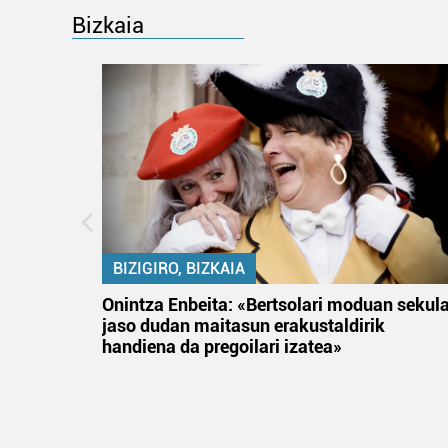
Bizkaia
BIZIGIRO, BIZKAIA
na
Onintza Enbeita: «Bertsolari moduan sekul
jaso dudan maitasun erakustaldirik
handiena da pregoilari izatea»