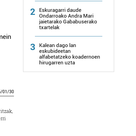
2
Eskuragarri daude
Ondarroako Andra Mari
jaietarako Gababuserako
txartelak
mein
3
Kalean dago lan
eskubideetan
alfabetatzeko koadernoen
hirugarren uzta
5
/
01
/
30
itzak,
rri