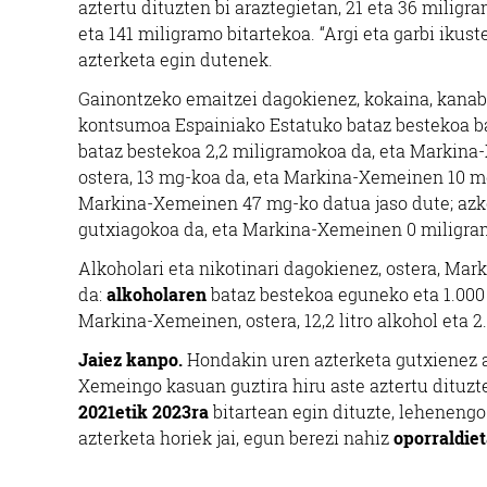
aztertu dituzten bi araztegietan, 21 eta 36 miligr
eta 141 miligramo bitartekoa. “Argi eta garbi iku
azterketa egin dutenek.
Gainontzeko emaitzei dagokienez, kokaina, kanab
kontsumoa Espainiako Estatuko bataz bestekoa ba
bataz bestekoa 2,2 miligramokoa da, eta Markin
ostera, 13 mg-koa da, eta Markina-Xemeinen 10 m
Markina-Xemeinen 47 mg-ko datua jaso dute; azk
gutxiagokoa da, eta Markina-Xemeinen 0 miligra
Alkoholari eta nikotinari dagokienez, ostera, M
da:
alkoholaren
bataz bestekoa eguneko eta 1.000 b
Markina-Xemeinen, ostera, 12,2 litro alkohol eta 
Jaiez kanpo.
Hondakin uren azterketa gutxienez a
Xemeingo kasuan guztira hiru aste aztertu dituzt
2021etik 2023ra
bitartean egin dituzte, lehenengo
azterketa horiek jai, egun berezi nahiz
oporraldie