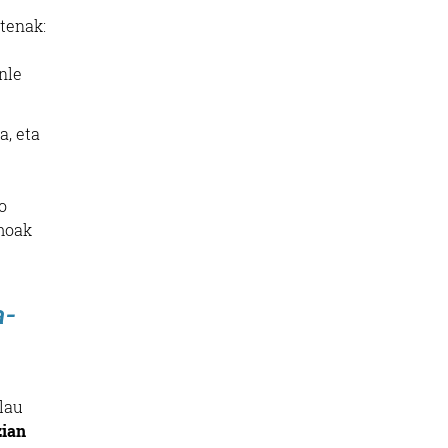
ztenak:
nle
a, eta
o
moak
a-
lau
zian