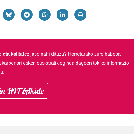
 eta kalitatez
jaso nahi dituzu?
Horretarako zure babesa
ekarpenari esker, euskaratik eginda dagoen tokiko informazio
u.
in HITZAkide