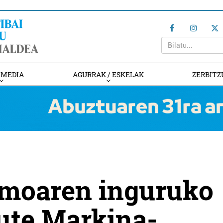
IMEDIA
AGURRAK / ESKELAK
ZERBITZ
moaren inguruko
dute Markina-