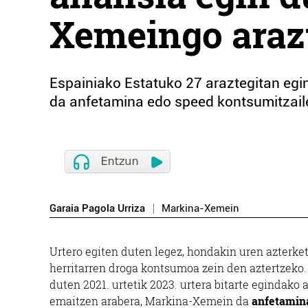
Xemeingo araz
Espainiako Estatuko 27 araztegitan egi
da anfetamina edo speed kontsumitzail
Garaia Pagola Urriza
Markina-Xemein
Urtero egiten duten legez, hondakin uren azterke
herritarren droga kontsumoa zein den aztertzeko. 
duten 2021. urtetik 2023. urtera bitarte egindako
emaitzen arabera, Markina-Xemein da
anfetamin