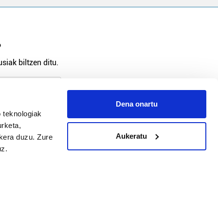
?
siak biltzen ditu.
Dena onartu
 teknologiak
arpidetu
urketa,
Aukeratu
ukera duzu. Zure
uz.
Argitalpen politika
Aniztasun politika
Pribatutasun politika
Cookieak
arako zure ekarpena