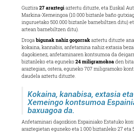
Guztira
27 araztegi
aztertu dituzte, eta Euskal Au
Markina-Xemeingoa (10.000 biztanle baño gutxiag
inguruetako 500.000 biztanle barnebiltzen ditu) e
artean barnebiltzen ditu).
Droga
bigunak nahiz gogorrak
aztertu dituzte ana
kokaina, kannabis, anfetamina nahiz extasia be
dagokienez, anfetaminaren kontsumoa da deigarr
biztanleko eta eguneko
24 miligramokoa
den bita
araztegian, ostera, eguneko 707 miligramoko ko
daudela aztertu dituzte.
Kokaina, kanabisa, extasia et
Xemeingo kontsumoa Espainia
baxuagoa da.
Anfetaminari dagozkion Espainiako Estatuko kont
araztegietan eguneko eta 1.000 biztanleko 27 et