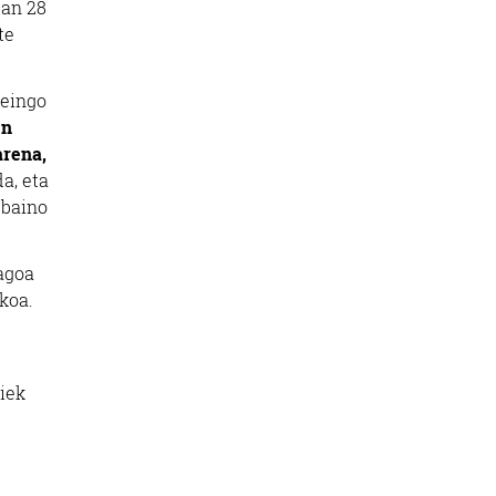
tan 28
te
meingo
en
arena,
a, eta
 baino
agoa
koa.
iek