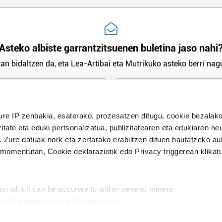
Asteko albiste garrantzitsuenen buletina jaso nahi
an bidaltzen da, eta Lea-Artibai eta Mutrikuko asteko berri nagu
n Politika
irakurri eta onartzen dut.
ure IP zenbakia, esaterako, prozesatzen ditugu, cookie bezalako
H
itate eta eduki pertsonalizatua, publizitatearen eta edukiaren ne
. Zure datuak nork eta zertarako erabiltzen dituen hautatzeko a
omentutan, Cookie deklaraziotik edo Privacy triggerean klikat
Publizitatea
ion which can be accurate to within several meters
in
cific characteristics (fingerprinting)
d and set your preferences in the
details section
.
aratik, modu librean kontatzea da gure eginkizuna. Horret