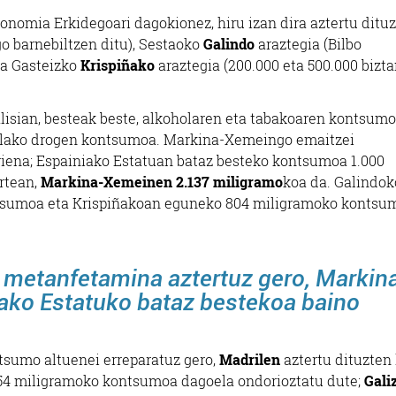
tonomia Erkidegoari dagokionez, hiru izan dira aztertu ditu
o barnebiltzen ditu), Sestaoko
Galindo
araztegia (Bilbo
ta Gasteizko
Krispiñako
araztegia (200.000 eta 500.000 bizta
lisian, besteak beste, alkoholaren eta tabakoaren kontsumo
zalako drogen kontsumoa. Markina-Xemeingo emaitzei
iena; Espainiako Estatuan bataz besteko kontsumoa 1.000
rtean,
Markina-Xemeinen 2.137 miligramo
koa da. Galindok
ntsumoa eta Krispiñakoan eguneko 804 miligramoko kontsu
a metanfetamina aztertuz gero, Markin
ko Estatuko bataz bestekoa baino
sumo altuenei erreparatuz gero,
Madrilen
aztertu dituzten 
a 54 miligramoko kontsumoa dagoela ondorioztatu dute;
Gali