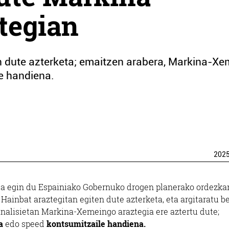
tegian
n dute azterketa; emaitzen arabera, Markina-Xe
e handiena.
202
ta egin du Espainiako Gobernuko drogen planerako ordezkar
Hainbat araztegitan egiten dute azterketa, eta argitaratu be
 analisietan Markina-Xemeingo araztegia ere aztertu dute;
a
edo speed
kontsumitzaile handiena.