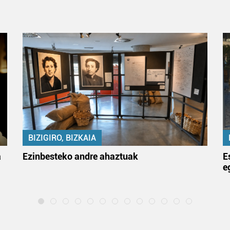
BIZIGIRO, BIZKAIA
a
Ezinbesteko andre ahaztuak
E
e