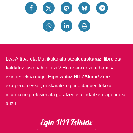
Lea-Artibai eta Mutrikuko
albisteak euskaraz, libre eta
kalitatez
jaso nahi dituzu?
Horretarako zure babesa
ezinbestekoa dugu.
Egin zaitez HITZAkide!
Zure
ekarpenari esker, euskaratik eginda dagoen tokiko
informazio profesionala garatzen eta indartzen lagunduko
duzu.
Egin HITZAkide