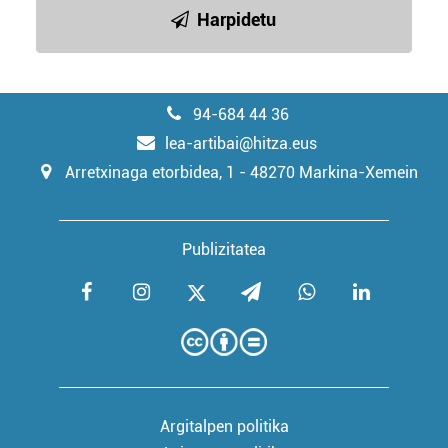
Harpidetu
94-684 44 36
lea-artibai@hitza.eus
Arretxinaga etorbidea, 1 - 48270 Markina-Xemein
Publizitatea
Argitalpen politika