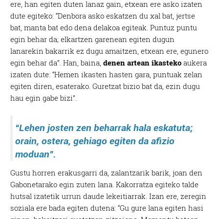
ere, han egiten duten lanaz gain, etxean ere asko izaten
dute egiteko: “Denbora asko eskatzen du xal bat, jertse
bat, manta bat edo dena delakoa egiteak. Puntuz puntu
egin behar da; elkartzen garenean egiten dugun
lanarekin bakarrik ez dugu amaitzen, etxean ere, egunero
egin behar da”. Han, baina,
denen artean ikasteko
aukera
izaten dute: “Hemen ikasten hasten gara, puntuak zelan
egiten diren, esaterako. Guretzat bizio bat da, ezin dugu
hau egin gabe bizi”.
“Lehen josten zen beharrak hala eskatuta;
orain, ostera, gehiago egiten da afizio
moduan”.
Gustu horren erakusgarri da, zalantzarik barik, joan den
Gabonetarako egin zuten lana. Kakorratza egiteko talde
hutsal izatetik urrun daude lekeitiarrak. Izan ere, zeregin
soziala ere bada egiten dutena: “Gu gure lana egiten hasi