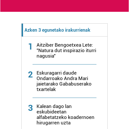
Azken 3 egunetako irakurrienak
1
Aitziber Bengoetxea Lete:
"Natura dut inspirazio iturri
nagusia"
2
Eskuragarri daude
Ondarroako Andra Mari
jaietarako Gababuserako
txartelak
3
Kalean dago lan
eskubideetan
alfabetatzeko koadernoen
hirugarren uzta