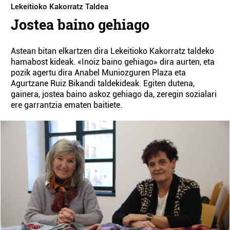
Lekeitioko Kakorratz Taldea
Jostea baino gehiago
Astean bitan elkartzen dira Lekeitioko Kakorratz taldeko
hamabost kideak. «Inoiz baino gehiago» dira aurten, eta
pozik agertu dira Anabel Muniozguren Plaza eta
Agurtzane Ruiz Bikandi taldekideak. Egiten dutena,
gainera, jostea baino askoz gehiago da, zeregin sozialari
ere garrantzia ematen baitiete.