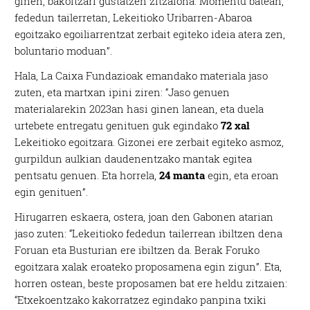
ginen, bakoitzari gustatzen zitzaiona. Momentu batean,
fededun tailerretan, Lekeitioko Uribarren-Abaroa
egoitzako egoiliarrentzat zerbait egiteko ideia atera zen,
boluntario moduan”.
Hala, La Caixa Fundazioak emandako materiala jaso
zuten, eta martxan ipini ziren: “Jaso genuen
materialarekin 2023an hasi ginen lanean, eta duela
urtebete entregatu genituen guk egindako
72 xal
Lekeitioko egoitzara. Gizonei ere zerbait egiteko asmoz,
gurpildun aulkian daudenentzako mantak egitea
pentsatu genuen. Eta horrela,
24 manta
egin, eta eroan
egin genituen”.
Hirugarren eskaera, ostera, joan den Gabonen atarian
jaso zuten: “Lekeitioko fededun tailerrean ibiltzen dena
Foruan eta Busturian ere ibiltzen da. Berak Foruko
egoitzara xalak eroateko proposamena egin zigun”. Eta,
horren ostean, beste proposamen bat ere heldu zitzaien:
“Etxekoentzako kakorratzez egindako panpina txiki