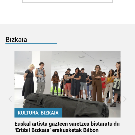
Bizkaia
KULTURA, BIZKAIA
Euskal artista gazteen saretzea bistaratu du
On
‘Ertibil Bizkaia’ erakusketak Bilbon
ja