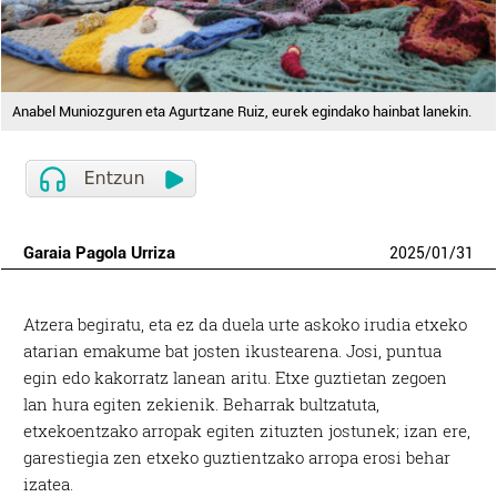
Anabel Muniozguren eta Agurtzane Ruiz, eurek egindako hainbat lanekin.
Garaia Pagola Urriza
2025
/
01
/
31
A
tzera begiratu, eta ez da duela urte askoko irudia etxeko
atarian emakume bat josten ikustearena. Josi, puntua
egin edo kakorratz lanean aritu. Etxe guztietan zegoen
lan hura egiten zekienik. Beharrak bultzatuta,
etxekoentzako arropak egiten zituzten jostunek; izan ere,
garestiegia zen etxeko guztientzako arropa erosi behar
izatea.