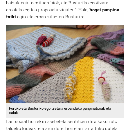
batzuk egin genituen biok, eta Busturiko egoitzara
eroateko egitea proposatu ziguten”. Hala,
hogei panpina
txiki
egin eta eroan zituzten Busturira.
Foruko eta Busturiko egoitzetara eroandako panpinatxoak eta
xalak.
Lan sozial horrekin asebeteta sentitzen dira kakorratz
taldeko kideak, eta argi dute, horretan jarraituko dutela: