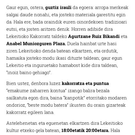
Gaur egun, ostera,
guztiz irauli
da egoera: arropa merkeak
salgai daude nonahi, eta josteko materiala garestitu egin
da. Hala ere, bada oraindik euren oinordekoen tradizioari
eutsi, eta josten aritzen denik. Horren adibide dira
Lekeitioko Kakorratz taldeko
Agurtzane Ruiz Bikandi
eta
Anabel Muniozguren Plaza.
Duela hainbat urte hasi
ziren Lekeitioko denda batean elkartzen, eta ordutik,
hamaika josteko modu ikasi dituzte taldean; gaur egun
Lekeitio eta inguruetako hamabost kide dira taldean,
“inoiz baino gehiago”.
Bien ustez, denbora luzez
kakorratza eta puntua
“emakume zaharren kontua” izango balira bezala
sailkatuta egon dira, baina “kanpotik” etorritako modaren
ondorioz, “beste modu batera” ikusten du orain gizarteak
kakorratz egileen lana.
Astelehenetan eta eguenetan elkartzen dira Lekeitioko
kultur etxeko gela batean,
18:00etatik 20:00etara.
Hala