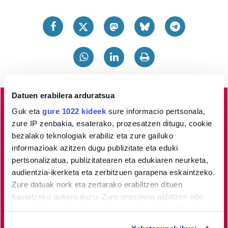
Datuen erabilera arduratsua
Guk eta
gure 1022 kideek
sure informacio pertsonala,
Lea-Artibai eta Mutrikuko
albisteak euskaraz, libre eta
zure IP zenbakia, esaterako, prozesatzen ditugu, cookie
kalitatez
jaso nahi dituzu?
Horretarako zure babesa
bezalako teknologiak erabiliz eta zure gailuko
ezinbestekoa dugu.
Egin zaitez HITZAkide!
Zure
informazioak azitzen dugu publizitate eta eduki
ekarpenari esker, euskaratik eginda dagoen tokiko
pertsonalizatua, publizitatearen eta edukiaren neurketa,
audientzia-ikerketa eta zerbitzuen garapena eskaintzeko.
informazio profesionala garatzen eta indartzen lagunduko
Zure datuak nork eta zertarako erabiltzen dituen
duzu.
hautatzeko aukera duzu. Zure onespena aldatzen edo
deuseztatzen ahal duzu edozein momentutan, Cookie
Egin HITZAkide
deklaraziotik edo Privacy triggerean klikatuz.