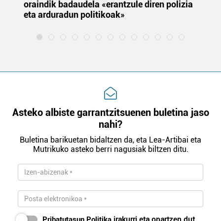
oraindik badaudela «erantzule diren polizia
‘E
eta arduradun politikoak»
Asteko albiste garrantzitsuenen buletina jaso
nahi?
Buletina barikuetan bidaltzen da, eta Lea-Artibai eta
Mutrikuko asteko berri nagusiak biltzen ditu.
Pribatutasun Politika
irakurri eta onartzen dut.