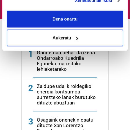
Xehetasunak ikusi
If you allow, we would also like to:
Collect information about your geographical
Dena onartu
location which can be accurate to within several
meters
Azken 3 egunetako irakurrienak
Aukeratu
Identify your device by actively scanning it for
specific characteristics (fingerprinting)
1
Gaur eman behar da izena
Find out more about how your personal data is processed
Ondarroako Kuadrilla
and set your preferences in the
details section
.
Eguneko marmitako
lehiaketarako
Guk eta gure bazkideek zure datu pertsonalak
prozesatzen ditugu, zure IP zenbakia, besteak beste,
2
Zaldupe udal kiroldegiko
teknologia erabiliz, cookieak adibidez, iragarki eta eduki
energia kontsumoa
pertsonalizatuak eskaintzeko, iragarkiak eta edukia
aurrezteko lanak burutuko
dituzte abuztuan
neurtzeko, jendeari buruzko informazioa biltzeko eta
produktuak garatzeko. Zure datuak nork eta zertarako
erabiltzen dituen hauta dezakezu.
3
Osagairik onenekin osatu
dituzte San Lorentzo