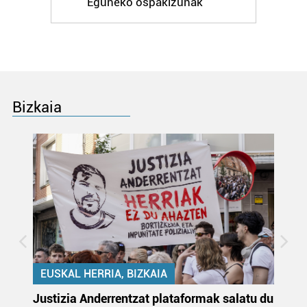
Eguneko ospakizunak
Bazkide batzuek ez dizute baimenik eskatzen, eta beren
interes komertzial legitimoetan babesten dira. Ikusi gure
bazkideen zerrenda, beren ustez zein helburutarako
duten interes legitimoa eta horren aurka nola egin
dezakezun ikusteko.
Lortu zure datu pertsonalak prozesatzeko moduari
Bizkaia
buruzko informazio gehiago eta ezarri zure lehentasunak
datuen atalean. Edozein unetan alda edo ken dezakezu
zure baimena Cookieen adierazpenean.
Webgune honek cookie propioak eta hirugarrenen cookie-
fitxategiak erabiltzen ditu. Zure esperientzia eta
zerbitzuak hobetzeko asmoz, cookie teknologiaz
baliatzen gara. Ohar hau onartuz gero, teknologia hori
erabiltzeko baimen esplizitua ematen diguzu.
Gehiago
irakurri
EUSKAL HERRIA, BIZKAIA
Justizia Anderrentzat plataformak salatu du
Eu