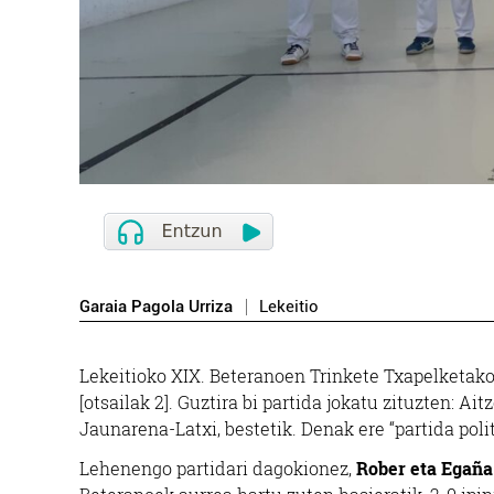
Garaia Pagola Urriza
Lekeitio
Lekeitioko XIX. Beteranoen Trinkete Txapelketak
[otsailak 2]. Guztira bi partida jokatu zituzten: A
Jaunarena-Latxi, bestetik. Denak ere “partida polit
Lehenengo partidari dagokionez,
Rober eta Egaña