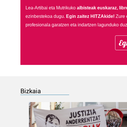
Lea-Artibai eta Mutrikuko
albisteak euskaraz, libre
ezinbestekoa dugu.
Egin zaitez HITZAkide!
Zure 
profesionala garatzen eta indartzen lagunduko duz
Eg
Bizkaia