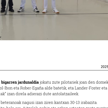
202
o
bigarren jardunaldia
jokatu zute pilotariek joan den dome
itzol-Ibon eta Rober-Egaña alde batetik, eta Lander-Foster eta
ak” izan direla adierazi dute antolatzaileek.
beteranoak nagusi izan ziren kantxan 30-13 irabazita.