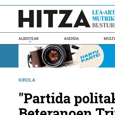
ALBISTEAK
AGENDA
MULT
KIROLA
"Partida polita
Beteranoen Tr