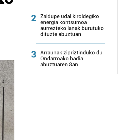
2
Zaldupe udal kiroldegiko
energia kontsumoa
aurrezteko lanak burutuko
dituzte abuztuan
3
Arraunak zipriztinduko du
Ondarroako badia
abuztuaren 8an