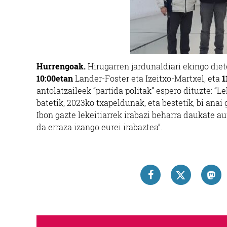
Hurrengoak.
Hirugarren jardunaldiari ekingo diete
10:00etan
Lander-Foster eta Izeitxo-Martxel, eta
1
antolatzaileek “partida politak” espero dituzte: “L
batetik, 2023ko txapeldunak, eta bestetik, bi anai 
Ibon gazte lekeitiarrek irabazi beharra daukate au
da erraza izango eurei irabaztea”.