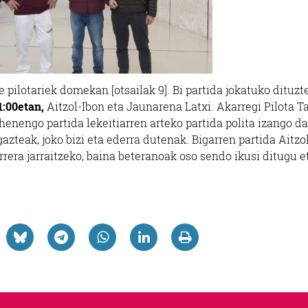
 pilotariek domekan [otsailak 9]. Bi partida jokatuko dituzte
1:00etan,
Aitzol-Ibon eta Jaunarena Latxi. Akarregi Pilota T
ehenengo partida lekeitiarren arteko partida polita izango da
gazteak, joko bizi eta ederra dutenak. Bigarren partida Aitzo
rrera jarraitzeko, baina beteranoak oso sendo ikusi ditugu e