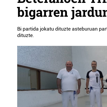
bigarren jardu
Bi partida jokatu dituzte asteburuan par
dituzte.