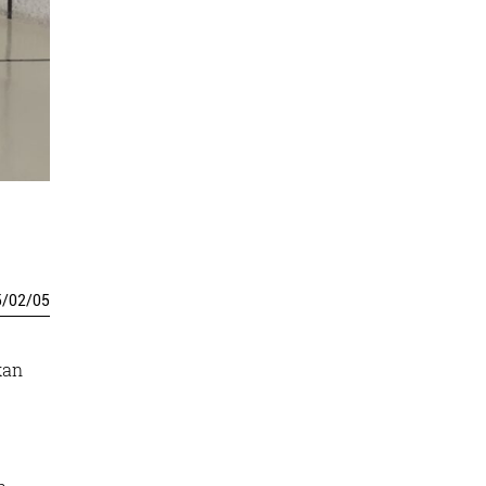
5
/
02
/
05
kan