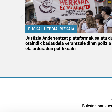
EUSKAL HERRIA, BIZKAIA
an
Justizia Anderrentzat plataformak salatu d
oraindik badaudela «erantzule diren polizia
eta arduradun politikoak»
Buletina barikuet