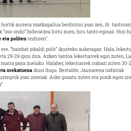
a hortik aurrera markagailua berdintsu joan zen, 16. tantorai
 “oso ondo” bideratzea lortu zuen, hiru tanto eginaz. Hori ho
e eta politen
ondoren”.
 ere, “hainbat jokaldi polit” ikusteko aukeragaz. Hala, lekeiti
ta 29-29 ipini dira. Azken tantoa lekeitiarrek egin zuten, La
 marra pasa zuelako. Halaber, lekeitiarrek irabazi zuten 30-2
 eta orekatuena
ikusi dugu. Bestalde, Jaunarena nafarrak
rustegitik joan zirenak. Asko gozatu zuten eta pozik egon zi
”.