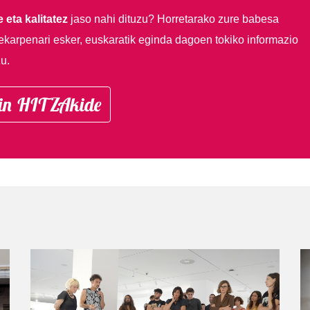
 eta kalitatez
jaso nahi dituzu?
Horretarako zure babesa
ekarpenari esker, euskaratik eginda dagoen tokiko informazio
u.
in HITZAkide