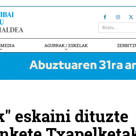
IMEDIA
AGURRAK / ESKELAK
ZERBITZ
k" eskaini dituzte
inkete Txapelketa