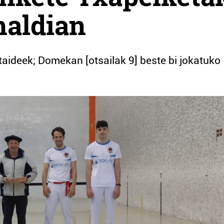
naldian
taideek; Domekan [otsailak 9] beste bi jokatuko