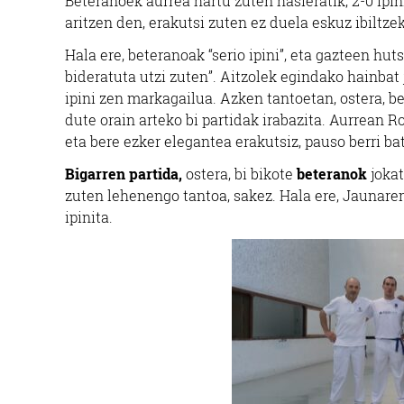
Beteranoek aurrea hartu zuten hasieratik, 2-0 ipin
aritzen den, erakutsi zuten ez duela eskuz ibiltzek
Hala ere, beteranoak “serio ipini”, eta gazteen hu
bideratuta utzi zuten”. Aitzolek egindako hainbat 
ipini zen markagailua. Azken tantoetan, ostera, 
dute orain arteko bi partidak irabazita. Aurrean R
eta bere ezker elegantea erakutsiz, pauso berri ba
Bigarren partida,
ostera, bi bikote
beteranok
jokat
zuten lehenengo tantoa, sakez. Hala ere, Jaunaren
ipinita.