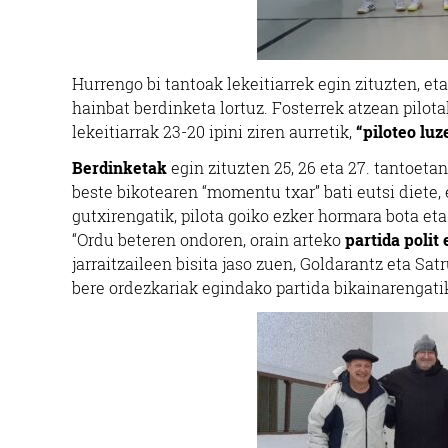
Hurrengo bi tantoak lekeitiarrek egin zituzten, et
hainbat berdinketa lortuz. Fosterrek atzean pilotak
lekeitiarrak 23-20 ipini ziren aurretik,
“piloteo luz
Berdinketak
egin zituzten 25, 26 eta 27. tantoetan
beste bikotearen “momentu txar” bati eutsi diete, e
gutxirengatik, pilota goiko ezker hormara bota eta
“Ordu beteren ondoren, orain arteko
partida polit
jarraitzaileen bisita jaso zuen, Goldarantz eta Sat
bere ordezkariak egindako partida bikainarengatik