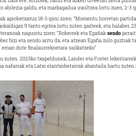
ita; hala ere, Aitzolek, nahiz eta azken urteetan zesta punta
o abilezia galdu, eta markagailua iraultzea lortu zuen, 2-3 ip
tsak aprobetxatuz 18-3 ipini ziren: “Momentu horretan partid
jokaldigaz 9 tanto egitea lortu zuten gazteek, eta halaber, 2
beteranoak nagusitu ziren: “Roberrek eta Egañak
sendo
jarrai
ober bizi eta sendo aritu da, eta atzean Egaña zulo guztiak t
t eman dute finalaurrekoetara sailkatzeko”.
u zuten. 2023ko txapeldunek, Lander eta Foster lekeitiarrek,
a nafarrak eta Latxi elantxobetarrak abantaila hartu zuten 