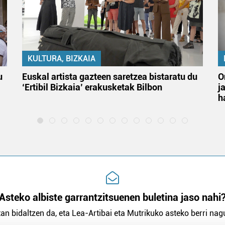
KULTURA, BIZKAIA
u
Euskal artista gazteen saretzea bistaratu du
O
‘Ertibil Bizkaia’ erakusketak Bilbon
j
h
Asteko albiste garrantzitsuenen buletina jaso nahi
an bidaltzen da, eta Lea-Artibai eta Mutrikuko asteko berri nagu