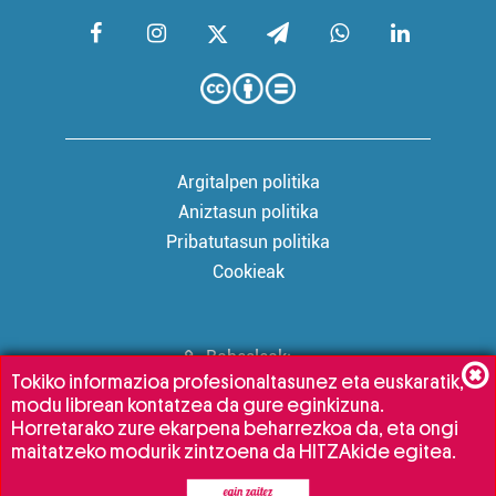
Argitalpen politika
Aniztasun politika
Pribatutasun politika
Cookieak
Babesleak:
Tokiko informazioa profesionaltasunez eta euskaratik,
modu librean kontatzea da gure eginkizuna.
Horretarako zure ekarpena beharrezkoa da, eta ongi
maitatzeko modurik zintzoena da HITZAkide egitea.