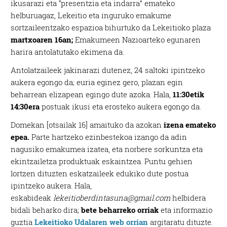
ikusarazi eta “presentzia eta indarra” emateko
helburuagaz, Lekeitio eta inguruko emakume
sortzaileentzako espazioa bihurtuko da Lekeitioko plaza
martxoaren 16an;
Emakumeen Nazioarteko egunaren
harira antolatutako ekimena da.
Antolatzaileek jakinarazi dutenez, 24 saltoki ipintzeko
aukera egongo da; euria eginez gero, plazan egin
beharrean elizapean egingo dute azoka. Hala,
11:30etik
14:30era
postuak ikusi eta erosteko aukera egongo da.
Domekan [otsailak 16] amaituko da azokan
izena emateko
epea.
Parte hartzeko ezinbestekoa izango da adin
nagusiko emakumea izatea, eta norbere sorkuntza eta
ekintzailetza produktuak eskaintzea. Puntu gehien
lortzen dituzten eskatzaileek edukiko dute postua
ipintzeko aukera. Hala,
eskabideak
lekeitioberdintasuna@gmail.com
helbidera
bidali beharko dira;
bete beharreko orriak
eta informazio
guztia
Lekeitioko Udalaren web orrian
argitaratu dituzte.