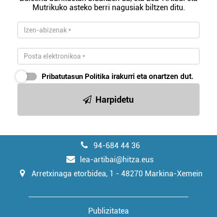
Mutrikuko asteko berri nagusiak biltzen ditu.
irakurri
Pribatutasun Politika
irakurri eta onartzen dut.
Harpidetu
94-684 44 36
lea-artibai@hitza.eus
Arretxinaga etorbidea, 1 - 48270 Markina-Xemein
Publizitatea