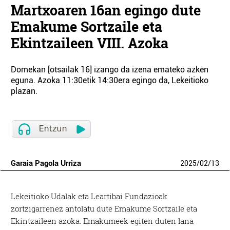
Martxoaren 16an egingo dute
Emakume Sortzaile eta
Ekintzaileen VIII. Azoka
Domekan [otsailak 16] izango da izena emateko azken
eguna. Azoka 11:30etik 14:30era egingo da, Lekeitioko
plazan.
Garaia Pagola Urriza
2025
/
02
/
13
Lekeitioko Udalak eta Leartibai Fundazioak
zortzigarrenez antolatu dute Emakume Sortzaile eta
Ekintzaileen azoka. Emakumeek egiten duten lana