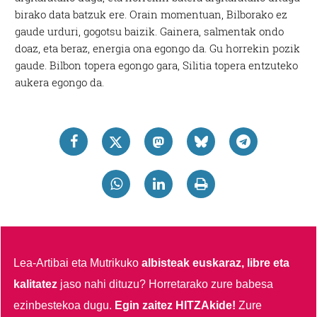
birako data batzuk ere. Orain momentuan, Bilborako ez
gaude urduri, gogotsu baizik. Gainera, salmentak ondo
doaz, eta beraz, energia ona egongo da. Gu horrekin pozik
gaude. Bilbon topera egongo gara, Silitia topera entzuteko
aukera egongo da.
Lea-Artibai eta Mutrikuko
albisteak euskaraz, libre eta
kalitatez
jaso nahi dituzu?
Horretarako zure babesa
ezinbestekoa dugu.
Egin zaitez HITZAkide!
Zure