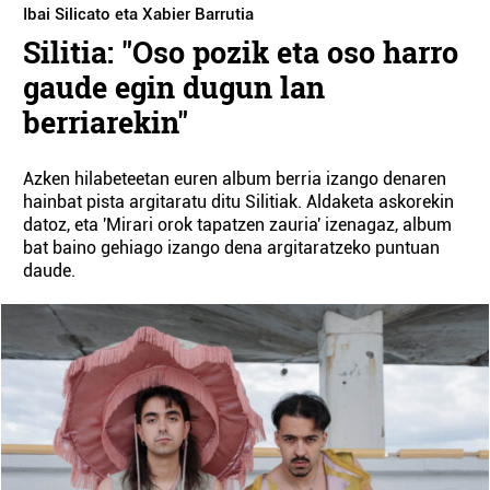
Ibai Silicato eta Xabier Barrutia
Silitia: "Oso pozik eta oso harro
gaude egin dugun lan
berriarekin"
Azken hilabeteetan euren album berria izango denaren
hainbat pista argitaratu ditu Silitiak. Aldaketa askorekin
datoz, eta 'Mirari orok tapatzen zauria' izenagaz, album
bat baino gehiago izango dena argitaratzeko puntuan
daude.