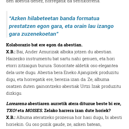
den abestia denez, horregatik da sentikorrena.
“Azken hilabeteetan banda formatua
prestatzen egon gara, eta orain lau izango
gara zuzenekoetan”
Kolaborazio bat ere egon da abestian.
X.B.:
Bai, Ander Amurizak alboka jotzen du abestian.
Haizezko instrumentu bat sartu nahi genuen, eta hori
etorri zitzaigun burura. Sonoritate aldetik oso elegantea
dela uste dugu. Abestia bera Eneko Ajangizek produzitu
digu, eta horregatik ere, berezia izan da. Ze, albuma
osatzen duten gainontzeko abestiak Urtzi Izak produzitu
dizkigu.
Lorearena
abestiaren aurretik atera dituzue beste bi ere,
TXO!
eta
MOISES.
Zelako harrera izan dute horiek?
X.B.:
Albuma ateratzeko prozesua hor hasi dugu, bi abesti
horiekin. Gu oso pozik gaude, ze, azken batean,