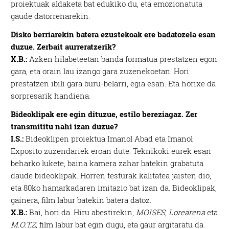
proiektuak aldaketa bat edukiko du, eta emozionatuta
gaude datorrenarekin.
Disko berriarekin batera ezustekoak ere badatozela esan
duzue. Zerbait aurreratzerik?
X.B.:
Azken hilabeteetan banda formatua prestatzen egon
gara, eta orain lau izango gara zuzenekoetan. Hori
prestatzen ibili gara buru-belarri, egia esan. Eta horixe da
sorpresarik handiena.
Bideoklipak ere egin dituzue, estilo bereziagaz. Zer
transmititu nahi izan duzue?
I.S.:
Bideoklipen proiektua Imanol Abad eta Imanol
Exposito zuzendariek eroan dute. Teknikoki eurek esan
beharko lukete, baina kamera zahar batekin grabatuta
daude bideoklipak. Horren testurak kalitatea jaisten dio,
eta 80ko hamarkadaren imitazio bat izan da. Bideoklipak,
gainera, film labur batekin batera datoz.
X.B.:
Bai, hori da. Hiru abestirekin,
MOISES
,
Lorearena
eta
M.O.T.Z,
film labur bat egin dugu, eta gaur argitaratu da.