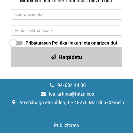
Mutrikuko asteko berri nagusiak biltzen ditu.
Pribatutasun Politika
irakurri eta onartzen dut.
Harpidetu
94-684 44 36
lea-artibai@hitza.eus
Arretxinaga etorbidea, 1 - 48270 Markina-Xemein
Publizitatea