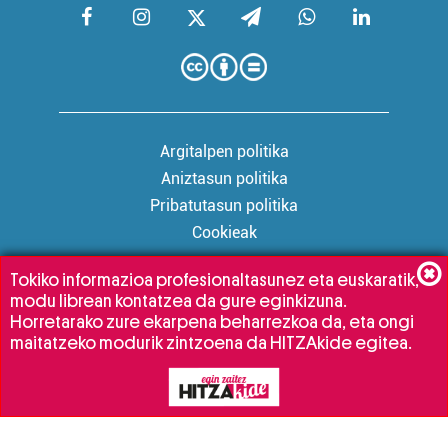
Argitalpen politika
Aniztasun politika
Pribatutasun politika
Cookieak
Tokiko informazioa profesionaltasunez eta euskaratik,
modu librean kontatzea da gure eginkizuna.
Babesleak:
Horretarako zure ekarpena beharrezkoa da, eta ongi
maitatzeko modurik zintzoena da HITZAkide egitea.