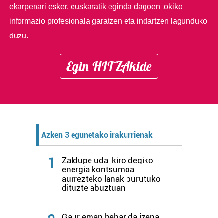
ekarpenari esker, euskaratik eginda dagoen tokiko
informazio profesionala garatzen eta indartzen lagunduko
duzu.
Egin HITZAkide
Azken 3 egunetako irakurrienak
1
Zaldupe udal kiroldegiko
energia kontsumoa
aurrezteko lanak burutuko
dituzte abuztuan
Gaur eman behar da izena