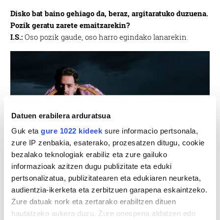
Disko bat baino gehiago da, beraz, argitaratuko duzuena.
Pozik geratu zarete emaitzarekin?
I.S.:
Oso pozik gaude, oso harro egindako lanarekin.
Datuen erabilera arduratsua
Guk eta
gure 1022 kideek
sure informacio pertsonala,
zure IP zenbakia, esaterako, prozesatzen ditugu, cookie
bezalako teknologiak erabiliz eta zure gailuko
informazioak azitzen dugu publizitate eta eduki
pertsonalizatua, publizitatearen eta edukiaren neurketa,
audientzia-ikerketa eta zerbitzuen garapena eskaintzeko.
Zure datuak nork eta zertarako erabiltzen dituen
hautatzeko aukera duzu. Zure onespena aldatzen edo