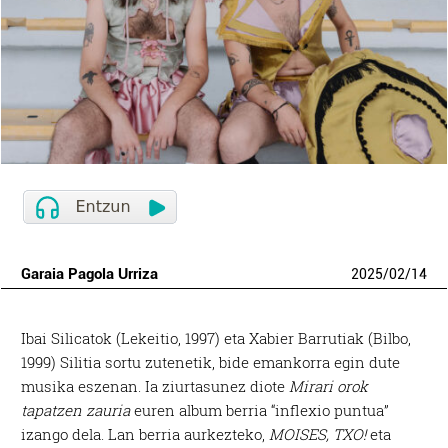
Garaia Pagola Urriza
2025
/
02
/
14
Ibai Silicatok (Lekeitio, 1997) eta Xabier Barrutiak (Bilbo,
1999) Silitia sortu zutenetik, bide emankorra egin dute
musika eszenan. Ia ziurtasunez diote
Mirari orok
tapatzen zauria
euren album berria “inflexio puntua”
izango dela. Lan berria aurkezteko,
MOISES, TXO!
eta