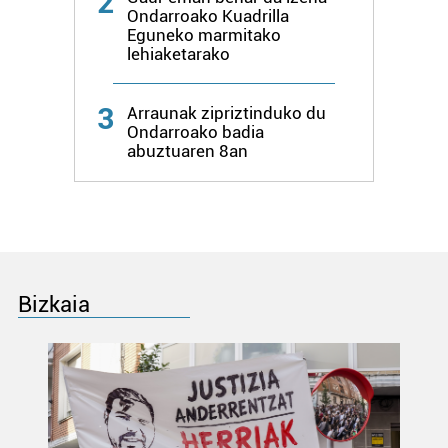
2
Ondarroako Kuadrilla
Eguneko marmitako
lehiaketarako
3
Arraunak zipriztinduko du
Ondarroako badia
abuztuaren 8an
Bizkaia