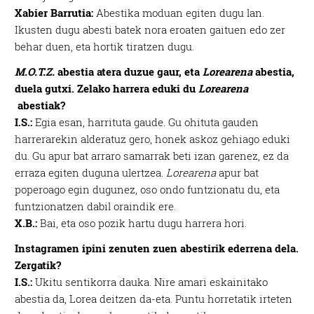
Xabier Barrutia:
Abestika moduan egiten dugu lan.
Ikusten dugu abesti batek nora eroaten gaituen edo zer
behar duen, eta hortik tiratzen dugu.
M.O.T.Z.
abestia atera duzue gaur, eta
Lorearena
abestia,
duela gutxi. Zelako harrera eduki du
Lorearena
abestiak?
I.S.:
Egia esan, harrituta gaude. Gu ohituta gauden
harrerarekin alderatuz gero, honek askoz gehiago eduki
du. Gu apur bat arraro samarrak beti izan garenez, ez da
erraza egiten duguna ulertzea.
Lorearena
apur bat
poperoago egin dugunez, oso ondo funtzionatu du, eta
funtzionatzen dabil oraindik ere.
X.B.:
Bai, eta oso pozik hartu dugu harrera hori.
Instagramen ipini zenuten zuen abestirik ederrena dela.
Zergatik?
I.S.:
Ukitu sentikorra dauka. Nire amari eskainitako
abestia da, Lorea deitzen da-eta. Puntu horretatik irteten