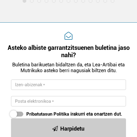
Asteko albiste garrantzitsuenen buletina jaso
nahi?
Buletina barikuetan bidaltzen da, eta Lea-Artibai eta
Mutrikuko asteko berri nagusiak biltzen ditu.
Pribatutasun Politika
irakurri eta onartzen dut.
Harpidetu