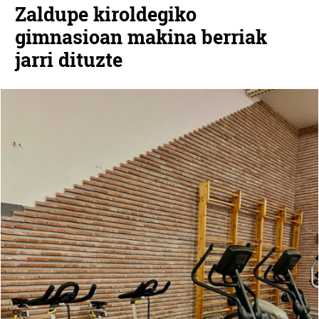
Zaldupe kiroldegiko
gimnasioan makina berriak
jarri dituzte