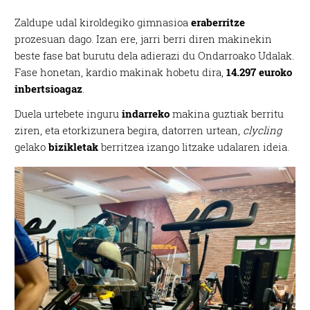
Zaldupe udal kiroldegiko gimnasioa
eraberritze
prozesuan dago. Izan ere, jarri berri diren makinekin
beste fase bat burutu dela adierazi du Ondarroako Udalak.
Fase honetan, kardio makinak hobetu dira,
14.297 euroko
inbertsioagaz
.
Duela urtebete inguru
indarreko
makina guztiak berritu
ziren, eta etorkizunera begira, datorren urtean,
clycling
gelako
bizikletak
berritzea izango litzake udalaren ideia.