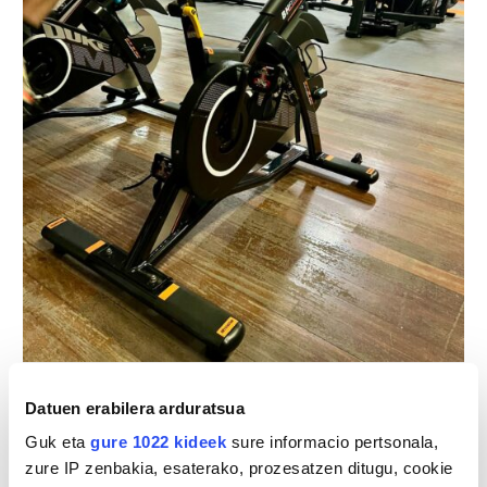
Argazkia: Ondarroako Udala.
Datuen erabilera arduratsua
Guk eta
gure 1022 kideek
sure informacio pertsonala,
zure IP zenbakia, esaterako, prozesatzen ditugu, cookie