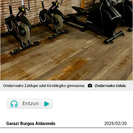
Ondarroako Zaldupe udal Kiroldegiko gimnasioa
Ondarroako Udala.
Garazi Burgoa Aldarondo
2025
/
02
/
20