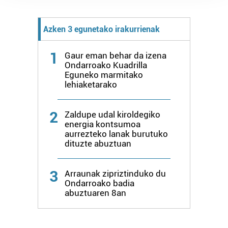
prozesatzen ditugu, zure IP zenbakia, besteak beste,
teknologia erabiliz, cookieak adibidez, iragarki eta eduki
Azken 3 egunetako irakurrienak
pertsonalizatuak eskaintzeko, iragarkiak eta edukia
neurtzeko, jendeari buruzko informazioa biltzeko eta
1
Gaur eman behar da izena
produktuak garatzeko. Zure datuak nork eta zertarako
Ondarroako Kuadrilla
erabiltzen dituen hauta dezakezu.
Eguneko marmitako
lehiaketarako
Bazkide batzuek ez dizute baimenik eskatzen, eta beren
interes komertzial legitimoetan babesten dira. Ikusi gure
2
Zaldupe udal kiroldegiko
bazkideen zerrenda, beren ustez zein helburutarako
energia kontsumoa
duten interes legitimoa eta horren aurka nola egin
aurrezteko lanak burutuko
dituzte abuztuan
dezakezun ikusteko.
Lortu zure datu pertsonalak prozesatzeko moduari
3
Arraunak zipriztinduko du
buruzko informazio gehiago eta ezarri zure lehentasunak
Ondarroako badia
abuztuaren 8an
datuen atalean. Edozein unetan alda edo ken dezakezu
zure baimena Cookieen adierazpenean.