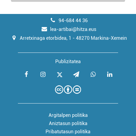
94-684 44 36
lea-artibai@hitza.eus
Arretxinaga etorbidea, 1 - 48270 Markina-Xemein
Publizitatea
Argitalpen politika
Aniztasun politika
Pribatutasun politika