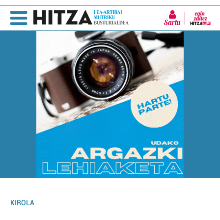
Sartu
KIROLA