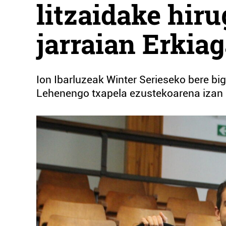
litzaidake hiru
jarraian Erkia
Ion Ibarluzeak Winter Serieseko bere big
Lehenengo txapela ezustekoarena izan 