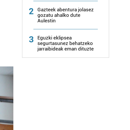
2
Gazteek abentura jolasez
gozatu ahalko dute
Aulestin
3
Eguzki eklipsea
segurtasunez behatzeko
jarraibideak eman dituzte