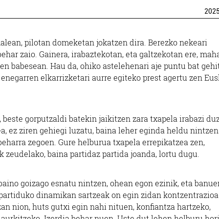
202
alean, pilotan domeketan jokatzen dira. Berezko nekeari
ehar zaio. Gainera, irabaztekotan, eta galtzekotan ere, mah
lien babesean. Hau da, ohiko astelehenari aje puntu bat gehi
 enegarren elkarrizketari aurre egiteko prest agertu zen Eu
 beste gorputzaldi batekin jaikitzen zara txapela irabazi du
, ez ziren gehiegi luzatu, baina leher eginda heldu nintzen
 beharra zegoen. Gure helburua txapela errepikatzea zen,
k zeudelako, baina partidaz partida joanda, lortu dugu.
 baino goizago esnatu nintzen, ohean egon ezinik, eta banue
a partiduko dinamikan sartzeak on egin zidan kontzentrazioa
an nion, huts gutxi egin nahi nituen, konfiantza hartzeko,
 aurkitzeko. Izerdia behar nuen. Uste dut lehen helburu hori