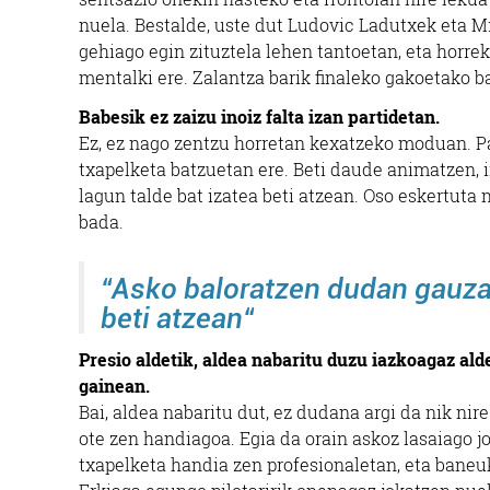
nuela. Bestalde, uste dut Ludovic Ladutxek eta M
gehiago egin zituztela lehen tantoetan, eta horre
mentalki ere. Zalantza barik finaleko gakoetako ba
Babesik ez zaizu inoiz falta izan partidetan.
Ez, ez nago zentzu horretan kexatzeko moduan. Par
txapelketa batzuetan ere. Beti daude animatzen, 
lagun talde bat izatea beti atzean. Oso eskertuta
bada.
“
Asko baloratzen dudan gauza 
beti atzean
“
Presio aldetik, aldea nabaritu duzu iazkoagaz ald
gainean.
Bai, aldea nabaritu dut, ez dudana argi da nik nir
ote zen handiagoa. Egia da orain askoz lasaiago jo
txapelketa handia zen profesionaletan, eta baneu