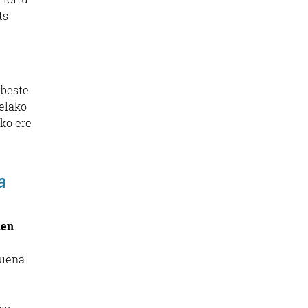
ts
 beste
relako
ako ere
a
uen
zuena