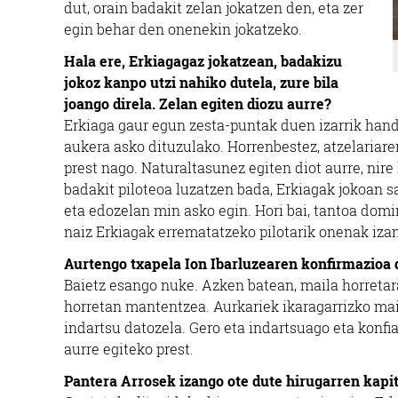
dut, orain badakit zelan jokatzen den, eta zer
egin behar den onenekin jokatzeko.
Hala ere, Erkiagagaz jokatzean, badakizu
jokoz kanpo utzi nahiko dutela, zure bila
joango direla. Zelan egiten diozu aurre?
Erkiaga gaur egun zesta-puntak duen izarrik handi
aukera asko dituzulako. Horrenbestez, atzelariaren
prest nago. Naturaltasunez egiten diot aurre, nire
badakit piloteoa luzatzen bada, Erkiagak jokoan s
eta edozelan min asko egin. Hori bai, tantoa domi
naiz Erkiagak errematatzeko pilotarik onenak izan
Aurtengo txapela Ion Ibarluzearen konfirmazioa d
Baietz esango nuke. Azken batean, maila horretara
horretan mantentzea. Aurkariek ikaragarrizko mail
indartsu datozela. Gero eta indartsuago eta konfi
aurre egiteko prest.
Pantera Arrosek izango ote dute hirugarren kapi