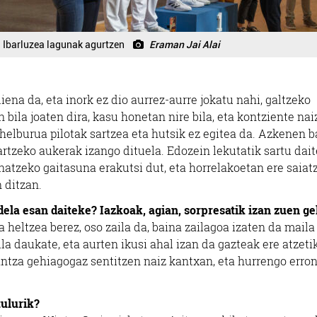
Ibarluzea lagunak agurtzen
Eraman Jai Alai
ena da, eta inork ez dio aurrez-aurre jokatu nahi, galtzeko
 bila joaten dira, kasu honetan nire bila, eta kontziente nai
 helburua pilotak sartzea eta hutsik ez egitea da. Azkenen b
artzeko aukerak izango dituela. Edozein lekutatik sartu dait
natzeko gaitasuna erakutsi dut, eta horrelakoetan ere saiat
 ditzan.
ela esan daiteke? Iazkoak, agian, sorpresatik izan zuen ge
 heltzea berez, oso zaila da, baina zailagoa izaten da maila
a daukate, eta aurten ikusi ahal izan da gazteak ere atzeti
antza gehiagogaz sentitzen naiz kantxan, eta hurrengo erro
tulurik?