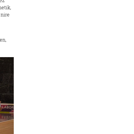
ez
etik,
 nire
en,