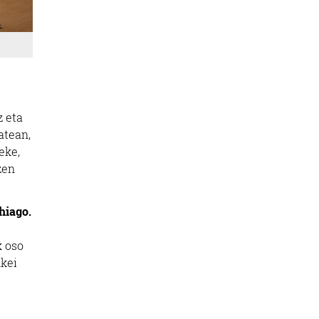
z eta
atean,
eke,
zen
hiago.
k oso
nkei