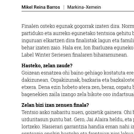
Mikel Reina Barros
Markina-Xemein
Finalen osteko egunak gogorrak izaten dira. Norm
partiduko eta aurreko egunetako tentsioa gehitu b
inguruan elkartzen dira finalistak lagun eta fami
behar izaten zaio. Hala ere, Ion Ibarluzea eguneko
Label Winter Seriesen finalaren biharamunean.
Hasteko, zelan zaude?
Goizean esnatzea ohi baino gehiago kostatuta ere,
dakizunean. Ospakizunak, bazkaria eta bazkalostea
etxera. Dena ezin hobeto atera zen, beraz, ospatu
bagenekien zaila izango zela bikote oso indartsua
Zelan bizi izan zenuen finala?
Tentsio asko nabaritu nuen, goizetik gainera. Ohi
urduritasun puntu bat. Gero, Jai Alaira heldu, et
lortzeko. Hasierari garrantzia handia eman nahi iz
sentsazio onekin hasteko eta frontoian nire lekua