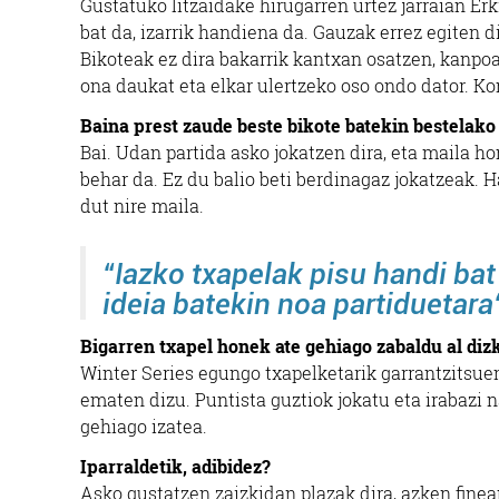
Gustatuko litzaidake hirugarren urtez jarraian Er
bat da, izarrik handiena da. Gauzak errez egiten 
Bikoteak ez dira bakarrik kantxan osatzen, kanpoa
ona daukat eta elkar ulertzeko oso ondo dator. Ko
Baina prest zaude beste bikote batekin bestelako
Bai. Udan partida asko jokatzen dira, eta maila h
behar da. Ez du balio beti berdinagaz jokatzeak.
dut nire maila.
“
Iazko txapelak pisu handi bat
ideia batekin noa partiduetara
Bigarren txapel honek ate gehiago zabaldu al diz
Winter Series egungo txapelketarik garrantzitsuen
ematen dizu. Puntista guztiok jokatu eta irabazi 
gehiago izatea.
Iparraldetik, adibidez?
Asko gustatzen zaizkidan plazak dira, azken finea