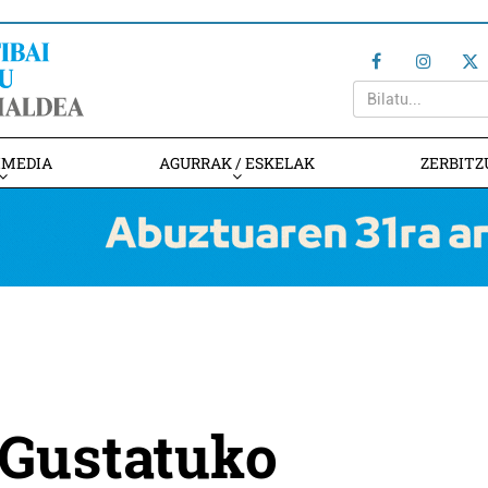
IMEDIA
AGURRAK / ESKELAK
ZERBITZ
 "Gustatuko