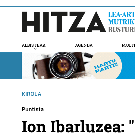
ALBISTEAK
AGENDA
MULT
KIROLA
Puntista
Ion Ibarluzea: