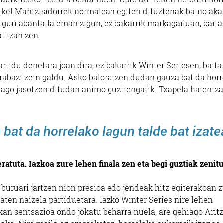
ikel Mantzisidorrek normalean egiten dituztenak baino aka
k guri abantaila eman zigun, ez bakarrik markagailuan, baita
t izan zen.
tidu denetara joan dira, ez bakarrik Winter Seriesen, baita
irabazi zein galdu. Asko baloratzen dudan gauza bat da hor
 nago jasotzen ditudan animo guztiengatik. Txapela haientz
bat da horrelako lagun talde bat izate
eratuta. Iazkoa zure lehen finala zen eta begi guztiak zenit
e buruari jartzen nion presioa edo jendeak hitz egiterakoan 
aten naizela partiduetara. Iazko Winter Series nire lehen
kan sentsazioa ondo jokatu beharra nuela, are gehiago Aritz