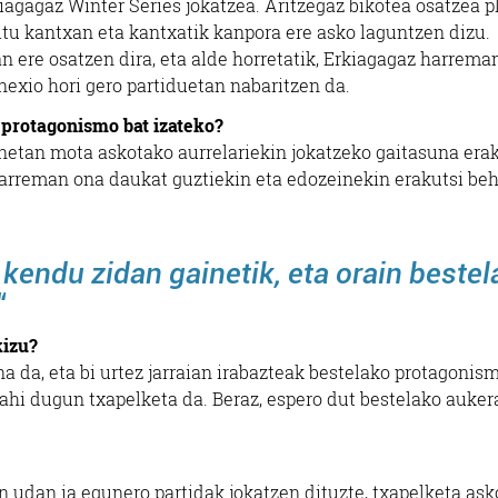
kiagagaz Winter Series jokatzea. Aritzegaz bikotea osatzea p
ditu kantxan eta kantxatik kanpora ere asko laguntzen dizu.
n ere osatzen dira, eta alde horretatik, Erkiagagaz harrema
nexio hori gero partiduetan nabaritzen da.
 protagonismo bat izateko?
onetan mota askotako aurrelariekin jokatzeko gaitasuna era
 Harreman ona daukat guztiekin eta edozeinekin erakutsi be
 kendu zidan gainetik, eta orain beste
“
kizu?
a da, eta bi urtez jarraian irabazteak bestelako protagonis
nahi dugun txapelketa da. Beraz, espero dut bestelako auker
n udan ia egunero partidak jokatzen dituzte, txapelketa ask