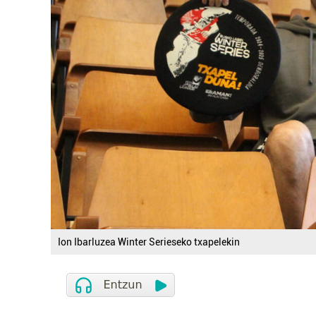
Ion Ibarluzea Winter Serieseko txapelekin