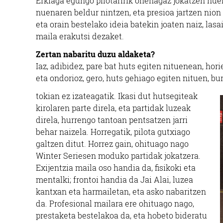
Erkiaga egungo pilotaririk onenagaz jokatzen nue
nuenaren beldur nintzen, eta presioa jartzen nion 
eta orain bestelako ideia batekin joaten naiz, las
maila erakutsi dezaket.
Zertan nabaritu duzu aldaketa?
Iaz, adibidez, pare bat huts egiten nituenean, hor
eta ondorioz, gero, huts gehiago egiten nituen, bu
tokian ez izateagatik. Ikasi dut hutsegiteak
kirolaren parte direla, eta partidak luzeak
direla, hurrengo tantoan pentsatzen jarri
behar naizela. Horregatik, pilota gutxiago
galtzen ditut. Horrez gain, ohituago nago
Winter Seriesen moduko partidak jokatzera.
Exijentzia maila oso handia da, fisikoki eta
mentalki; frontoi handia da Jai Alai, luzea
kantxan eta harmailetan, eta asko nabaritzen
da. Profesional mailara ere ohituago nago,
prestaketa bestelakoa da, eta hobeto bideratu