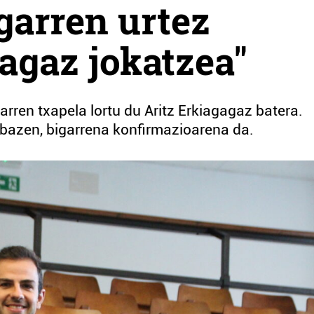
garren urtez
gagaz jokatzea"
arren txapela lortu du Aritz Erkiagagaz batera.
bazen, bigarrena konfirmazioarena da.