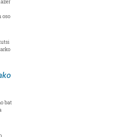
lazer
n oso
kutsi
harko
lako
mo bat
a
o