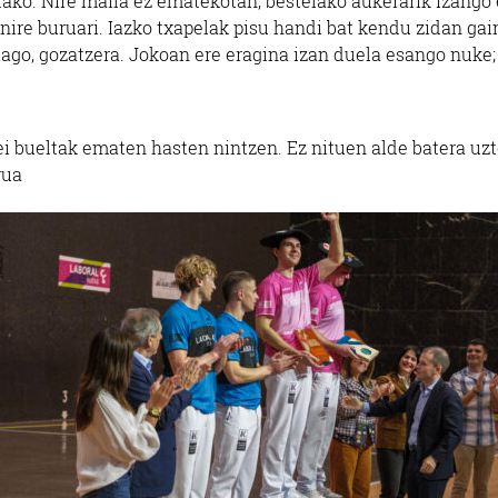
lako. Nire maila ez ematekotan, bestelako aukerarik izango 
nire buruari. Iazko txapelak pisu handi bat kendu zidan gain
aiago, gozatzera. Jokoan ere eragina izan duela esango nuke;
iei bueltak ematen hasten nintzen. Ez nituen alde batera uzt
rua