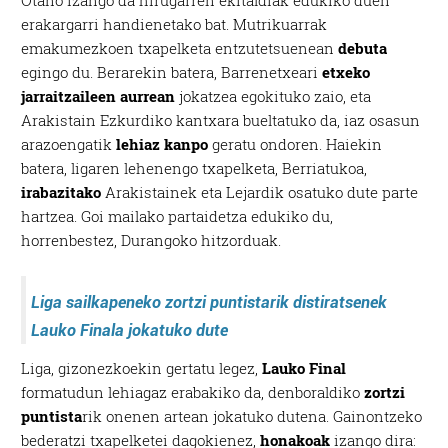
Otaño izango da hirugarren ekitaldiak edukiko duen
erakargarri handienetako bat. Mutrikuarrak
emakumezkoen txapelketa entzutetsuenean
debuta
egingo du. Berarekin batera, Barrenetxeari
etxeko
jarraitzaileen aurrean
jokatzea egokituko zaio, eta
Arakistain Ezkurdiko kantxara bueltatuko da, iaz osasun
arazoengatik
lehiaz kanpo
geratu ondoren. Haiekin
batera, ligaren lehenengo txapelketa, Berriatukoa,
irabazitako
Arakistainek eta Lejardik osatuko dute parte
hartzea. Goi mailako partaidetza edukiko du,
horrenbestez, Durangoko hitzorduak.
Liga sailkapeneko zortzi puntistarik distiratsenek
Lauko Finala jokatuko dute
Liga, gizonezkoekin gertatu legez,
Lauko Final
formatudun lehiagaz erabakiko da, denboraldiko
zortzi
puntista
rik onenen artean jokatuko dutena. Gainontzeko
bederatzi txapelketei dagokienez,
honakoak
izango dira: