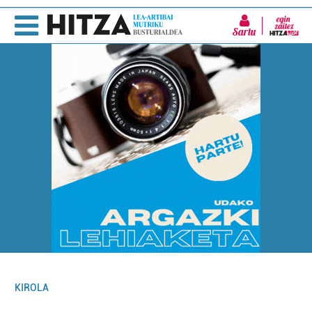
Sartu
KIROLA