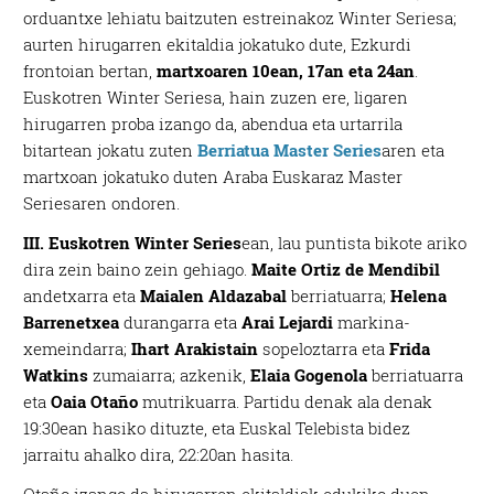
orduantxe lehiatu baitzuten estreinakoz Winter Seriesa;
aurten hirugarren ekitaldia jokatuko dute, Ezkurdi
frontoian bertan,
martxoaren 10ean, 17an eta 24an
.
Euskotren Winter Seriesa, hain zuzen ere, ligaren
hirugarren proba izango da, abendua eta urtarrila
bitartean jokatu zuten
Berriatua Master Series
aren eta
martxoan jokatuko duten Araba Euskaraz Master
Seriesaren ondoren.
III. Euskotren Winter Series
ean, lau puntista bikote ariko
dira zein baino zein gehiago.
Maite Ortiz de Mendibil
andetxarra eta
Maialen Aldazabal
berriatuarra;
Helena
Barrenetxea
durangarra eta
Arai Lejardi
markina-
xemeindarra;
Ihart Arakistain
sopeloztarra eta
Frida
Watkins
zumaiarra; azkenik,
Elaia Gogenola
berriatuarra
eta
Oaia Otaño
mutrikuarra. Partidu denak ala denak
19:30ean hasiko dituzte, eta Euskal Telebista bidez
jarraitu ahalko dira, 22:20an hasita.