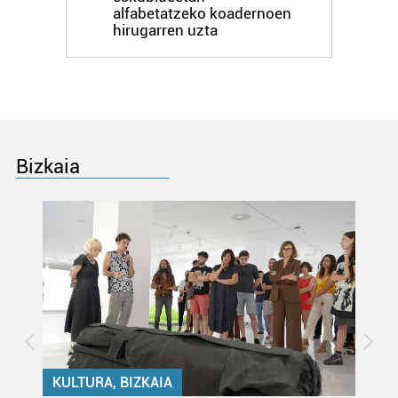
alfabetatzeko koadernoen
hirugarren uzta
Bizkaia
KULTURA, BIZKAIA