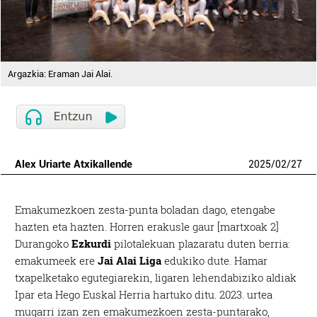
Argazkia: Eraman Jai Alai.
Alex Uriarte Atxikallende
2025
/
02
/
27
Emakumezkoen zesta-punta boladan dago, etengabe
hazten eta hazten. Horren erakusle gaur [martxoak 2]
Durangoko
Ezkurdi
pilotalekuan plazaratu duten berria:
emakumeek ere
Jai Alai Liga
edukiko dute. Hamar
txapelketako egutegiarekin, ligaren lehendabiziko aldiak
Ipar eta Hego Euskal Herria hartuko ditu. 2023. urtea
mugarri izan zen emakumezkoen zesta-puntarako,