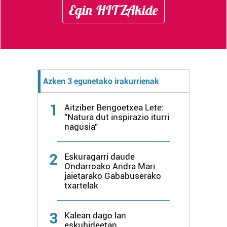
Egin HITZAkide
Azken 3 egunetako irakurrienak
1
Aitziber Bengoetxea Lete:
"Natura dut inspirazio iturri
nagusia"
2
Eskuragarri daude
Ondarroako Andra Mari
jaietarako Gababuserako
txartelak
3
Kalean dago lan
eskubideetan