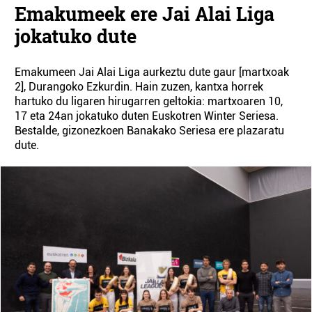
Emakumeek ere Jai Alai Liga
jokatuko dute
Emakumeen Jai Alai Liga aurkeztu dute gaur [martxoak
2], Durangoko Ezkurdin. Hain zuzen, kantxa horrek
hartuko du ligaren hirugarren geltokia: martxoaren 10,
17 eta 24an jokatuko duten Euskotren Winter Seriesa.
Bestalde, gizonezkoen Banakako Seriesa ere plazaratu
dute.