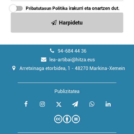
Pribatutasun Politika
irakurri eta onartzen dut.
Harpidetu
94-684 44 36
lea-artibai@hitza.eus
Arretxinaga etorbidea, 1 - 48270 Markina-Xemein
Publizitatea