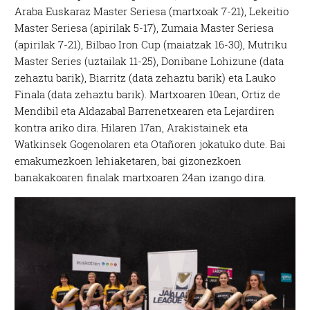
Araba Euskaraz Master Seriesa (martxoak 7-21), Lekeitio
Master Seriesa (apirilak 5-17), Zumaia Master Seriesa
(apirilak 7-21), Bilbao Iron Cup (maiatzak 16-30), Mutriku
Master Series (uztailak 11-25), Donibane Lohizune (data
zehaztu barik), Biarritz (data zehaztu barik) eta Lauko
Finala (data zehaztu barik). Martxoaren 10ean, Ortiz de
Mendibil eta Aldazabal Barrenetxearen eta Lejardiren
kontra ariko dira. Hilaren 17an, Arakistainek eta
Watkinsek Gogenolaren eta Otañoren jokatuko dute. Bai
emakumezkoen lehiaketaren, bai gizonezkoen
banakakoaren finalak martxoaren 24an izango dira.