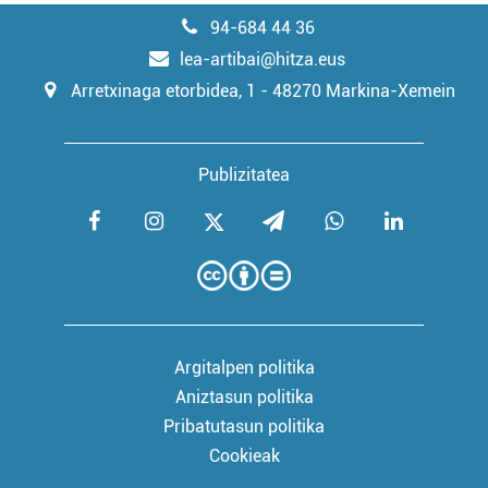
94-684 44 36
lea-artibai@hitza.eus
Arretxinaga etorbidea, 1 - 48270 Markina-Xemein
Publizitatea
Argitalpen politika
Aniztasun politika
Pribatutasun politika
Cookieak