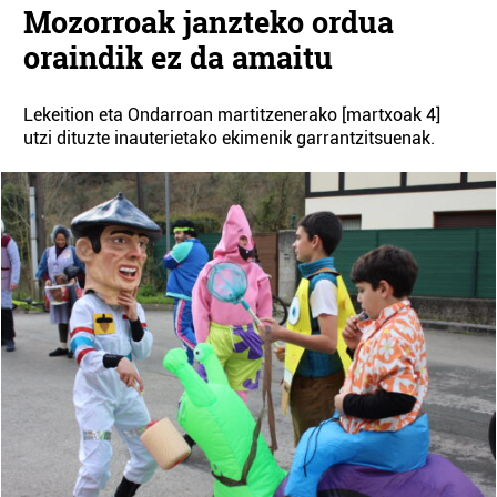
Mozorroak janzteko ordua
oraindik ez da amaitu
Lekeition eta Ondarroan martitzenerako [martxoak 4]
utzi dituzte inauterietako ekimenik garrantzitsuenak.