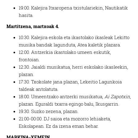
19:00.
Kalejira Itxaropena txistulariekin, Nautikatik
hasita.
Martitzena, martxoak 4.
10:30.
Kalejira eskola eta ikastolako ikasleak Lekitto
musika bandak lagunduta, Atea kaletik plazara.
12:00.
Antzerkia ikastolako umeen eskutik,
frontoian.
12:30.
Jaialdi musikatua, herri eskolako ikasleekin,
plazan.
17:30.
Txokolate jana plazan, Lekeitio Lagunkoia
taldeak antolatuta.
18:00.
Umeentzako antzerki musikatua,
Ai Zapotxin
,
plazan. Eguraldi txarra egingo balu, Ikusgarrin.
19:30.
Suzko zezena, plazan.
21:00-00:00.
DJ saioa eta mozorro lehiaketa,
Eskolapean. Ez da izena eman behar.
MARKINA-XEMEIN