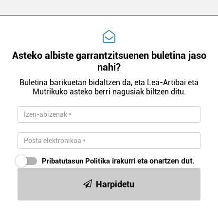
Asteko albiste garrantzitsuenen buletina jaso
nahi?
Buletina barikuetan bidaltzen da, eta Lea-Artibai eta
Mutrikuko asteko berri nagusiak biltzen ditu.
Pribatutasun Politika
irakurri eta onartzen dut.
Harpidetu