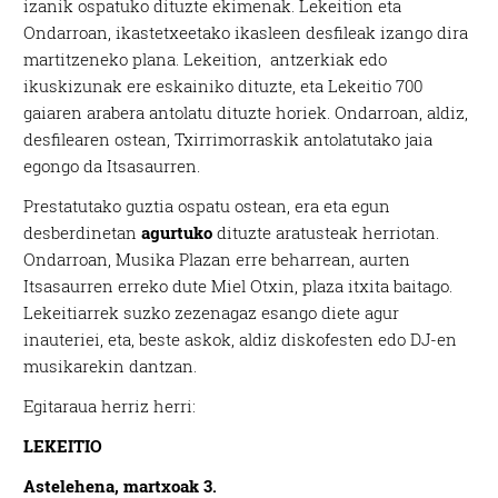
izanik ospatuko dituzte ekimenak.
Lekeition eta
Ondarroan, ikastetxeetako ikasleen desfileak izango dira
martitzeneko plana. Lekeition, antzerkiak edo
ikuskizunak ere eskainiko dituzte, eta Lekeitio 700
gaiaren arabera antolatu dituzte horiek. Ondarroan, aldiz,
desfilearen ostean, Txirrimorraskik antolatutako jaia
egongo da Itsasaurren.
Prestatutako guztia ospatu ostean, era eta egun
desberdinetan
agurtuko
dituzte aratusteak herriotan.
Ondarroan, Musika Plazan erre beharrean, aurten
Itsasaurren erreko dute Miel Otxin, plaza itxita baitago.
Lekeitiarrek suzko zezenagaz esango diete agur
inauteriei, eta, beste askok, aldiz diskofesten edo DJ-en
musikarekin dantzan
.
Egitaraua herriz herri:
LEKEITIO
Astelehena, martxoak 3.