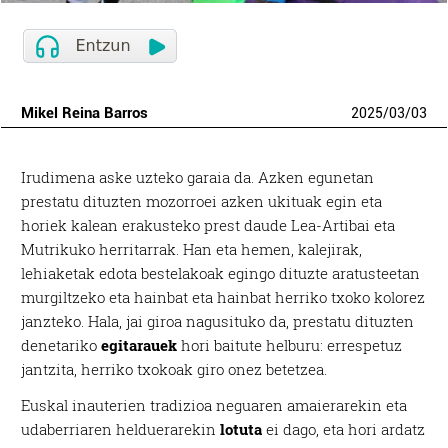
Mikel Reina Barros
2025
/
03
/
03
Irudimena aske uzteko garaia da. Azken egunetan
prestatu dituzten mozorroei azken ukituak egin eta
horiek kalean erakusteko prest daude Lea-Artibai eta
Mutrikuko herritarrak. Han eta hemen, kalejirak,
lehiaketak edota bestelakoak egingo dituzte aratusteetan
murgiltzeko eta hainbat eta hainbat herriko txoko kolorez
janzteko. Hala, jai giroa nagusituko da, prestatu dituzten
denetariko
egitarauek
hori baitute helburu: errespetuz
jantzita, herriko txokoak giro onez betetzea.
Euskal inauterien tradizioa neguaren amaierarekin eta
udaberriaren helduerarekin
lotuta
ei dago, eta hori ardatz