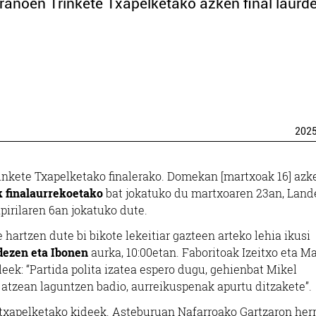
anoen Trinkete Txapelketako azken final laurd
202
inkete Txapelketako finalerako. Domekan [martxoak 16] azk
k finalaurrekoetako
bat jokatuko du martxoaren 23an, Land
apirilaren 6an jokatuko dute.
artzen dute bi bikote lekeitiar gazteen arteko lehia ikusi
ezen eta Ibonen
aurka, 10:00etan. Faboritoak Izeitxo eta Ma
ileek: “Partida polita izatea espero dugu, gehienbat Mikel
tzean laguntzen badio, aurreikuspenak apurtu ditzakete”.
txapelketako kideek. Asteburuan Nafarroako Gartzaron herr