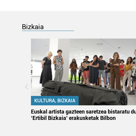
Bizkaia
KULTURA, BIZKAIA
na
Euskal artista gazteen saretzea bistaratu d
‘Ertibil Bizkaia’ erakusketak Bilbon