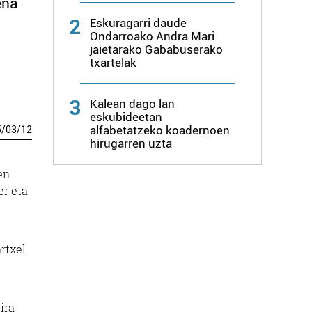
ena
2
Eskuragarri daude
Ondarroako Andra Mari
jaietarako Gababuserako
txartelak
3
Kalean dago lan
eskubideetan
alfabetatzeko koadernoen
5
/
03
/
12
hirugarren uzta
en
er eta
rtxel
ira