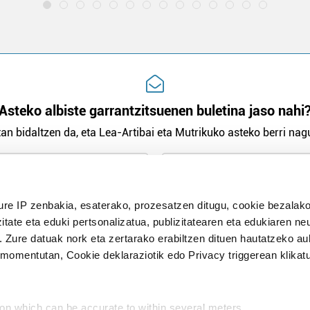
Asteko albiste garrantzitsuenen buletina jaso nahi
an bidaltzen da, eta Lea-Artibai eta Mutrikuko asteko berri nagu
n Politika
irakurri eta onartzen dut.
ure IP zenbakia, esaterako, prozesatzen ditugu, cookie bezalako
H
itate eta eduki pertsonalizatua, publizitatearen eta edukiaren ne
. Zure datuak nork eta zertarako erabiltzen dituen hautatzeko a
omentutan, Cookie deklaraziotik edo Privacy triggerean klikat
Publizitatea
ion which can be accurate to within several meters