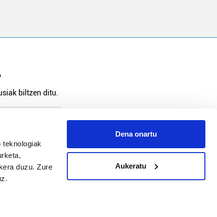
?
siak biltzen ditu.
Dena onartu
 teknologiak
arpidetu
urketa,
Aukeratu
ukera duzu. Zure
uz.
Argitalpen politika
Aniztasun politika
Pribatutasun politika