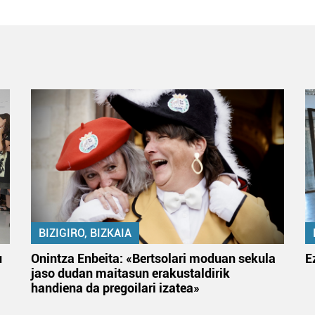
BIZIGIRO, BIZKAIA
u
Onintza Enbeita: «Bertsolari moduan sekula
E
jaso dudan maitasun erakustaldirik
handiena da pregoilari izatea»