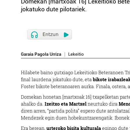
Domekan [martxoak 16] Lekeitioko Beter
jokatuko dute pilotariek.
Garaia Pagola Urriza
Lekeitio
Hilabete baino gutxiago Lekeitioko Beteranoen Tr
final laurdena jokatuko dute, eta
bikote irabazlea
Foster bikote beteranoaren aurka. Finala, ostera, 
Domekan honetan [martxoak 16] txapelketan parte h
ahalko da.
Izeitxo eta Martxel
neurtuko dira
Mend
diren arren, “partida polita” espero dute antolatza
Mendezek egin duen hobekuntzarengatik. Ibonek a
Era berean,
urteroko bisita kulturala
egingo dute 