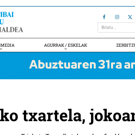
IMEDIA
AGURRAK / ESKELAK
ZERBITZ
ko txartela, jokoa