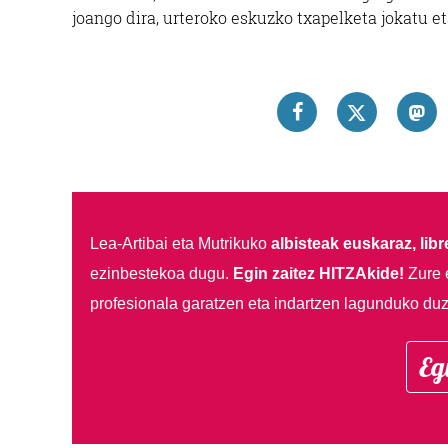
joango dira, urteroko eskuzko txapelketa jokatu e
Lea-Artibai eta Mutrikuko
albisteak euskaraz, libre
ezinbestekoa dugu.
Egin zaitez HITZAkide!
Zure 
profesionala garatzen eta indartzen lagunduko duz
Eg