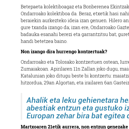
Betepaeta kolektiboagaz eta Bonberenea Ekintzak-
Ondarroako kolektiboa da. Beraz, etxetik hasi nah
beraiekin aurkezteko ideia izan genuen. Hilero a
gure txanda izango da; izan ere, Ondarroako Gazte
badauka esanahi berezi eta garrantzitsu bat; gur
handi betetzea baino.
Non izango dira hurrengo kontzertuak?
Ondarroako eta Tolosako kontzertuen ostean, Iurre
Zumaiakoan. Apirilaren 11n Zallan joko dugu, mai
Katalunian joko ditugu beste bi kontzertu: maiat
hitzordua, 29an Algortan, eta irailaren 6an Gastei
Ahalik eta leku gehienetara he
abestiak entzun eta gustuko iz
Europan zehar bira bat egitea
Martxoaren 21etik aurrera, non entzun genezake