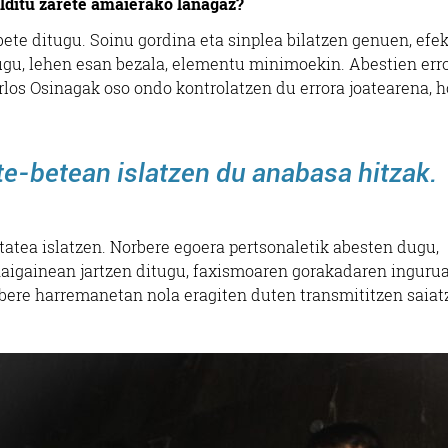
elditu zarete amaierako lanagaz?
bete ditugu. Soinu gordina eta sinplea bilatzen genuen, efe
ugu, lehen esan bezala, elementu minimoekin. Abestien err
arlos Osinagak oso ondo kontrolatzen du errora joatearena, h
te-betean islatzen du anabasa hitzak.
itatea islatzen. Norbere egoera pertsonaletik abesten dugu,
haigainean jartzen ditugu, faxismoaren gorakadaren inguru
ere harremanetan nola eragiten duten transmititzen saiat