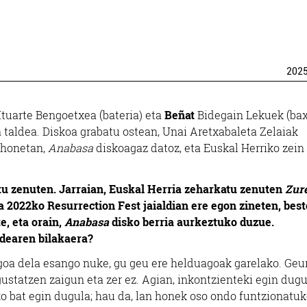
202
Ituarte Bengoetxea (bateria) eta
Beñat
Bidegain Lekuek (ba
aldea. Diskoa grabatu ostean, Unai Aretxabaleta Zelaiak
 honetan,
Anabasa
diskoagaz datoz, eta Euskal Herriko zein
u zenuten. Jarraian, Euskal Herria zeharkatu zenuten
Zur
a 2022ko Resurrection Fest jaialdian ere egon zineten, bes
e, eta orain,
Anabasa
disko berria aurkeztuko duzue.
ldearen bilakaera?
oa dela esango nuke, gu geu ere helduagoak garelako. Geu
ustatzen zaigun eta zer ez. Agian, inkontzienteki egin dug
ko bat egin dugula; hau da, lan honek oso ondo funtzionatu