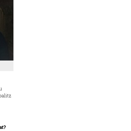
u
balitz
at?