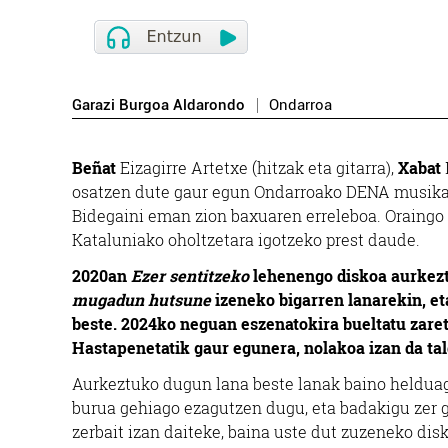
Garazi Burgoa Aldarondo
Ondarroa
Beñat
Eizagirre Artetxe (hitzak eta gitarra),
Xabat
osatzen dute gaur egun Ondarroako DENA musika t
Bidegaini eman zion baxuaren erreleboa. Oraingo
Kataluniako oholtzetara igotzeko prest daude.
2020an
Ezer sentitzeko
lehenengo diskoa aurkezt
mugadun hutsune
izeneko bigarren lanarekin, et
beste. 2024ko neguan eszenatokira bueltatu zaret
Hastapenetatik gaur egunera, nolakoa izan da ta
Aurkeztuko dugun lana beste lanak baino helduag
burua gehiago ezagutzen dugu, eta badakigu zer g
zerbait izan daiteke, baina uste dut zuzeneko dis