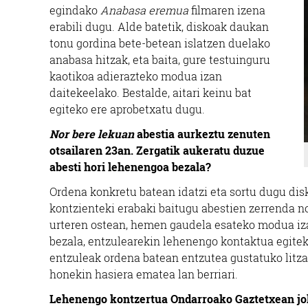
egindako
Anabasa eremua
filmaren izena
erabili dugu. Alde batetik, diskoak daukan
tonu gordina bete-betean islatzen duelako
anabasa hitzak, eta baita, gure testuinguru
kaotikoa adierazteko modua izan
daitekeelako. Bestalde, aitari keinu bat
egiteko ere aprobetxatu dugu.
Nor bere lekuan
abestia aurkeztu zenuten
otsailaren 23an. Zergatik aukeratu duzue
abesti hori lehenengoa bezala?
Ordena konkretu batean idatzi eta sortu dugu disk
kontzienteki erabaki baitugu abestien zerrenda no
urteren ostean, hemen gaudela esateko modua i
bezala, entzulearekin lehenengo kontaktua egiteko
entzuleak ordena batean entzutea gustatuko litza
honekin hasiera ematea lan berriari.
Lehenengo kontzertua Ondarroako Gaztetxean jok