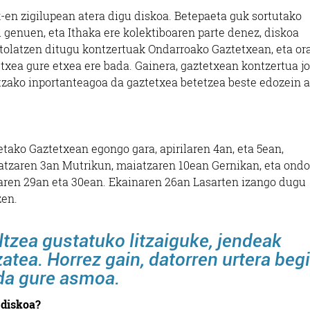
en zigilupean atera digu diskoa. Betepaeta guk sortutako
i genuen, eta Ithaka ere kolektiboaren parte denez, diskoa
ntolatzen ditugu kontzertuak Ondarroako Gaztetxean, eta ora
txea gure etxea ere bada. Gainera, gaztetxean kontzertua j
etzako inportanteagoa da gaztetxea betetzea beste edozein a
tako Gaztetxean egongo gara, apirilaren 4an, eta 5ean,
atzaren 3an Mutrikun, maiatzaren 10ean Gernikan, eta ondo
zaren 29an eta 30ean. Ekainaren 26an Lasarten izango dugu
zen.
ltzea gustatuko litzaiguke, jendeak
atea. Horrez gain, datorren urtera begi
 da gure asmoa.
 diskoa?