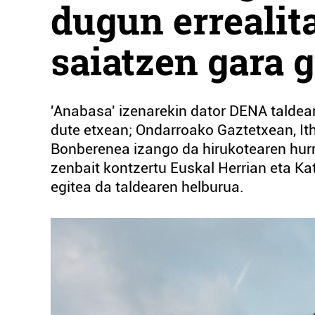
dugun errealita
saiatzen gara g
'Anabasa' izenarekin dator DENA taldea
dute etxean; Ondarroako Gaztetxean, Ith
Bonberenea izango da hirukotearen hurre
zenbait kontzertu Euskal Herrian eta Kat
egitea da taldearen helburua.