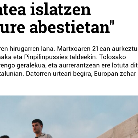
tea islatzen
ure abestietan"
ren hirugarren lana. Martxoaren 21ean aurkezt
aka eta Pinpilinpussies taldeekin. Tolosako
ngo geralekua, eta aurrerantzean ere lotuta di
alunian. Datorren urteari begira, Europan zehar 