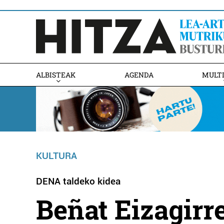
ALBISTEAK
AGENDA
MULT
KULTURA
DENA taldeko kidea
Beñat Eizagirre