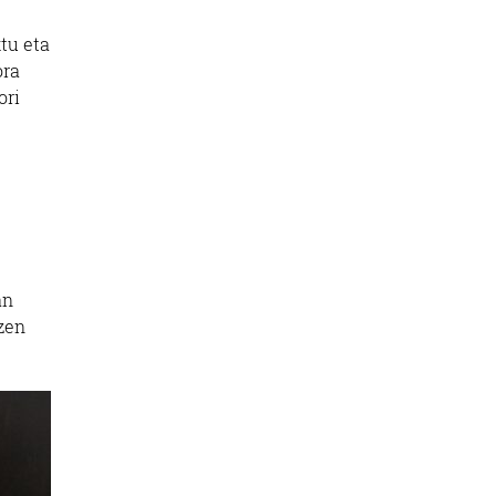
ktu eta
ora
ori
an
zen