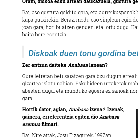
Orain, diskoa esku artean daukazuela, gustura g
Bai, oso gustura gelditu gara, eta aurreikuspenak 
kapa gutxirekin. Beraz, modu oso sinplean egin d
joan gara, hori bilatzen genuen, eta lortu dugu. K
baita bere esentzia.
Diskoak duen tonu gordina be
Zer entzun daiteke
Anabasa
lanean?
Gure letretan beti saiatzen gara bizi dugun erreal
gizartea islatu nahian. Eskubideen urraketak ma
abesten dugu, eta munduko egoera ez sanoak norb
gara.
Hortik dator, agian,
Anabasa
izena
?
Izenak,
gainera, erreferentzia egiten dio
Anabasa
eremua
filmari.
Bai. Nire aitak, Josu Eizagirrek, 1997an