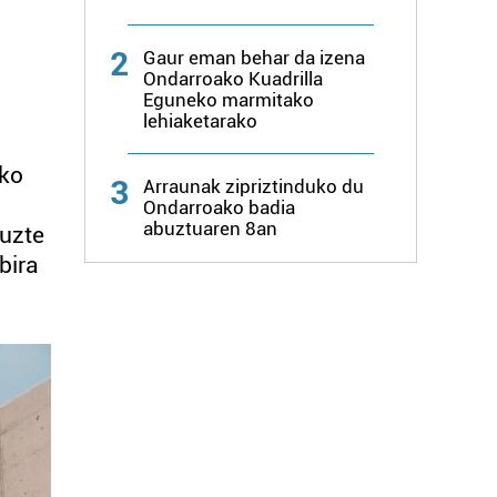
2
Gaur eman behar da izena
Ondarroako Kuadrilla
Eguneko marmitako
lehiaketarako
uko
3
Arraunak zipriztinduko du
Ondarroako badia
abuztuaren 8an
tuzte
bira