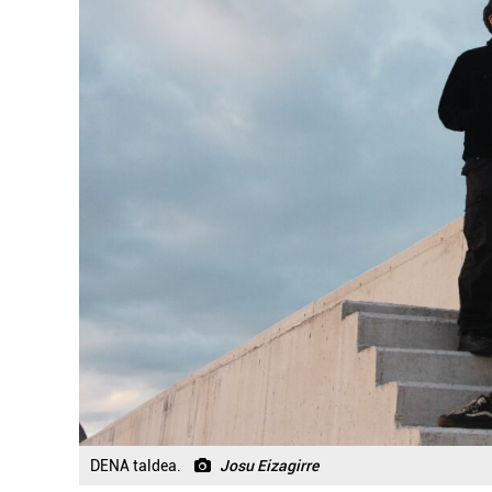
DENA taldea.
Josu Eizagirre