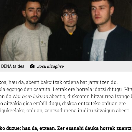
DENA taldea.
Josu Eizagirre
oa, hau da, abesti bakoitzak ordena bat jarraitzen du,
la egongo den osatuta. Letrak ere horrela idatzi ditugu. Hir
zan da
Nor bere lekuan
abestia, diskoaren hitzaurrea izango 
 aitzakia gisa erabili dugu, diskoa entzuteko orduan ere
igukeelako, orduan, zentzudunena iruditu zitzaigun abesti
o duzue; hau da, etxean. Zer esanahi dauka horrek zuentz