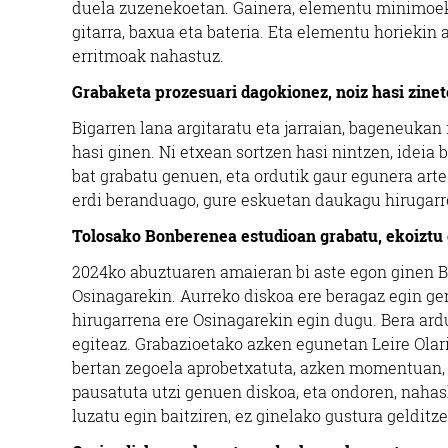
duela zuzenekoetan. Gainera, elementu minimoekin
gitarra, baxua eta bateria. Eta elementu horiekin
erritmoak nahastuz.
Grabaketa prozesuari dagokionez, noiz hasi zine
Bigarren lana argitaratu eta jarraian, bageneukan
hasi ginen. Ni etxean sortzen hasi nintzen, idei
bat grabatu genuen, eta ordutik gaur egunera arte
erdi beranduago, gure eskuetan daukagu hirugarr
Tolosako Bonberenea estudioan grabatu, ekoiztu 
2024ko abuztuaren amaieran bi aste egon ginen B
Osinagarekin. Aurreko diskoa ere beragaz egin genu
hirugarrena ere Osinagarekin egin dugu. Bera ard
egiteaz. Grabazioetako azken egunetan Leire Olari
bertan zegoela aprobetxatuta, azken momentuan, b
pausatuta utzi genuen diskoa, eta ondoren, nahas
luzatu egin baitziren, ez ginelako gustura gelditze