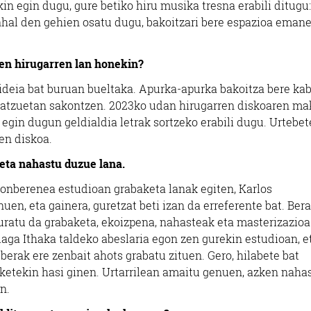
 egin dugu, gure betiko hiru musika tresna erabili ditugu:
 ahal den gehien osatu dugu, bakoitzari bere espazioa emane
ten hirugarren lan honekin?
 ideia bat buruan bueltaka. Apurka-apurka bakoitza bere ka
a batzuetan sakontzen. 2023ko udan hirugarren diskoaren ma
 egin dugun geldialdia letrak sortzeko erabili dugu. Urtebet
en diskoa.
eta nahastu duzue lana.
onberenea estudioan grabaketa lanak egiten, Karlos
en, eta gainera, guretzat beti izan da erreferente bat. Bera
uratu da grabaketa, ekoizpena, nahasteak eta masterizazioa
aga Ithaka taldeko abeslaria egon zen gurekin estudioan, e
erak ere zenbait ahots grabatu zituen. Gero, hilabete bat
ketekin hasi ginen. Urtarrilean amaitu genuen, azken naha
n.