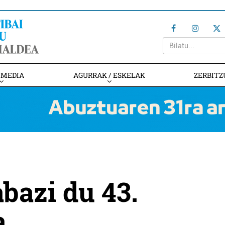
IMEDIA
AGURRAK / ESKELAK
ZERBITZ
abazi du 43.
a