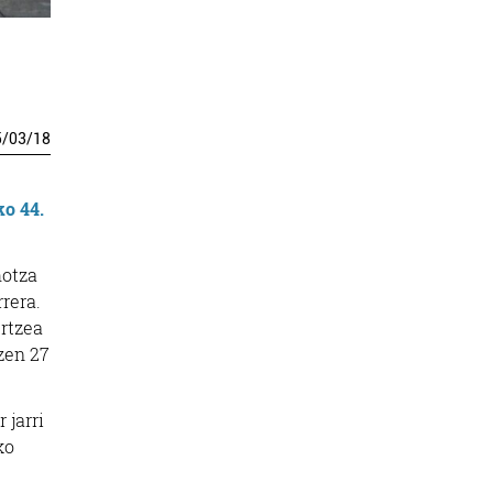
5
/
03
/
18
ko 44.
hotza
rera.
urtzea
 zen 27
 jarri
ko