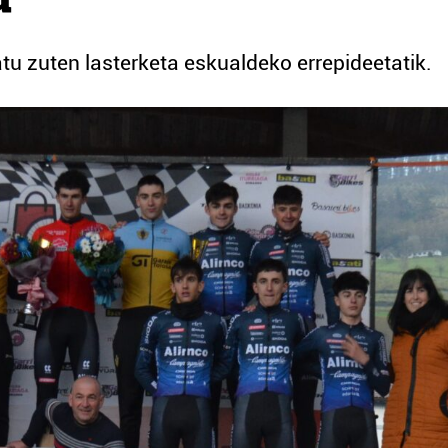
tu zuten lasterketa eskualdeko errepideetatik.