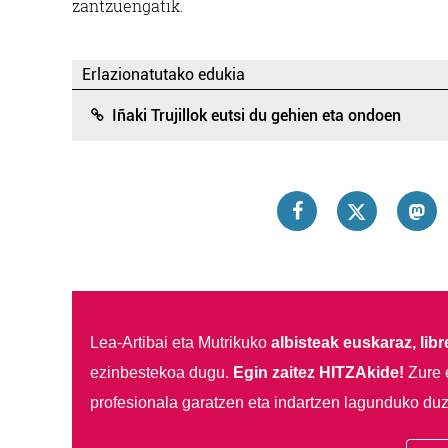
zantzuengatik.
Erlazionatutako edukia
Iñaki Trujillok eutsi du gehien eta ondoen
Lea-Artibai eta Mutrikuko
albisteak euskaraz, libre
ezinbestekoa dugu.
Egin zaitez HITZAkide!
Zure 
profesionala garatzen eta indartzen lagunduko duz