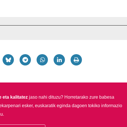
 eta kalitatez
jaso nahi dituzu?
Horretarako zure babesa
ekarpenari esker, euskaratik eginda dagoen tokiko informazio
u.