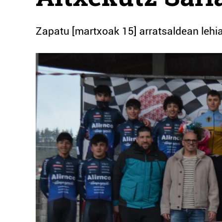
Zapatu [martxoak 15] arratsaldean lehia