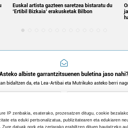
u
Euskal artista gazteen saretzea bistaratu du
O
‘Ertibil Bizkaia’ erakusketak Bilbon
j
h
Asteko albiste garrantzitsuenen buletina jaso nahi
an bidaltzen da, eta Lea-Artibai eta Mutrikuko asteko berri nagu
n Politika
irakurri eta onartzen dut.
H
ure IP zenbakia, esaterako, prozesatzen ditugu, cookie bezalako
itate eta eduki pertsonalizatua, publizitatearen eta edukiaren ne
. Zure datuak nork eta zertarako erabiltzen dituen hautatzeko a