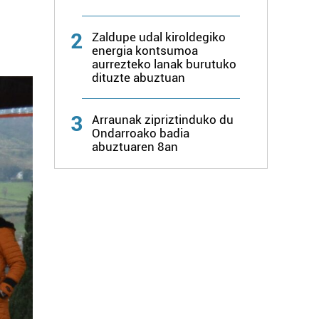
2
Zaldupe udal kiroldegiko
energia kontsumoa
aurrezteko lanak burutuko
dituzte abuztuan
3
Arraunak zipriztinduko du
Ondarroako badia
abuztuaren 8an