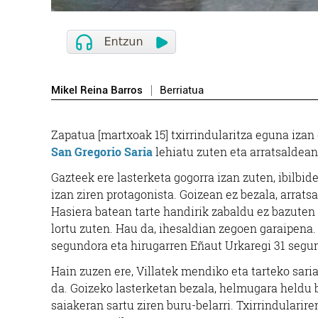
Mikel Reina Barros
Berriatua
Zapatua [martxoak 15] txirrindularitza eguna izan
San Gregorio Saria
lehiatu zuten eta arratsaldean
Gazteek ere lasterketa gogorra izan zuten, ibilbi
izan ziren protagonista. Goizean ez bezala, arrats
Hasiera batean tarte handirik zabaldu ez bazuten 
lortu zuten. Hau da, ihesaldian zegoen garaipena. 
segundora eta hirugarren Eñaut Urkaregi 31 segu
Hain zuzen ere, Villatek mendiko eta tarteko saria
da. Goizeko lasterketan bezala, helmugara heldu b
saiakeran sartu ziren buru-belarri. Txirrindularir