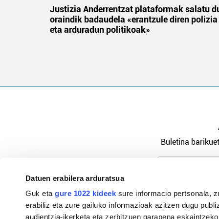
an
Justizia Anderrentzat plataformak salatu d
oraindik badaudela «erantzule diren polizia
eta arduradun politikoak»
Buletina barikuet
Datuen erabilera arduratsua
Pribatutasu
Guk eta
gure 1022 kideek
sure informacio pertsonala, z
erabiliz eta zure gailuko informazioak azitzen dugu publiz
audientzia-ikerketa eta zerbitzuen garapena eskaintzeko