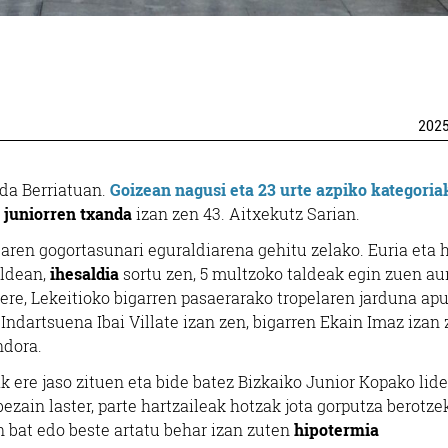
202
 da Berriatuan.
Goizean nagusi eta 23 urte azpiko kategoria
juniorren txanda
izan zen 43. Aitxekutz Sarian.
dearen gogortasunari eguraldiarena gehitu zelako. Euria eta 
aldean,
ihesaldia
sortu zen, 5 multzoko taldeak egin zuen aur
ere, Lekeitioko bigarren pasaerarako tropelaren jarduna ap
Indartsuena Ibai Villate izan zen, bigarren Ekain Imaz izan
ndora.
k ere jaso zituen eta bide batez Bizkaiko Junior Kopako lider
ezain laster, parte hartzaileak hotzak jota gorputza berotze
en bat edo beste artatu behar izan zuten
hipotermia