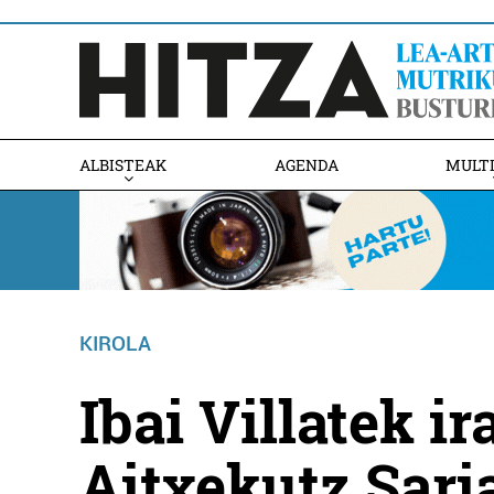
ALBISTEAK
AGENDA
MULT
KIROLA
Ibai Villatek ir
Aitxekutz Sari