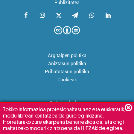
Publizitatea
Argitalpen politika
Aniztasun politika
Pribatutasun politika
Cookieak
Babesleak:
Tokiko informazioa profesionaltasunez eta euskaratik,
modu librean kontatzea da gure eginkizuna.
Horretarako zure ekarpena beharrezkoa da, eta ongi
maitatzeko modurik zintzoena da HITZAkide egitea.