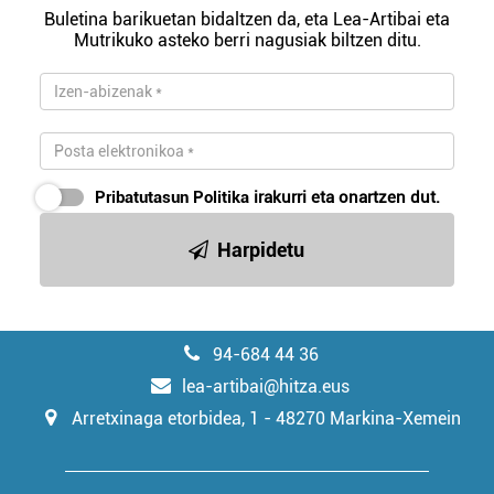
erabiltzeko baimen esplizitua ematen diguzu.
Gehiago
Buletina barikuetan bidaltzen da, eta Lea-Artibai eta
irakurri
Mutrikuko asteko berri nagusiak biltzen ditu.
Pribatutasun Politika
irakurri eta onartzen dut.
Harpidetu
94-684 44 36
lea-artibai@hitza.eus
Arretxinaga etorbidea, 1 - 48270 Markina-Xemein