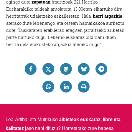
egingo dute
zapatuan
[martxoak 22]. Herriko
Euskaraldiko taldeak antolatuta, 13:00etan elkartuko dira
herritarrak udaletxeko eskaileretan. Hala,
herri argazkia
aterako dute lehenengo, eta ostean hamaikakoa aurkeztu
dute: “Euskararen erabileran eragiten jarraitzeko ariketan
parte hartuko dugu. Lekeitio euskaraz bizi nahi duen
herria dela erakusteko argazkia aterako dugu”.
Lea-Artibai eta Mutrikuko
albisteak euskaraz, libre eta
kalitatez
jaso nahi dituzu?
Horretarako zure babesa