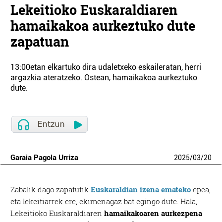
Lekeitioko Euskaraldiaren
hamaikakoa aurkeztuko dute
zapatuan
13:00etan elkartuko dira udaletxeko eskaileratan, herri
argazkia ateratzeko. Ostean, hamaikakoa aurkeztuko
dute.
Garaia Pagola Urriza
2025
/
03
/
20
Zabalik dago zapatutik
Euskaraldian izena emateko
epea,
eta lekeitiarrek ere, ekimenagaz bat egingo dute. Hala,
Lekeitioko Euskaraldiaren
hamaikakoaren aurkezpena