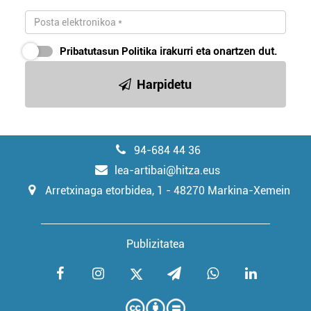
Pribatutasun Politika
irakurri eta onartzen dut.
Harpidetu
94-684 44 36
lea-artibai@hitza.eus
Arretxinaga etorbidea, 1 - 48270 Markina-Xemein
Publizitatea