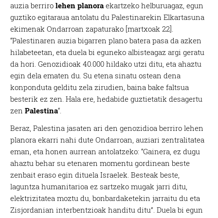
auzia berriro
lehen planora
ekartzeko helburuagaz, egun
guztiko egitaraua antolatu du Palestinarekin Elkartasuna
ekimenak Ondarroan zapaturako [martxoak 22].
“Palestinaren auzia bigarren plano batera pasa da azken
hilabeteetan, eta duela bi eguneko albisteagaz argi geratu
da hori. Genozidioak 40.000 hildako utzi ditu, eta ahaztu
egin dela ematen du. Su etena sinatu ostean dena
konponduta gelditu zela zirudien, baina bake faltsua
besterik ez zen. Hala ere, hedabide guztietatik desagertu
zen
Palestina
“.
Beraz, Palestina jasaten ari den genozidioa berriro lehen
planora ekarri nahi dute Ondarroan, auziari zentralitatea
eman, eta honen aurrean antolatzeko: “Gainera, ez dugu
ahaztu behar su etenaren momentu gordinean beste
zenbait eraso egin dituela Israelek. Besteak beste,
laguntza humanitarioa ez sartzeko mugak jarri ditu,
elektrizitatea moztu du, bonbardaketekin jarraitu du eta
Zisjordanian interbentzioak handitu ditu”. Duela bi egun