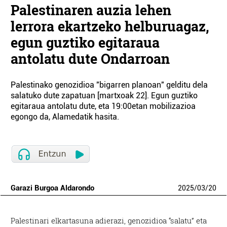
Palestinaren auzia lehen
lerrora ekartzeko helburuagaz,
egun guztiko egitaraua
antolatu dute Ondarroan
Palestinako genozidioa "bigarren planoan" gelditu dela
salatuko dute zapatuan [martxoak 22]. Egun guztiko
egitaraua antolatu dute, eta 19:00etan mobilizazioa
egongo da, Alamedatik hasita.
Garazi Burgoa Aldarondo
2025
/
03
/
20
Palestinari elkartasuna adierazi, genozidioa “salatu” eta