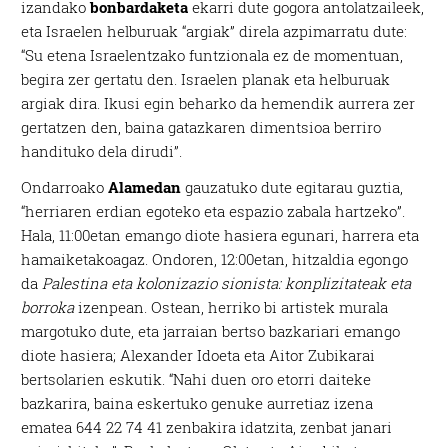
izandako
bonbardaketa
ekarri dute gogora antolatzaileek,
eta Israelen helburuak “argiak” direla azpimarratu dute:
“Su etena Israelentzako funtzionala ez de momentuan,
begira zer gertatu den. Israelen planak eta helburuak
argiak dira. Ikusi egin beharko da hemendik aurrera zer
gertatzen den, baina gatazkaren dimentsioa berriro
handituko dela dirudi”.
Ondarroako
Alamedan
gauzatuko dute egitarau guztia,
“herriaren erdian egoteko eta espazio zabala hartzeko”.
Hala, 11:00etan emango diote hasiera egunari, harrera eta
hamaiketakoagaz. Ondoren, 12:00etan, hitzaldia egongo
da
Palestina eta kolonizazio sionista: konplizitateak eta
borroka
izenpean. Ostean, herriko bi artistek murala
margotuko dute, eta jarraian bertso bazkariari emango
diote hasiera; Alexander Idoeta eta Aitor Zubikarai
bertsolarien eskutik. “Nahi duen oro etorri daiteke
bazkarira, baina eskertuko genuke aurretiaz izena
ematea 644 22 74 41 zenbakira idatzita, zenbat janari