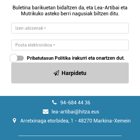
Buletina barikuetan bidaltzen da, eta Lea-Artibai eta
Mutrikuko asteko berri nagusiak biltzen ditu.
Pribatutasun Politika
irakurri eta onartzen dut.
Harpidetu
94-684 44 36
lea-artibai@hitza.eus
Arretxinaga etorbidea, 1 - 48270 Markina-Xemein