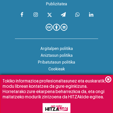
Publizitatea
Argitalpen politika
Aniztasun politika
Pribatutasun politika
Cookieak
Tokiko informazioa profesionaltasunez eta euskaratik,
modu librean kontatzea da gure eginkizuna.
Babesleak:
Horretarako zure ekarpena beharrezkoa da, eta ongi
maitatzeko modurik zintzoena da HITZAkide egitea.