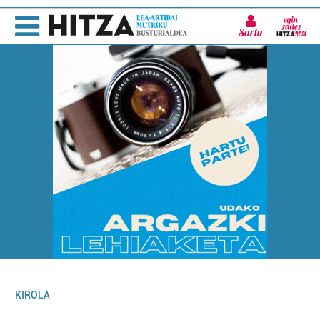
Sartu
KIROLA