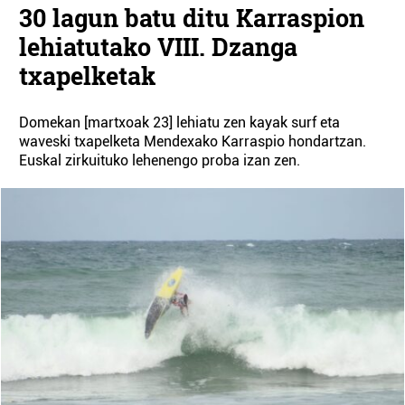
30 lagun batu ditu Karraspion
lehiatutako VIII. Dzanga
txapelketak
Domekan [martxoak 23] lehiatu zen kayak surf eta
waveski txapelketa Mendexako Karraspio hondartzan.
Euskal zirkuituko lehenengo proba izan zen.