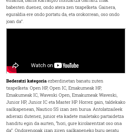
emanda, baina Karraspio hondartza Garraitz irlak
babesten duenez, ondo atera zen txapelketa. Gainera,
eguraldia ere ondo portatu da, eta orokorrean, oso ondo
joan da”.
Bederatzi kategoria
ezberdinetan banatu zuten
txapelketa: Open HP, Open IC, Emakumeak HP,
Emakumeak IC, Waveski Open, Emakumeak Waveski,
Junior HP, Junior IC eta Master HP. Horrez gain, taldekako
sailkapenean, Nautico SS izan zen burua. Antolatzaileek
adierazi dutenez, junior eta kadete mailetako partaidetza
handitu egin da aurten, “hori, gure kirolarentzat oso ona
da”. Ondorengoak izan ziren sailkapeneko buru geratu