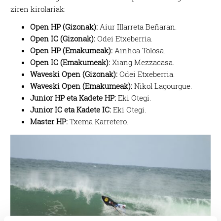
ziren kirolariak:
Open HP (Gizonak):
Aiur Illarreta Beñaran.
Open IC (Gizonak):
Odei Etxeberria.
Open HP (Emakumeak):
Ainhoa Tolosa.
Open IC (Emakumeak):
Xiang Mezzacasa.
Waveski Open (Gizonak):
Odei Etxeberria.
Waveski Open (Emakumeak):
Nikol Lagourgue.
Junior HP eta Kadete HP:
Eki Otegi.
Junior IC eta Kadete IC:
Eki Otegi.
Master HP:
Txema Karretero.