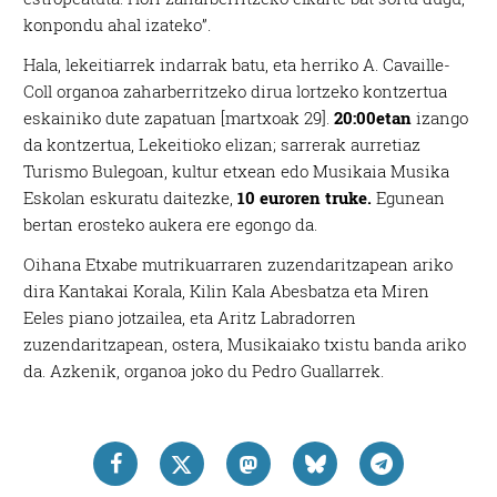
konpondu ahal izateko”.
Hala, lekeitiarrek indarrak batu, eta herriko A. Cavaille-
Coll organoa zaharberritzeko dirua lortzeko kontzertua
eskainiko dute zapatuan [martxoak 29].
20:00etan
izango
da kontzertua, Lekeitioko elizan; sarrerak aurretiaz
Turismo Bulegoan, kultur etxean edo Musikaia Musika
Eskolan eskuratu daitezke,
10 euroren truke.
Egunean
bertan erosteko aukera ere egongo da.
Oihana Etxabe mutrikuarraren zuzendaritzapean ariko
dira Kantakai Korala, Kilin Kala Abesbatza eta Miren
Eeles piano jotzailea, eta Aritz Labradorren
zuzendaritzapean, ostera, Musikaiako txistu banda ariko
da. Azkenik, organoa joko du Pedro Guallarrek.