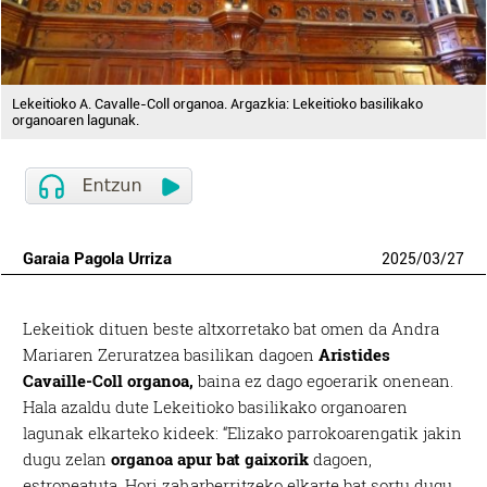
Lekeitioko A. Cavalle-Coll organoa. Argazkia: Lekeitioko basilikako
organoaren lagunak.
Garaia Pagola Urriza
2025
/
03
/
27
Lekeitiok dituen beste altxorretako bat omen da Andra
Mariaren Zeruratzea basilikan dagoen
Aristides
Cavaille-Coll organoa,
baina ez dago egoerarik onenean.
Hala azaldu dute Lekeitioko basilikako organoaren
lagunak elkarteko kideek: “Elizako parrokoarengatik jakin
dugu zelan
organoa apur bat gaixorik
dagoen,
estropeatuta. Hori zaharberritzeko elkarte bat sortu dugu,