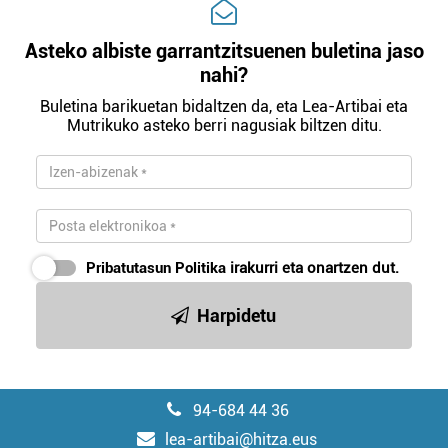
Asteko albiste garrantzitsuenen buletina jaso
nahi?
Buletina barikuetan bidaltzen da, eta Lea-Artibai eta
Mutrikuko asteko berri nagusiak biltzen ditu.
Pribatutasun Politika
irakurri eta onartzen dut.
Harpidetu
94-684 44 36
lea-artibai@hitza.eus