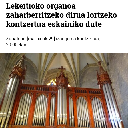
Lekeitioko organoa
zaharberritzeko dirua lortzeko
kontzertua eskainiko dute
Zapatuan [martxoak 29] izango da kontzertua,
20:00etan.