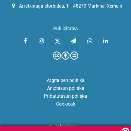
Arretxinaga etorbidea, 1 - 48270 Markina-Xemein
Publizitatea
Argitalpen politika
Aniztasun politika
Pribatutasun politika
Cookieak
Babesleak: