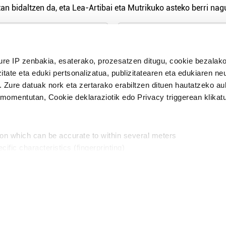
an bidaltzen da, eta Lea-Artibai eta Mutrikuko asteko berri nagu
n Politika
irakurri eta onartzen dut.
ure IP zenbakia, esaterako, prozesatzen ditugu, cookie bezalako
H
itate eta eduki pertsonalizatua, publizitatearen eta edukiaren ne
. Zure datuak nork eta zertarako erabiltzen dituen hautatzeko a
omentutan, Cookie deklaraziotik edo Privacy triggerean klikat
Publizitatea
ion which can be accurate to within several meters
in
cific characteristics (fingerprinting)
d and set your preferences in the
details section
.
aratik, modu librean kontatzea da gure eginkizuna. Horret
intzoena da HITZAkide egitea.
n ditugu, zure IP zenbakia, besteak beste, teknologia erabiliz,
Babesleak:
, iragarkiak eta edukia neurtzeko, jendeari buruzko informazioa b
abiltzen dituen hauta dezakezu.