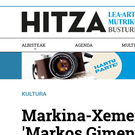
ALBISTEAK
AGENDA
MULT
KULTURA
Markina-Xemei
'Markos Gimeno