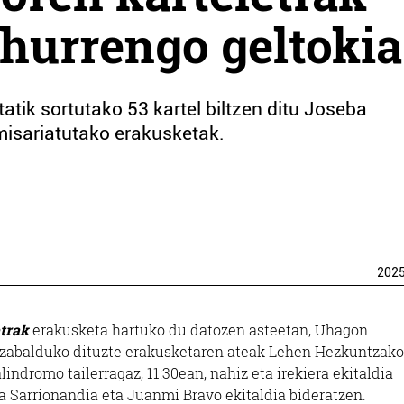
hurrengo geltokia
ik sortutako 53 kartel biltzen ditu Joseba
misariatutako erakusketak.
202
trak
erakusketa hartuko du datozen asteetan, Uhagon
 zabalduko dituzte erakusketaren ateak Lehen Hezkuntzako 
indromo tailerragaz, 11:30ean, nahiz eta irekiera ekitaldia
a Sarrionandia eta Juanmi Bravo ekitaldia bideratzen.