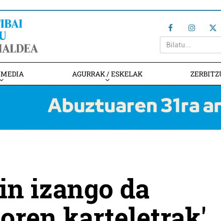
IMEDIA
AGURRAK / ESKELAK
ZERBITZ
n izango da
ren karteletrak'