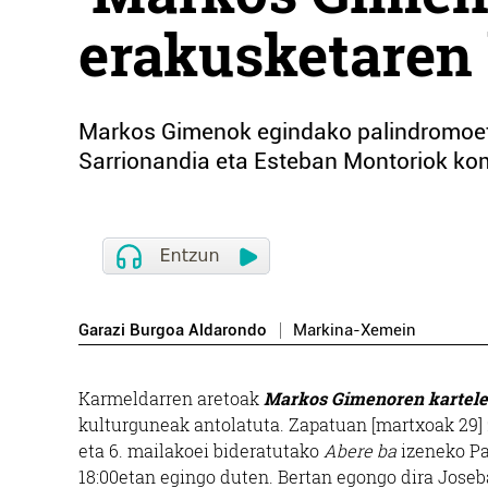
erakusketaren 
Markos Gimenok egindako palindromoetat
Sarrionandia eta Esteban Montoriok ko
Garazi Burgoa Aldarondo
Markina-Xemein
Karmeldarren aretoak
Markos Gimenoren kartele
kulturguneak antolatuta. Zapatuan [martxoak 29]
eta 6. mailakoei bideratutako
Abere ba
izeneko Pal
18:00etan egingo duten. Bertan egongo dira Joseb