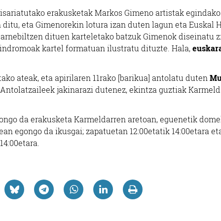
isariatutako erakusketak Markos Gimeno artistak egindako
 ditu, eta Gimenorekin lotura izan duten lagun eta Euskal H
barnebiltzen dituen karteletako batzuk Gimenok diseinatu z
lindromoak kartel formatuan ilustratu dituzte. Hala,
euskara
ko ateak, eta apirilaren 11rako [barikua] antolatu duten
Mu
. Antolatzaileek jakinarazi dutenez, ekintza guztiak Karmel
egongo da erakusketa Karmeldarren aretoan, eguenetik dome
tean egongo da ikusgai; zapatuetan 12:00etatik 14:00etara et
 14:00etara.