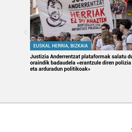
EUSKAL HERRIA, BIZKAIA
an
Justizia Anderrentzat plataformak salatu d
oraindik badaudela «erantzule diren polizia
eta arduradun politikoak»