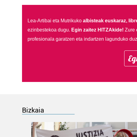
Lea-Artibai eta Mutrikuko
albisteak euskaraz, libre
ezinbestekoa dugu.
Egin zaitez HITZAkide!
Zure 
profesionala garatzen eta indartzen lagunduko duz
Eg
Bizkaia