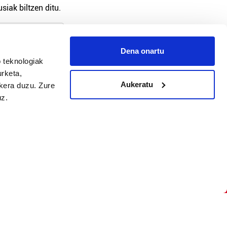
siak biltzen ditu.
Dena onartu
 teknologiak
arpidetu
urketa,
Aukeratu
ukera duzu. Zure
uz.
Argitalpen politika
Aniztasun politika
Pribatutasun politika
Cookieak
arako zure ekarpena
 cookieak
iltzeko eta