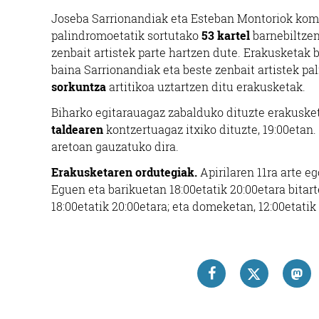
Joseba Sarrionandiak eta Esteban Montoriok kom
palindromoetatik sortutako
53 kartel
barnebiltzen
zenbait artistek parte hartzen dute. Erakusketak 
baina Sarrionandiak eta beste zenbait artistek pa
sorkuntza
artitikoa uztartzen ditu erakusketak.
Biharko egitarauagaz zabalduko dituzte erakusketa
taldearen
kontzertuagaz itxiko dituzte, 19:00etan
aretoan gauzatuko dira.
Erakusketaren ordutegiak.
Apirilaren 11ra arte 
Eguen eta barikuetan 18:00etatik 20:00etara bitar
18:00etatik 20:00etara; eta domeketan, 12:00etatik