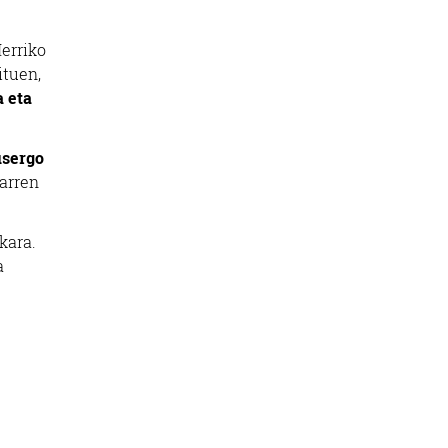
erriko
ituen,
 eta
sergo
darren
kara.
a