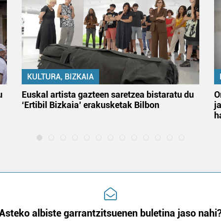
KULTURA, BIZKAIA
u
Euskal artista gazteen saretzea bistaratu du
O
‘Ertibil Bizkaia’ erakusketak Bilbon
j
h
Asteko albiste garrantzitsuenen buletina jaso nahi