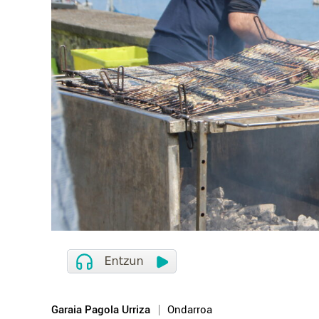
Garaia Pagola Urriza
Ondarroa