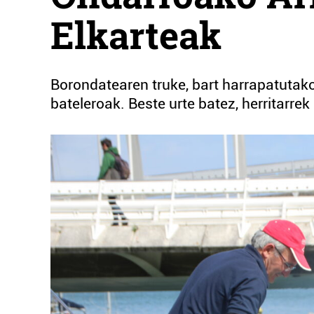
Elkarteak
Borondatearen truke, bart harrapatutako
bateleroak. Beste urte batez, herritarrek