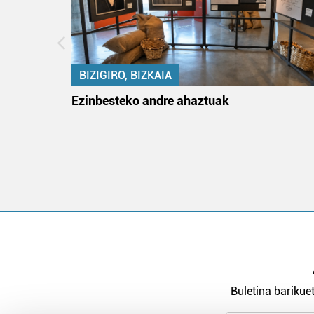
BIZIGIRO, BIZKAIA
na
Ezinbesteko andre ahaztuak
Buletina barikuet