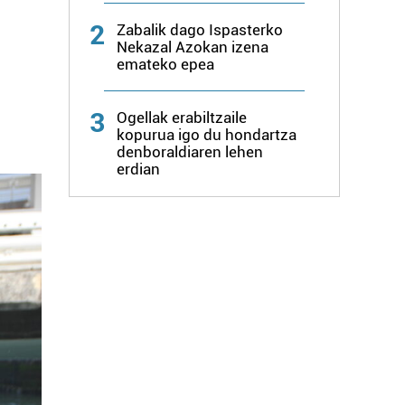
2
Zabalik dago Ispasterko
Nekazal Azokan izena
emateko epea
3
Ogellak erabiltzaile
kopurua igo du hondartza
denboraldiaren lehen
erdian