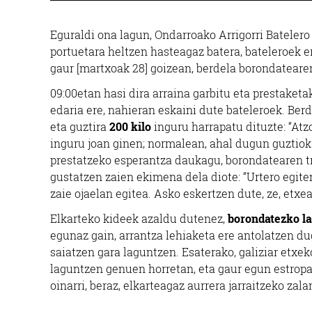
Eguraldi ona lagun, Ondarroako Arrigorri Batelero
portuetara heltzen hasteagaz batera, bateleroek er
gaur [martxoak 28] goizean, berdela borondateare
09:00etan hasi dira arraina garbitu eta prestaketak
edaria ere, nahieran eskaini dute bateleroek. Berd
eta guztira
200 kilo
inguru harrapatu dituzte: “At
inguru joan ginen; normalean, ahal dugun guztiok 
prestatzeko esperantza daukagu, borondatearen truk
gustatzen zaien ekimena dela diote: “Urtero egiten
zaie ojaelan egitea. Asko eskertzen dute, ze, etxea
Elkarteko kideek azaldu dutenez,
borondatezko l
egunaz gain, arrantza lehiaketa ere antolatzen du
saiatzen gara laguntzen. Esaterako, galiziar etxe
laguntzen genuen horretan, eta gaur egun estropa
oinarri, beraz, elkarteagaz aurrera jarraitzeko zal