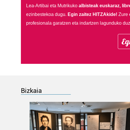
Lea-Artibai eta Mutrikuko
albisteak euskaraz, libre
ezinbestekoa dugu.
Egin zaitez HITZAkide!
Zure 
profesionala garatzen eta indartzen lagunduko duz
Eg
Bizkaia