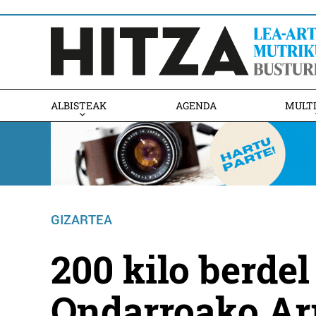
ALBISTEAK
AGENDA
MULT
GIZARTEA
200 kilo berdel
Ondarroako Arr