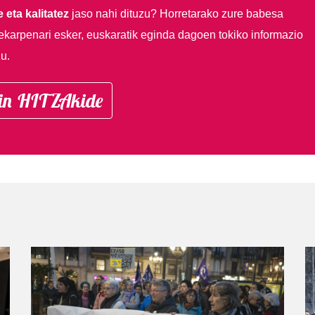
 eta kalitatez
jaso nahi dituzu?
Horretarako zure babesa
ekarpenari esker, euskaratik eginda dagoen tokiko informazio
u.
in HITZAkide