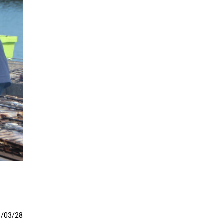
5
/
03
/
28