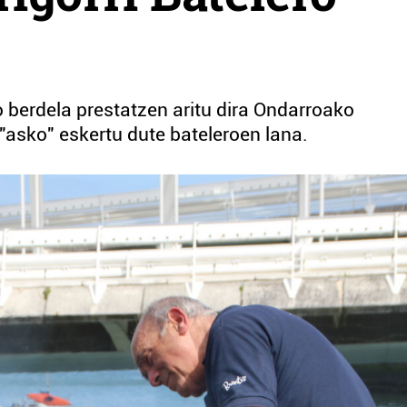
 berdela prestatzen aritu dira Ondarroako
 "asko" eskertu dute bateleroen lana.