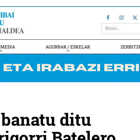
IMEDIA
AGURRAK / ESKELAK
ZERBITZ
 banatu ditu
igorri Batelero