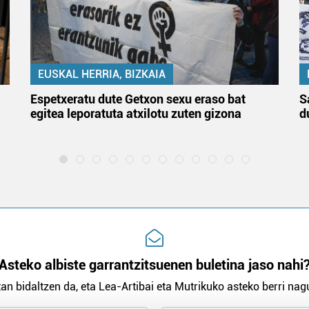
EUSKAL HERRIA, BIZKAIA
Espetxeratu dute Getxon sexu eraso bat
S
egitea leporatuta atxilotu zuten gizona
d
Asteko albiste garrantzitsuenen buletina jaso nahi
an bidaltzen da, eta Lea-Artibai eta Mutrikuko asteko berri nagu