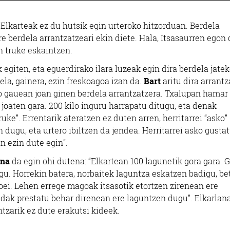
 Elkarteak ez du hutsik egin urteroko hitzorduan. Berdela
e berdela arrantzatzeari ekin diete. Hala, Itsasaurren egon 
n truke eskaintzen.
 egiten, eta eguerdirako ilara luzeak egin dira berdela jatek
ela, gainera, ezin freskoagoa izan da.
Bart
aritu dira arrantz
zo gauean joan ginen berdela arrantzatzera. Txalupan hamar
joaten gara. 200 kilo inguru harrapatu ditugu, eta denak
e”. Errentarik ateratzen ez duten arren, herritarrei “asko”
 dugu, eta urtero ibiltzen da jendea. Herritarrei asko gusta
n ezin dute egin”.
ana
da egin ohi dutena: “Elkartean 100 lagunetik gora gara. 
gu. Horrekin batera, norbaitek laguntza eskatzen badigu, be
koei. Lehen errege magoak itsasotik etortzen zirenean ere
dak prestatu behar direnean ere laguntzen dugu”. Elkarlan
antzarik ez dute erakutsi kideek.