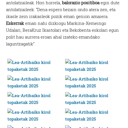
antolatzaileak. Hori horrela,
balorazio positiboa
egin dute
antolatzaileek: “Dena espero bezain ondo atera zen, eta
ikasle zein irakasleok pozik eman genion amaiera.
Eskerrak
eman nahi dizkiogu Markina-Xemeingo
Udalari, BeraKruz Ikastolari eta Bekobenta eskolari egun
polit hau aurrera eroan ahal izateko emandako
laguntzagatik”.