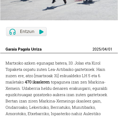
Garaia Pagola Urriza
2025
/
04
/
01
Martxoko azken egunagaz batera, 33. Jolas eta Kirol
Topaketa ospatu zuten Lea-Artibaiko gaztetxoek. Hain
zuzen ere, atzo [martxoak 31] eskualdeko LH 5 eta 6.
mailetako
470 ikasleren
topagunea izan zen Markina-
Xemein. Udaberria heldu denaren erakusgarri, eguraldi
eguzkitsuagaz gozatzeko aukera izan zuten gaztetxoek.
Bertan izan ziren Markina-Xemeingo ikasleez gain,
Ondarroako, Lekeitioko, Berriatuko, Munitibarko,
Amorotoko, Etxebarriko, Ispasterko nahiz Aulestiko