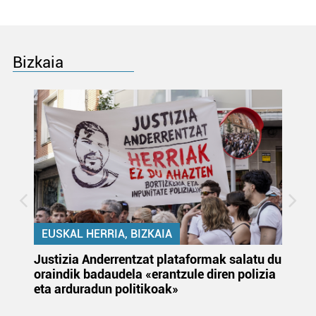
Bizkaia
EUSKAL HERRIA, BIZKAIA
Justizia Anderrentzat plataformak salatu du
Eu
oraindik badaudela «erantzule diren polizia
‘E
eta arduradun politikoak»