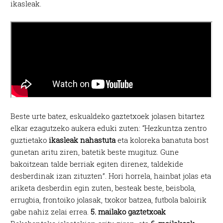
ikasleak.
Beste urte batez, eskualdeko gaztetxoek jolasen bitartez
elkar ezagutzeko aukera eduki zuten: “Hezkuntza zentro
guztietako
ikasleak nahastuta
eta koloreka banatuta bost
gunetan aritu ziren, batetik beste mugituz. Gune
bakoitzean talde berriak egiten direnez, taldekide
desberdinak izan zituzten”. Hori horrela, hainbat jolas eta
ariketa desberdin egin zuten, besteak beste, beisbola,
errugbia, frontoiko jolasak, txokor batzea, futbola baloirik
gabe nahiz zelai errea.
5. mailako gaztetxoak