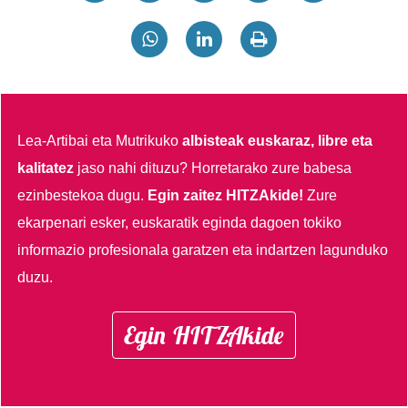
Lea-Artibai eta Mutrikuko
albisteak euskaraz, libre eta
kalitatez
jaso nahi dituzu?
Horretarako zure babesa
ezinbestekoa dugu.
Egin zaitez HITZAkide!
Zure
ekarpenari esker, euskaratik eginda dagoen tokiko
informazio profesionala garatzen eta indartzen lagunduko
duzu.
Egin HITZAkide