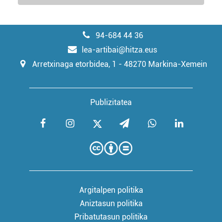
94-684 44 36
lea-artibai@hitza.eus
Arretxinaga etorbidea, 1 - 48270 Markina-Xemein
Publizitatea
Argitalpen politika
Aniztasun politika
Pribatutasun politika