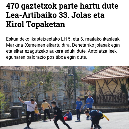
470 gaztetxok parte hartu dute
Lea-Artibaiko 33. Jolas eta
Kirol Topaketan
Eskualdeko ikastetxeetako LH 5. eta 6. mailako ikasleak
Markina-Xemeinen elkartu dira. Denetariko jolasak egin
eta elkar ezagutzeko aukera eduki dute. Antolatzaileek
egunaren balorazio positiboa egin dute.