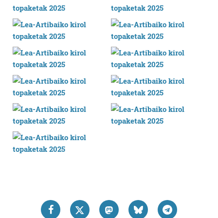
bazkideen zerrenda, beren ustez zein helburutarako
duten interes legitimoa eta horren aurka nola egin
dezakezun ikusteko.
Lortu zure datu pertsonalak prozesatzeko moduari
buruzko informazio gehiago eta ezarri zure lehentasunak
datuen atalean. Edozein unetan alda edo ken dezakezu
zure baimena Cookieen adierazpenean.
Webgune honek cookie propioak eta hirugarrenen cookie-
fitxategiak erabiltzen ditu. Zure esperientzia eta
zerbitzuak hobetzeko asmoz, cookie teknologiaz
baliatzen gara. Ohar hau onartuz gero, teknologia hori
erabiltzeko baimen esplizitua ematen diguzu.
Gehiago
irakurri