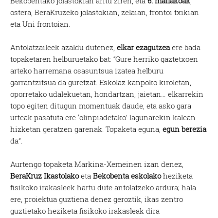
Bekobentako jolastokian aritu ziren, eta
6. mailakoak
,
ostera, BeraKruzeko jolastokian, zelaian, frontoi txikian
eta Uni frontoian.
Antolatzaileek azaldu dutenez,
elkar ezagutzea
ere bada
topaketaren helburuetako bat: “Gure herriko gaztetxoen
arteko harremana osasuntsua izatea helburu
garrantzitsua da guretzat. Eskolaz kanpoko kiroletan,
oporretako udalekuetan, hondartzan, jaietan… elkarrekin
topo egiten ditugun momentuak daude, eta asko gara
urteak pasatuta ere ‘olinpiadetako’ lagunarekin kalean
hizketan geratzen garenak. Topaketa eguna,
egun berezia
da”.
Aurtengo topaketa Markina-Xemeinen izan denez,
BeraKruz Ikastolako
eta
Bekobenta eskolako
heziketa
fisikoko irakasleek hartu dute antolatzeko ardura; hala
ere, proiektua guztiena denez geroztik, ikas zentro
guztietako heziketa fisikoko irakasleak dira