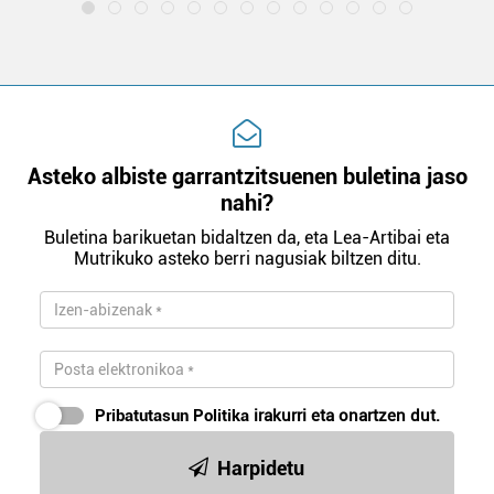
Asteko albiste garrantzitsuenen buletina jaso
nahi?
Buletina barikuetan bidaltzen da, eta Lea-Artibai eta
Mutrikuko asteko berri nagusiak biltzen ditu.
Pribatutasun Politika
irakurri eta onartzen dut.
Harpidetu