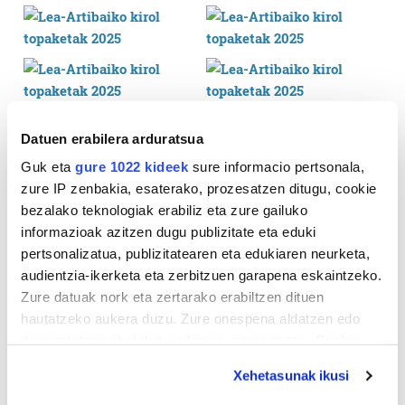
Datuen erabilera arduratsua
Guk eta
gure 1022 kideek
sure informacio pertsonala,
zure IP zenbakia, esaterako, prozesatzen ditugu, cookie
bezalako teknologiak erabiliz eta zure gailuko
informazioak azitzen dugu publizitate eta eduki
pertsonalizatua, publizitatearen eta edukiaren neurketa,
audientzia-ikerketa eta zerbitzuen garapena eskaintzeko.
Zure datuak nork eta zertarako erabiltzen dituen
hautatzeko aukera duzu. Zure onespena aldatzen edo
deuseztatzen ahal duzu edozein momentutan, Cookie
deklaraziotik edo Privacy triggerean klikatuz.
Xehetasunak ikusi