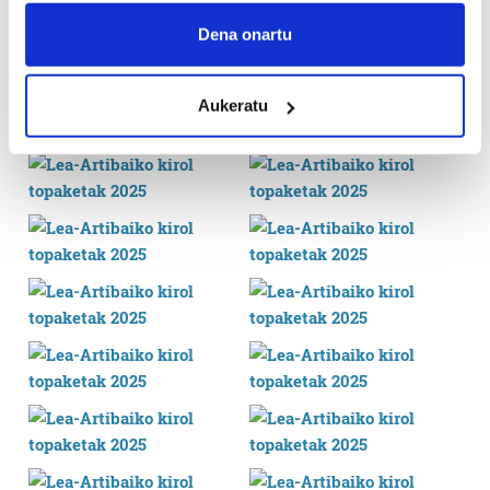
If you allow, we would also like to:
Collect information about your geographical
Dena onartu
location which can be accurate to within several
meters
Aukeratu
Identify your device by actively scanning it for
specific characteristics (fingerprinting)
Find out more about how your personal data is processed
and set your preferences in the
details section
.
Guk eta gure bazkideek zure datu pertsonalak
prozesatzen ditugu, zure IP zenbakia, besteak beste,
teknologia erabiliz, cookieak adibidez, iragarki eta eduki
pertsonalizatuak eskaintzeko, iragarkiak eta edukia
neurtzeko, jendeari buruzko informazioa biltzeko eta
produktuak garatzeko. Zure datuak nork eta zertarako
erabiltzen dituen hauta dezakezu.
Bazkide batzuek ez dizute baimenik eskatzen, eta beren
interes komertzial legitimoetan babesten dira. Ikusi gure