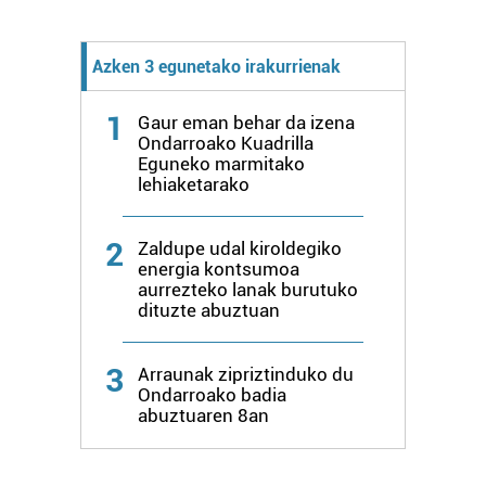
Azken 3 egunetako irakurrienak
1
Gaur eman behar da izena
Ondarroako Kuadrilla
Eguneko marmitako
lehiaketarako
2
Zaldupe udal kiroldegiko
energia kontsumoa
aurrezteko lanak burutuko
dituzte abuztuan
3
Arraunak zipriztinduko du
Ondarroako badia
abuztuaren 8an