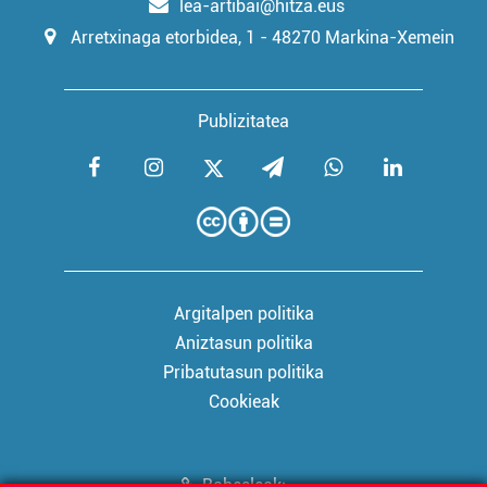
lea-artibai@hitza.eus
Arretxinaga etorbidea, 1 - 48270 Markina-Xemein
Publizitatea
Argitalpen politika
Aniztasun politika
Pribatutasun politika
Cookieak
Babesleak: