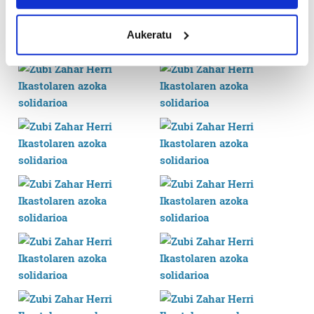
location which can be accurate to within several
meters
Aukeratu
Identify your device by actively scanning it for
specific characteristics (fingerprinting)
Find out more about how your personal data is processed
and set your preferences in the
details section
.
Guk eta gure bazkideek zure datu pertsonalak
prozesatzen ditugu, zure IP zenbakia, besteak beste,
teknologia erabiliz, cookieak adibidez, iragarki eta eduki
pertsonalizatuak eskaintzeko, iragarkiak eta edukia
neurtzeko, jendeari buruzko informazioa biltzeko eta
produktuak garatzeko. Zure datuak nork eta zertarako
erabiltzen dituen hauta dezakezu.
Bazkide batzuek ez dizute baimenik eskatzen, eta beren
interes komertzial legitimoetan babesten dira. Ikusi gure
bazkideen zerrenda, beren ustez zein helburutarako
duten interes legitimoa eta horren aurka nola egin