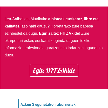
Lea-Artibai eta Mutrikuko
albisteak euskaraz, libre eta
kalitatez
jaso nahi dituzu?
Horretarako zure babesa
ezinbestekoa dugu.
Egin zaitez HITZAkide!
Zure
ekarpenari esker, euskaratik eginda dagoen tokiko
informazio profesionala garatzen eta indartzen lagunduko
duzu.
Egin HITZAkide
Azken 3 egunetako irakurrienak