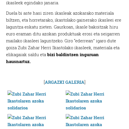
ikasleek egindako janaria.
Duela bi aste hasi ziren ikasleak azokarako materiala
biltzen, eta horretarako, ikastolako gainerako ikasleei ere
laguntza eskatu zieten. Gaurkoan, ikasle bakoitzak hiru
euro eraman ditu azokan produktuak erosi eta seigarren
mailako ikasleei laguntzeko. Giro “ederrean” igaro dute
goiza Zubi Zahar Herri Ikastolako ikasleek, materiala eta
elikagaiak saldu eta
bizi baldintzen inguruan
hausnartuz.
[
ARGAZKI GALERIA
]