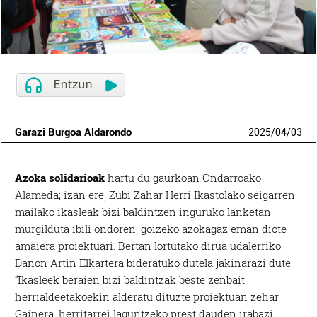
Garazi Burgoa Aldarondo
2025
/
04
/
03
Azoka solidarioak
hartu du gaurkoan Ondarroako
Alameda; izan ere, Zubi Zahar Herri Ikastolako seigarren
mailako ikasleak bizi baldintzen inguruko lanketan
murgilduta ibili ondoren, goizeko azokagaz eman diote
amaiera proiektuari. Bertan lortutako dirua udalerriko
Danon Artin Elkartera bideratuko dutela jakinarazi dute.
“Ikasleek beraien bizi baldintzak beste zenbait
herrialdeetakoekin alderatu dituzte proiektuan zehar.
Gainera, herritarrei laguntzeko prest dauden irabazi