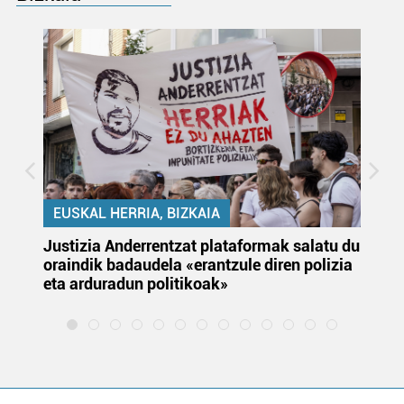
EUSKAL HERRIA, BIZKAIA
Justizia Anderrentzat plataformak salatu du
Eu
oraindik badaudela «erantzule diren polizia
‘E
eta arduradun politikoak»