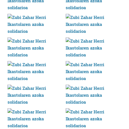
dezakezun ikusteko.
Lortu zure datu pertsonalak prozesatzeko moduari
buruzko informazio gehiago eta ezarri zure lehentasunak
datuen atalean. Edozein unetan alda edo ken dezakezu
zure baimena Cookieen adierazpenean.
Webgune honek cookie propioak eta hirugarrenen cookie-
fitxategiak erabiltzen ditu. Zure esperientzia eta
zerbitzuak hobetzeko asmoz, cookie teknologiaz
baliatzen gara. Ohar hau onartuz gero, teknologia hori
erabiltzeko baimen esplizitua ematen diguzu.
Gehiago
irakurri