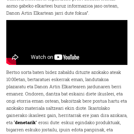
asmo gabeko elkarteei buruz informazioa jaso ostean,
Danon Artin Elkartean jarri dute fokua”.
Bertso sorta baten bidez zabaldu dituzte azokako ateak
10:00etan, bertaratuei eskerrak eman, landutakoa
plazaratu eta Danon Artin Elkartearen jardunaren berri
emanez. Ondoren, dantza bat eskaini diete ikusleei, eta
ongi etorria eman ostean, bakoitzak bere postua hartu eta
azokako materiala saltzeari ekin diote. Ikastolako
gainerako ikasleez gain, herritarrak ere joan dira azokara,
eta “
denetarik
” erosi dute: eskuz egindako produktuak,
bigarren eskuko jostailu, ipuin edota panpinak, eta