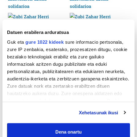
Datuen erabilera arduratsua
Guk eta
gure 1022 kideek
sure informacio pertsonala,
zure IP zenbakia, esaterako, prozesatzen ditugu, cookie
bezalako teknologiak erabiliz eta zure gailuko
informazioak azitzen dugu publizitate eta eduki
pertsonalizatua, publizitatearen eta edukiaren neurketa,
audientzia-ikerketa eta zerbitzuen garapena eskaintzeko.
Zure datuak nork eta zertarako erabiltzen dituen
hautatzeko aukera duzu. Zure onespena aldatzen edo
deuseztatzen ahal duzu edozein momentutan, Cookie
deklaraziotik edo Privacy triggerean klikatuz.
Xehetasunak ikusi
If you allow, we would also like to:
Collect information about your geographical
Dena onartu