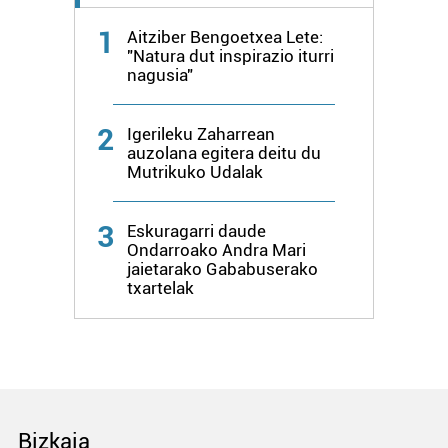
1
Aitziber Bengoetxea Lete:
"Natura dut inspirazio iturri
nagusia"
2
Igerileku Zaharrean
auzolana egitera deitu du
Mutrikuko Udalak
3
Eskuragarri daude
Ondarroako Andra Mari
jaietarako Gababuserako
txartelak
Bizkaia