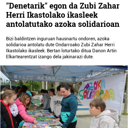
"Denetarik" egon da Zubi Zahar
Herri Ikastolako ikasleek
antolatutako azoka solidarioan
Bizi baldintzen inguruan hausnartu ondoren, azoka
solidarioa antolatu dute Ondarroako Zubi Zahar Herri
Ikastolako ikasleek. Bertan loturtako ditua Danon Artin
Elkartearentzat izango dela jakinarazi dute.