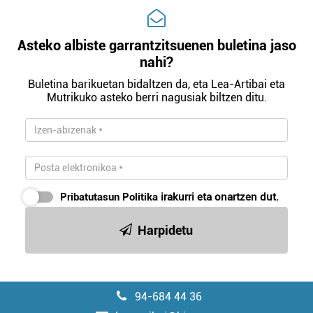
Asteko albiste garrantzitsuenen buletina jaso
nahi?
Buletina barikuetan bidaltzen da, eta Lea-Artibai eta
Mutrikuko asteko berri nagusiak biltzen ditu.
Pribatutasun Politika
irakurri eta onartzen dut.
Harpidetu
94-684 44 36