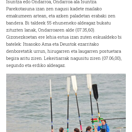
Isuntza edo Ondarroa, Ondarroa ala Isuntza.
Parekotasuna izan zen nagusi kadete mailako
emakumeen artean, eta azken paladetan erabaki zen
bandera. Bi taldeek 55 ehuneneko aldeagaz bukatu
zituzten lanak, Ondarroaren alde (07.35,60).
Gizonezkoetan ere lehia estua izan zuten eskualdeko bi
batelek: Itsasoko Ama eta Deustok ezarritako
denboretatik urrun, hirugarren eta laugarren postuetara
begira aritu ziren. Lekeitiarrak nagusitu ziren (07.06,00),
segundo eta erdiko aldeagaz.