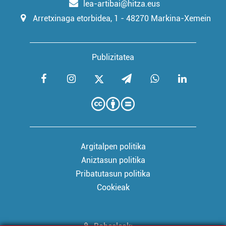
lea-artibai@hitza.eus
Arretxinaga etorbidea, 1 - 48270 Markina-Xemein
Publizitatea
Argitalpen politika
Aniztasun politika
Pribatutasun politika
Cookieak