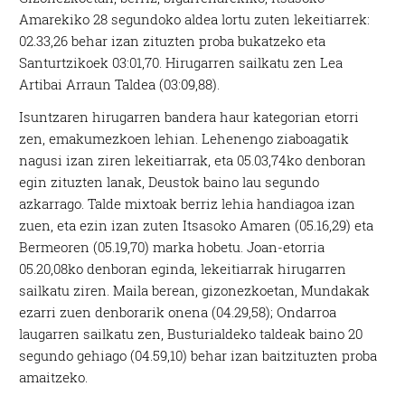
Amarekiko 28 segundoko aldea lortu zuten lekeitiarrek:
02.33,26 behar izan zituzten proba bukatzeko eta
Santurtzikoek 03:01,70. Hirugarren sailkatu zen Lea
Artibai Arraun Taldea (03:09,88).
Isuntzaren hirugarren bandera haur kategorian etorri
zen, emakumezkoen lehian. Lehenengo ziaboagatik
nagusi izan ziren lekeitiarrak, eta 05.03,74ko denboran
egin zituzten lanak, Deustok baino lau segundo
azkarrago. Talde mixtoak berriz lehia handiagoa izan
zuen, eta ezin izan zuten Itsasoko Amaren (05.16,29) eta
Bermeoren (05.19,70) marka hobetu. Joan-etorria
05.20,08ko denboran eginda, lekeitiarrak hirugarren
sailkatu ziren. Maila berean, gizonezkoetan, Mundakak
ezarri zuen denborarik onena (04.29,58); Ondarroa
laugarren sailkatu zen, Busturialdeko taldeak baino 20
segundo gehiago (04.59,10) behar izan baitzituzten proba
amaitzeko.