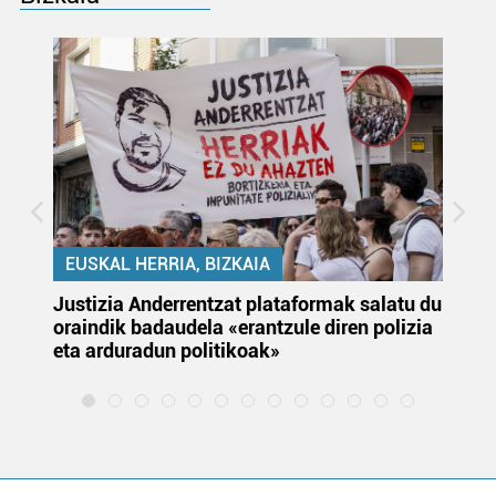
EUSKAL HERRIA, BIZKAIA
Justizia Anderrentzat plataformak salatu du
Eu
oraindik badaudela «erantzule diren polizia
‘E
eta arduradun politikoak»