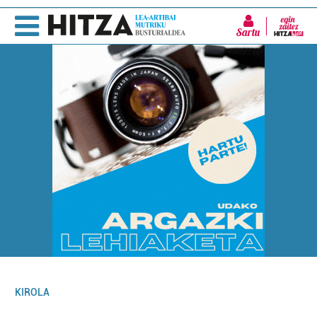
Sartu
KIROLA