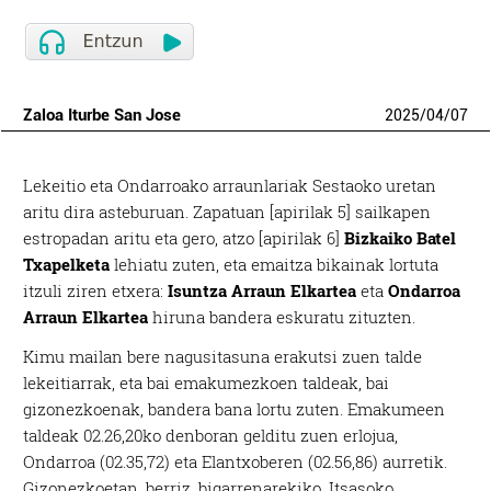
Zaloa Iturbe San Jose
2025
/
04
/
07
Lekeitio eta Ondarroako arraunlariak Sestaoko uretan
aritu dira asteburuan. Zapatuan [apirilak 5] sailkapen
estropadan aritu eta gero, atzo [apirilak 6]
Bizkaiko Batel
Txapelketa
lehiatu zuten, eta emaitza bikainak lortuta
itzuli ziren etxera:
Isuntza Arraun Elkartea
eta
Ondarroa
Arraun Elkartea
hiruna bandera eskuratu zituzten.
Kimu mailan bere nagusitasuna erakutsi zuen talde
lekeitiarrak, eta bai emakumezkoen taldeak, bai
gizonezkoenak, bandera bana lortu zuten. Emakumeen
taldeak 02.26,20ko denboran gelditu zuen erlojua,
Ondarroa (02.35,72) eta Elantxoberen (02.56,86) aurretik.
Gizonezkoetan, berriz, bigarrenarekiko, Itsasoko