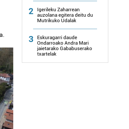
2
Igerileku Zaharrean
auzolana egitera deitu du
Mutrikuko Udalak
a.
3
Eskuragarri daude
Ondarroako Andra Mari
jaietarako Gababuserako
txartelak