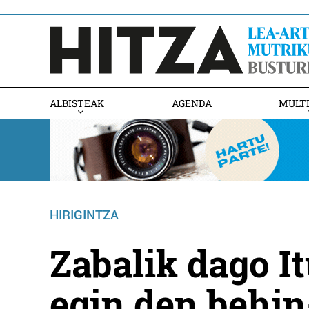
ALBISTEAK
AGENDA
MULT
HIRIGINTZA
Zabalik dago It
egin den behi