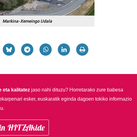
Markina-Xemeingo Udala
 eta kalitatez
jaso nahi dituzu?
Horretarako zure babesa
ekarpenari esker, euskaratik eginda dagoen tokiko informazio
u.
in HITZAkide