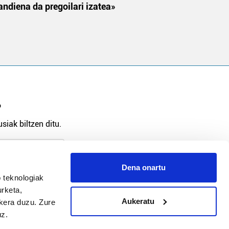
andiena da pregoilari izatea»
?
siak biltzen ditu.
Dena onartu
arpidetu
 teknologiak
urketa,
Aukeratu
ukera duzu. Zure
uz.
Argitalpen politika