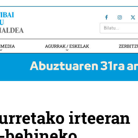
IMEDIA
AGURRAK / ESKELAK
ZERBITZ
urretako irteeran
n-behineko