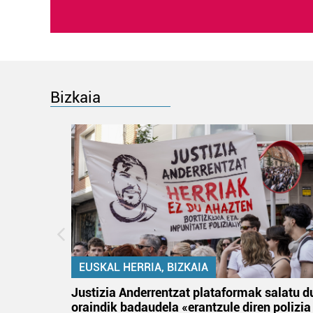
Bizkaia
EUSKAL HERRIA, BIZKAIA
tik
Justizia Anderrentzat plataformak salatu d
 gizon
oraindik badaudela «erantzule diren polizia