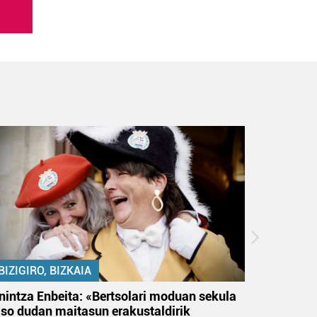
BIZIGIRO, BIZKAIA
BIZIGIR
nintza Enbeita: «Bertsolari moduan sekula
Ezinbest
aso dudan maitasun erakustaldirik