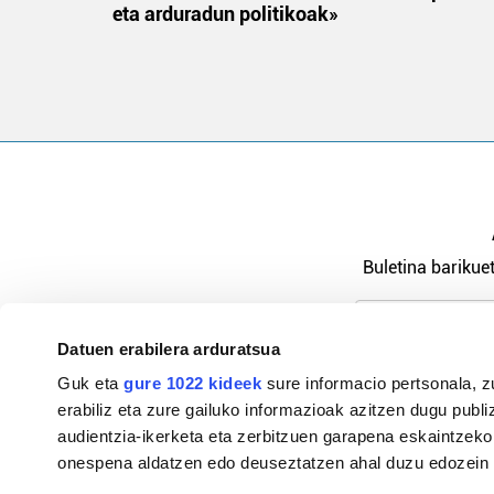
eta arduradun politikoak»
Buletina barikuet
Datuen erabilera arduratsua
Pribatutasu
Guk eta
gure 1022 kideek
sure informacio pertsonala, z
erabiliz eta zure gailuko informazioak azitzen dugu publiz
audientzia-ikerketa eta zerbitzuen garapena eskaintzeko
onespena aldatzen edo deuseztatzen ahal duzu edozein m
94-684 44 36