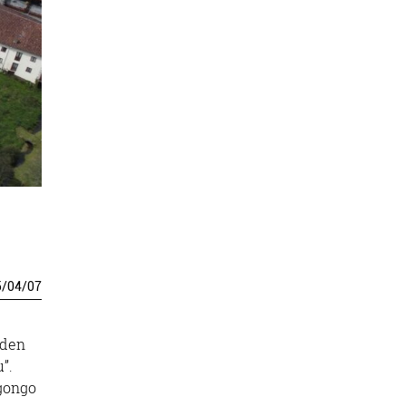
5
/
04
/
07
 den
”.
egongo