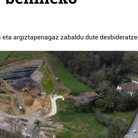
ta eta argiztapenagaz zabaldu dute desbideratze