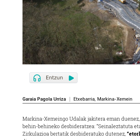
Garaia Pagola Urriza
Etxebarria
,
Markina-Xemein
Markina-Xemeingo Udalak jakitera eman duenez, ba
behin-behineko desbideratzea: “Seinaleztatuta eta
Zirkulazioa bertatik desbideratuko dutenez,
“etor