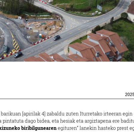
202
rikuan [apirilak 4] zabaldu zuten Iturretako irteeran egin
 pintatuta dago bidea, eta hesiak eta argiztapena ere baditu
kizuneko biribilgunearen
egituren” lanekin hasteko prest 