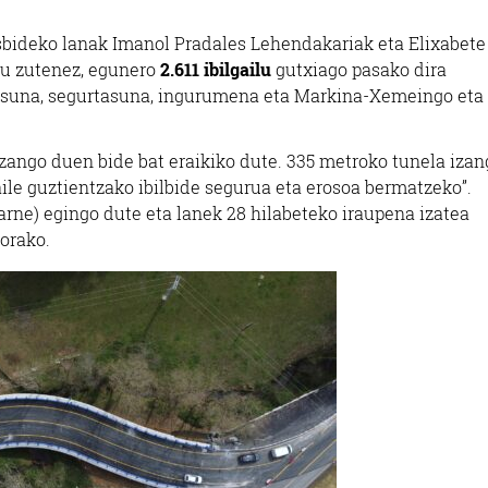
esbideko lanak Imanol Pradales Lehendakariak eta Elixabete
tu zutenez, egunero
2.611 ibilgailu
gutxiago pasako dira
asuna, segurtasuna, ingurumena eta Markina-Xemeingo eta
izango duen bide bat eraikiko dute. 335 metroko tunela iza
aile guztientzako ibilbide segurua eta erosoa bermatzeko”.
arne) egingo dute eta lanek 28 hilabeteko iraupena izatea
orako.