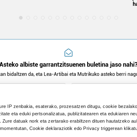
h
Asteko albiste garrantzitsuenen buletina jaso nahi
an bidaltzen da, eta Lea-Artibai eta Mutrikuko asteko berri nagu
n Politika
irakurri eta onartzen dut.
H
ure IP zenbakia, esaterako, prozesatzen ditugu, cookie bezalako
itate eta eduki pertsonalizatua, publizitatearen eta edukiaren ne
. Zure datuak nork eta zertarako erabiltzen dituen hautatzeko a
omentutan, Cookie deklaraziotik edo Privacy triggerean klikat
Publizitatea