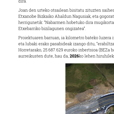
dira.
Joan den urteko otsailean bisitatu zituzten saih
Etxanobe Bizkaiko Ahaldun Nagusiak, eta gogora
herrigunetik: “Nabarmen hobetuko dira mugikort
Etxebarriko bizilagunen ongizatea”.
Proiektuaren barruan, ia kilometro bateko luzera 
eta lubaki erako pasabideak izango ditu, “erabiltz
Horretarako, 25.687.629 euroko inbertsioa (BEZa b
aurreikusten dute, hau da,
2026
ko lehen hiruhilek