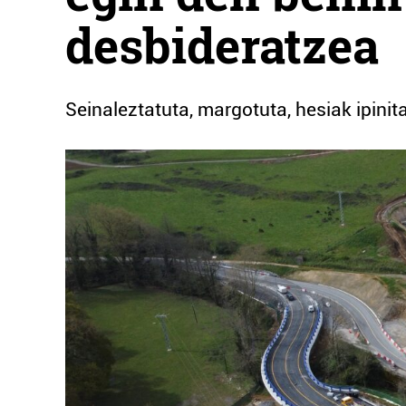
desbideratzea
Seinaleztatuta, margotuta, hesiak ipini