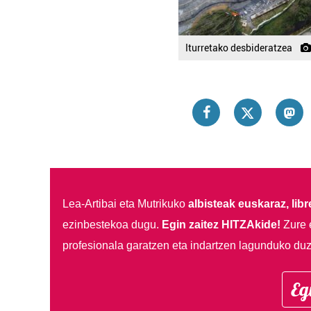
Iturretako desbideratzea
Lea-Artibai eta Mutrikuko
albisteak euskaraz, libre
ezinbestekoa dugu.
Egin zaitez HITZAkide!
Zure 
profesionala garatzen eta indartzen lagunduko duz
Eg