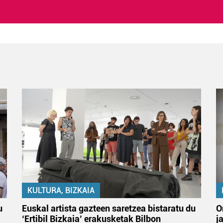
KULTURA, BIZKAIA
u
Euskal artista gazteen saretzea bistaratu du
O
‘Ertibil Bizkaia’ erakusketak Bilbon
j