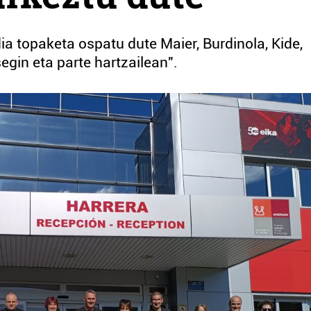
a topaketa ospatu dute Maier, Burdinola, Kide,
egin eta parte hartzailean".