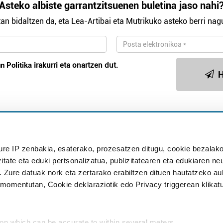
Asteko albiste garrantzitsuenen buletina jaso nahi
an bidaltzen da, eta Lea-Artibai eta Mutrikuko asteko berri nagu
n Politika
irakurri eta onartzen dut.
H
Publizitatea
ure IP zenbakia, esaterako, prozesatzen ditugu, cookie bezalako
in
itate eta eduki pertsonalizatua, publizitatearen eta edukiaren ne
. Zure datuak nork eta zertarako erabiltzen dituen hautatzeko a
omentutan, Cookie deklaraziotik edo Privacy triggerean klikat
Babesleak:
ion which can be accurate to within several meters