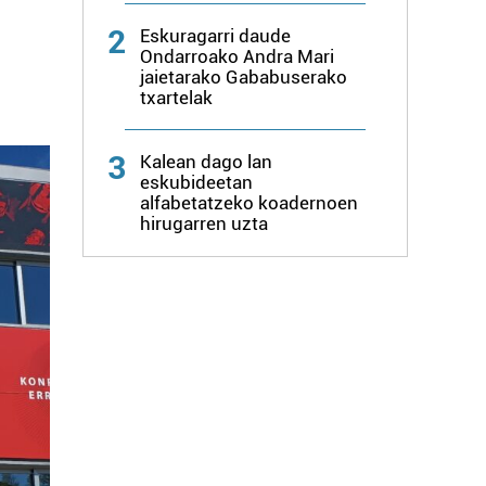
2
Eskuragarri daude
Ondarroako Andra Mari
jaietarako Gababuserako
txartelak
3
Kalean dago lan
eskubideetan
alfabetatzeko koadernoen
hirugarren uzta