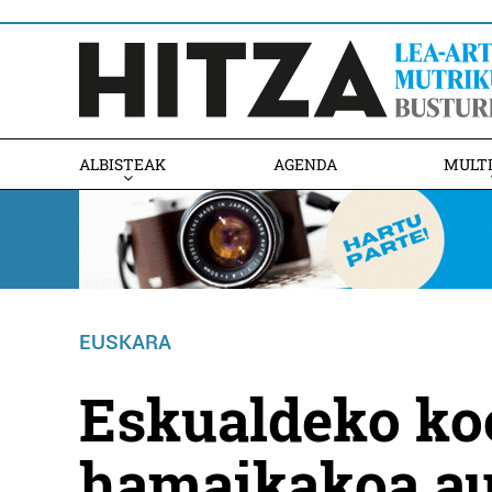
ALBISTEAK
AGENDA
MULT
EUSKARA
Eskualdeko ko
hamaikakoa au