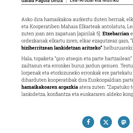
Lea-Artibai eta Mutriku
Garaia Pagola Urriza
Asko dira hamaikakoa aurkeztu duten herriak, elk
eta Kooperatiben Mahaia Elkarteak antolatuta, Le
zuten joan zen zapatuan [apirilak 5].
Etxebarrian
e
ordezkariak elkartu ziren, elkar ezagutzeaz gain,
biziberritzean lankidetzan aritzeko”
helburuareki
Hala, topaketa “giro atsegin eta parte hartzailean
zailtasun eta erronkei buruz jardun genuen. Testu
lorpenak eta etorkizuneko erronkak ere partekatu
diharduten kooperatibak dira Euskoopaldian parte
hamaikakoaren argazkia
atera zuten: “Zapatuko 
lankidetza, konfiantza eta euskararen aldeko kon