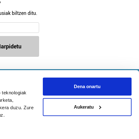
?
siak biltzen ditu.
arpidetu
Argitalpen politika
Aniztasun politika
Dena onartu
Pribatutasun politika
 teknologiak
Cookieak
urketa,
Aukeratu
ukera duzu. Zure
uz.