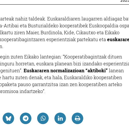
202
arteak nahiz taldeak. Euskaraldiaren laugarren aldiagaz bat
a-Artibai eta Busturialdeko kooperatibek Euskoopaldia osp
lkartu ziren Maier, Burdinola, Kide, Cikautxo eta Eikako
 “kooperatibagintzaren esperientziak partekatu eta
euskarar
n.
” egin zuten Eikako lantegian: “Kooperatibagintzak dituen
inguru horretan, euskara planean bizi izandako esperientzi
 genituen”.
Euskararen normalizazioan “aktiboki”
lanean
 hartu zuten denak, eta hala, Euskaraldiko kooperatiben
topaketa pauso garrantzitsa izan zen kooperatiben arteko
promisoa indartzeko”.