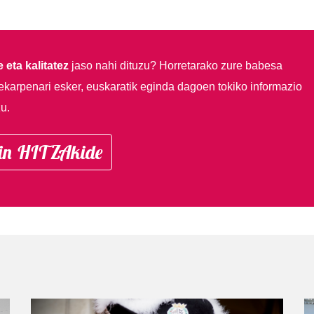
 eta kalitatez
jaso nahi dituzu?
Horretarako zure babesa
ekarpenari esker, euskaratik eginda dagoen tokiko informazio
u.
in HITZAkide