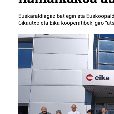
Euskaraldiagaz bat egin eta Euskoopaldi
Cikautxo eta Eika kooperatibek, giro "ats