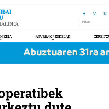
IMEDIA
AGURRAK / ESKELAK
ZERBITZ
operatibek
rkeztu dute