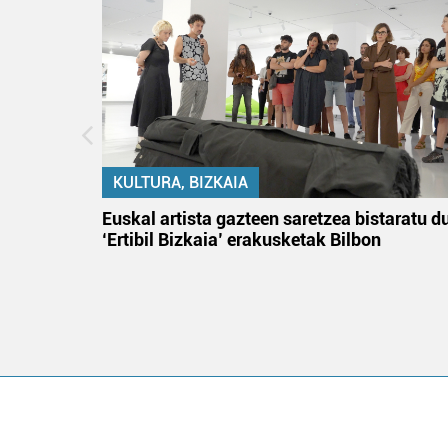
KULTURA, BIZKAIA
tik
Euskal artista gazteen saretzea bistaratu d
 gizon
‘Ertibil Bizkaia’ erakusketak Bilbon