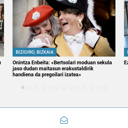
BIZIGIRO, BIZKAIA
u
Onintza Enbeita: «Bertsolari moduan sekula
E
jaso dudan maitasun erakustaldirik
handiena da pregoilari izatea»