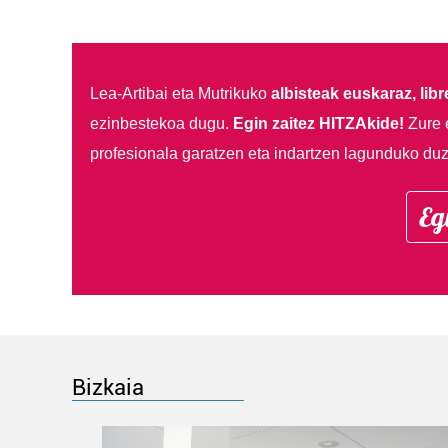
Lea-Artibai eta Mutrikuko
albisteak euskaraz, libre
ezinbestekoa dugu.
Egin zaitez HITZAkide!
Zure 
profesionala garatzen eta indartzen lagunduko duz
Eg
Bizkaia