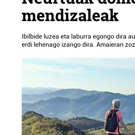
mendizaleak
Ibilbide luzea eta laburra egongo dira a
erdi lehenago izango dira. Amaieran zo