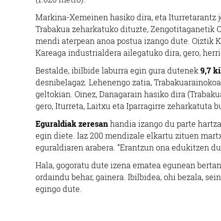
Markina-Xemeinen hasiko dira, eta Iturretarantz j
Trabakua zeharkatuko dituzte, Zengotitaganetik Oiz
mendi aterpean anoa postua izango dute. Oiztik Ko
Kareaga industrialdera ailegatuko dira, gero, herr
Bestalde, ibilbide laburra egin gura dutenek
9,7 k
desnibelagaz. Lehenengo zatia, Trabakuarainokoa 
geltokian. Oinez, Danagarain hasiko dira (Trabaku
gero, Iturreta, Laitxu eta Iparragirre zeharkatuta
Eguraldiak zeresan
handia izango du parte hartzai
egin diete. Iaz 200 mendizale elkartu zituen mart
eguraldiaren arabera. “Erantzun ona edukitzen du
Hala, gogoratu dute izena ematea egunean bertan e
ordaindu behar, gainera. Ibilbidea, ohi bezala, s
egingo dute.