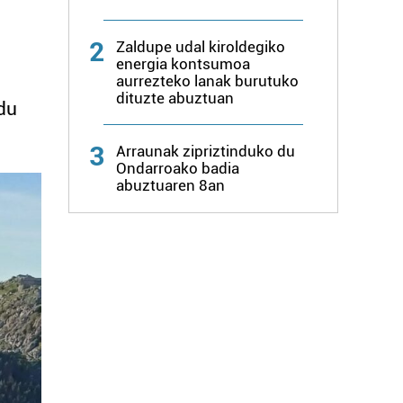
2
Zaldupe udal kiroldegiko
energia kontsumoa
aurrezteko lanak burutuko
dituzte abuztuan
rdu
3
Arraunak zipriztinduko du
Ondarroako badia
abuztuaren 8an