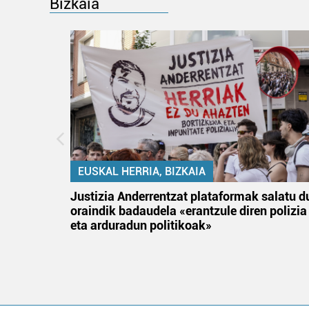
Bizkaia
EUSKAL HERRIA, BIZKAIA
an
Justizia Anderrentzat plataformak salatu d
oraindik badaudela «erantzule diren polizia
eta arduradun politikoak»