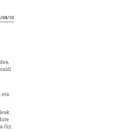
5
/
04
/
10
dea,
raldi
, eta
ileak
 dute
ta Oiz