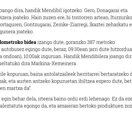
oango dira, handik Mendibil igotzeko. Gero, Donagarai eta
era joateko. Hain zuzen ere, bi tontorren artean, Iturzurik
rtaguren, Gontzugarai, Zeinke-Ziarregi, Ikaztei zeharkatu e
igunera joateko.
ilometroko bidea
izango dute, goranzko 387 metroko
autobusez egingo dute, beraz, 09:30ean jarri dute hitzordu
a ondoan), 10:00ak inguruan. Handik Mendibilera joango dira
 bueltatuko dira Markina-Xemeinera.
le kopuruan, baina antolatzaileek herritarrei bertaratzeko 
xak, eta aurten antzeko kopuruetan ibiltzea espero dute, bet
en martxa da”.
gin behar dela, irteera baino ordu erdi lehenago. Ez da ez
einaleztatuta egongo da, eta amaieran bertoko produktuen zo