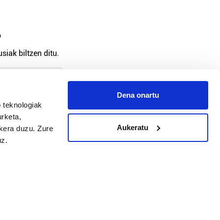
?
siak biltzen ditu.
Dena onartu
arpidetu
 teknologiak
urketa,
Aukeratu
ukera duzu. Zure
uz.
Argitalpen politika
Aniztasun politika
Pribatutasun politika
Cookieak
arako zure ekarpena