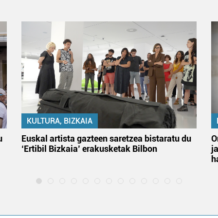
KULTURA, BIZKAIA
u
Euskal artista gazteen saretzea bistaratu du
O
‘Ertibil Bizkaia’ erakusketak Bilbon
j
h