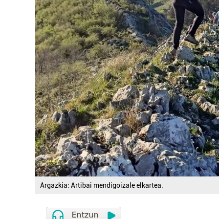
Argazkia: Artibai mendigoizale elkartea.