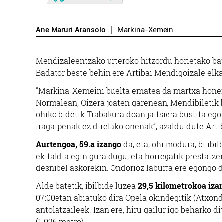
Ane Maruri Aransolo
Markina-Xemein
Mendizaleentzako urteroko hitzordu horietako ba
Badator beste behin ere Artibai Mendigoizale elk
“Markina-Xemeini buelta ematea da martxa honen 
Normalean, Oizera joaten garenean, Mendibiletik b
ohiko bidetik Trabakura doan jaitsiera bustita eg
iragarpenak ez direlako onenak”, azaldu dute Arti
Aurtengoa, 59.a izango
da, eta, ohi modura, bi ibi
ekitaldia egin gura dugu, eta horregatik prestatzen
desnibel askorekin. Ondorioz laburra ere egongo d
Alde batetik, ibilbide luzea
29,5 kilometrokoa izan
07:00etan abiatuko dira Opela okindegitik (Atxondo
antolatzaileek. Izan ere, hiru gailur igo beharko d
(1.026 metro).