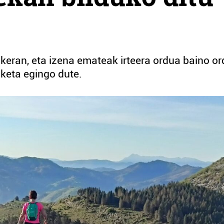
ukeran, eta izena emateak irteera ordua baino o
zketa egingo dute.