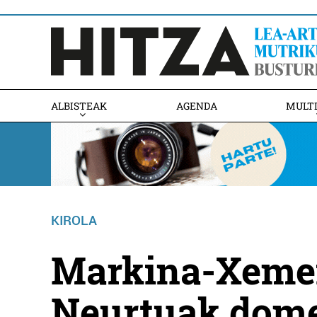
ALBISTEAK
AGENDA
MULT
KIROLA
Markina-Xemein
Neurtuak dome