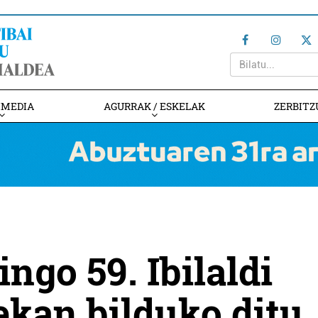
IMEDIA
AGURRAK / ESKELAK
ZERBITZ
go 59. Ibilaldi
kan bilduko ditu