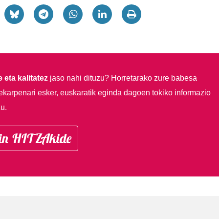
 eta kalitatez
jaso nahi dituzu?
Horretarako zure babesa
ekarpenari esker, euskaratik eginda dagoen tokiko informazio
u.
in HITZAkide