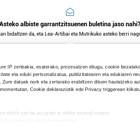
Asteko albiste garrantzitsuenen buletina jaso nahi
an bidaltzen da, eta Lea-Artibai eta Mutrikuko asteko berri nagu
n Politika
irakurri eta onartzen dut.
H
ure IP zenbakia, esaterako, prozesatzen ditugu, cookie bezalako
itate eta eduki pertsonalizatua, publizitatearen eta edukiaren ne
. Zure datuak nork eta zertarako erabiltzen dituen hautatzeko a
omentutan, Cookie deklaraziotik edo Privacy triggerean klikat
Publizitatea
ion which can be accurate to within several meters
in
cific characteristics (fingerprinting)
d and set your preferences in the
details section
.
aratik, modu librean kontatzea da gure eginkizuna. Horret