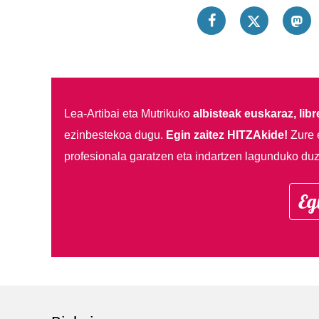
Lea-Artibai eta Mutrikuko
albisteak euskaraz, libre
ezinbestekoa dugu.
Egin zaitez HITZAkide!
Zure 
profesionala garatzen eta indartzen lagunduko duz
Eg