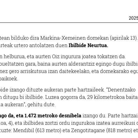
202
tean bilduko dira Markina-Xemeinen domekan (apirilak 13).
arteak urtero antolatzen duen
Ibilbide Neurtua.
helburua, eta aurten Oiz ingurura joatea tokatzen da.
ueltatzen gara, baina aurten alderantziz egingo dugu ibilbi
onez gero arriskutsua izan daitekeelako, eta domekarako egu
baikoek.
lbide izango dituzte aukeran parte hartzaileek. “Denentzako
 ditugu bi ibilbide. Luzea gogorra da, 29 kilometrokoa baita
a aukeran”, gehitu dute.
go da, eta 1.472 metroko desnibela
izango du. Parte hartza
a, 4), eta ibilbidea zortzi ordu ingurukoa izatea aurreikusi
ituzte: Mendibil (613 metro) eta Zengotitagane (818 metro) e