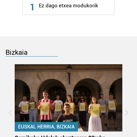
1
Ez dago etxea modukorik
Bizkaia
EUSKAL HERRIA, BIZKAIA