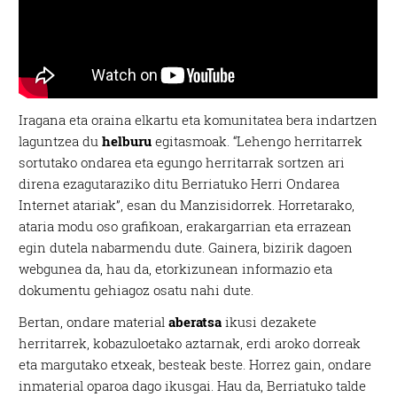
Iragana eta oraina elkartu eta komunitatea bera indartzen
laguntzea du
helburu
egitasmoak. “Lehengo herritarrek
sortutako ondarea eta egungo herritarrak sortzen ari
direna ezagutaraziko ditu Berriatuko Herri Ondarea
Internet atariak”, esan du Manzisidorrek. Horretarako,
ataria modu oso grafikoan, erakargarrian eta errazean
egin dutela nabarmendu dute. Gainera, bizirik dagoen
webgunea da, hau da, etorkizunean informazio eta
dokumentu gehiagoz osatu nahi dute.
Bertan, ondare material
aberatsa
ikusi dezakete
herritarrek, kobazuloetako aztarnak, erdi aroko dorreak
eta margutako etxeak, besteak beste. Horrez gain, ondare
inmaterial oparoa dago ikusgai. Hau da, Berriatuko talde