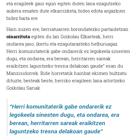
eta eragileek gaur egun egiten duten lana ezagutzeko
aukera ematen dute elkarrizketa, bideo edota argazkien
bidez baita ere.
Hain zuzen ere, berriatuarren borondatezko partaidetzan
oinarrituta
egiten du lan Goikolau Elkarteak, herri
ondarea jaso, ikertu eta ezagutarazteko helburuagaz.
Herri komunitaterik gabe ondarerik ez legokeela sinesten
dugu, eta ondarea, era berean, herritarren sareak
eraikitzen laguntzeko tresna delakoan gaude” esan du
Manzisidorrek. Bide horretatik hainbat ekimen bultzatu
dituzte, besteak beste, herriko eragileen lana aitortzeko
Goikolau Sariak.
“Herri komunitaterik gabe ondarerik ez
legokeela sinesten dugu, eta ondarea, era
berean, herritarren sareak eraikitzen
laguntzeko tresna delakoan gaude”