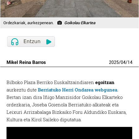
Ordezkariak, aurkezpenean.
Goikolau Elkartea
Mikel Reina Barros
2025
/
04
/
14
Bilboko Plaza Berriko Euskaltzaindiaren
egoitzan
aurkeztu dute
Berriatuko Herri Ondarea webgunea
.
Bertan izan dira Iñigo Manzisidor Goikolau Elkarteko
ordezkaria, Joseba Goienola Berriatuko alkateak eta
Leixuri Arrizabalaga Bizkaiko Foru Aldundiko Euskara,
Kultura eta Kirol Saileko diputatua.