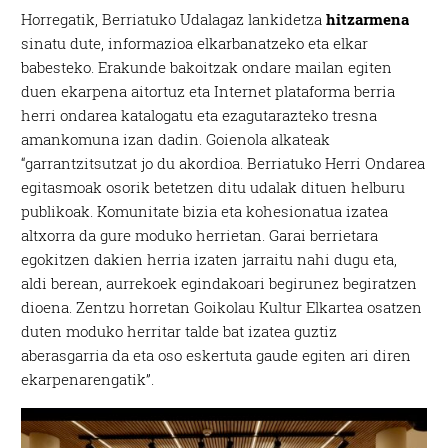
Horregatik, Berriatuko Udalagaz lankidetza
hitzarmena
sinatu dute, informazioa elkarbanatzeko eta elkar
babesteko. Erakunde bakoitzak ondare mailan egiten
duen ekarpena aitortuz eta Internet plataforma berria
herri ondarea katalogatu eta ezagutarazteko tresna
amankomuna izan dadin. Goienola alkateak
“garrantzitsutzat jo du akordioa. Berriatuko Herri Ondarea
egitasmoak osorik betetzen ditu udalak dituen helburu
publikoak. Komunitate bizia eta kohesionatua izatea
altxorra da gure moduko herrietan. Garai berrietara
egokitzen dakien herria izaten jarraitu nahi dugu eta,
aldi berean, aurrekoek egindakoari begirunez begiratzen
dioena. Zentzu horretan Goikolau Kultur Elkartea osatzen
duten moduko herritar talde bat izatea guztiz
aberasgarria da eta oso eskertuta gaude egiten ari diren
ekarpenarengatik”.