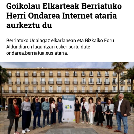
Goikolau Elkarteak Berriatuko
Herri Ondarea Internet ataria
aurkeztu du
Berriatuko Udalagaz elkarlanean eta Bizkaiko Foru
Aldundiaren laguntzari esker sortu dute
ondarea.berriatua.eus ataria.