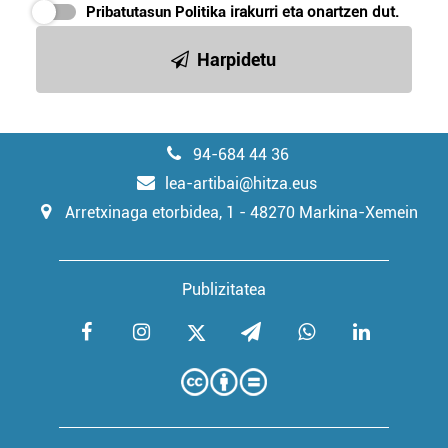
Pribatutasun Politika
irakurri eta onartzen dut.
Harpidetu
94-684 44 36
lea-artibai@hitza.eus
Arretxinaga etorbidea, 1 - 48270 Markina-Xemein
Publizitatea