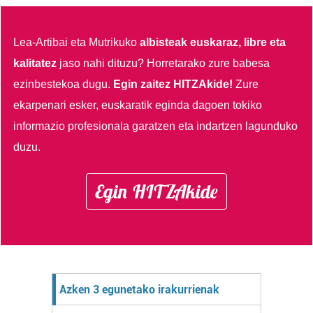
Lea-Artibai eta Mutrikuko
albisteak euskaraz, libre eta
kalitatez
jaso nahi dituzu?
Horretarako zure babesa
ezinbestekoa dugu.
Egin zaitez HITZAkide!
Zure
ekarpenari esker, euskaratik eginda dagoen tokiko
informazio profesionala garatzen eta indartzen lagunduko
duzu.
Egin HITZAkide
Azken 3 egunetako irakurrienak