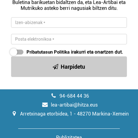
Buletina barikuetan bidaltzen da, eta Lea-Artibai eta
Mutrikuko asteko berri nagusiak biltzen ditu.
Pribatutasun Politika
irakurri eta onartzen dut.
Harpidetu
94-684 44 36
lea-artibai@hitza.eus
Arretxinaga etorbidea, 1 - 48270 Markina-Xemein
Publizitatea