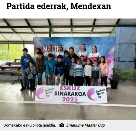
Partida ederrak, Mendexan
Domekako esku pilota jaialdia.
Emakume Master Cup.