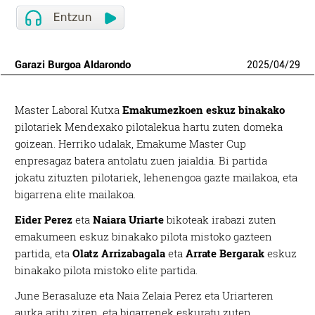
Garazi Burgoa Aldarondo
2025
/
04
/
29
Master Laboral Kutxa
Emakumezkoen eskuz binakako
pilotariek Mendexako pilotalekua hartu zuten domeka
goizean. Herriko udalak, Emakume Master Cup
enpresagaz batera antolatu zuen jaialdia. Bi partida
jokatu zituzten pilotariek, lehenengoa gazte mailakoa, eta
bigarrena elite mailakoa.
Eider Perez
eta
Naiara Uriarte
bikoteak irabazi zuten
emakumeen eskuz binakako pilota mistoko gazteen
partida, eta
Olatz Arrizabagala
eta
Arrate Bergarak
eskuz
binakako pilota mistoko elite partida.
June Berasaluze eta Naia Zelaia Perez eta Uriarteren
aurka aritu ziren, eta bigarrenek eskuratu zuten