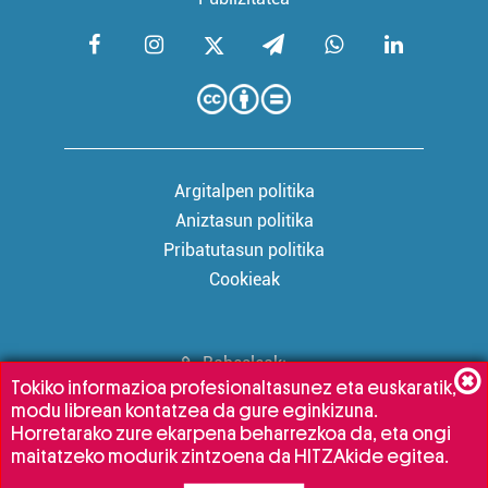
Argitalpen politika
Aniztasun politika
Pribatutasun politika
Cookieak
Babesleak:
Tokiko informazioa profesionaltasunez eta euskaratik,
modu librean kontatzea da gure eginkizuna.
Horretarako zure ekarpena beharrezkoa da, eta ongi
maitatzeko modurik zintzoena da HITZAkide egitea.