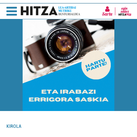
Sartu
KIROLA