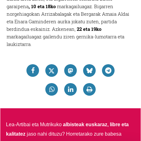
garaipena
, 10 eta 18ko
markagailuagaz. Bigarren
norgehiagokan Arrizabalagak eta Bergarak Amaia Aldai
eta Enara Gaminderen aurka jokatu zuten, partida
berdindua eskainiz. Azkenean,
22 eta 19ko
markagailuagaz gailendu ziren gernika-lumotarra eta
laukiztarra.
Lea-Artibai eta Mutrikuko
albisteak euskaraz, libre eta
kalitatez
jaso nahi dituzu?
Horretarako zure babesa