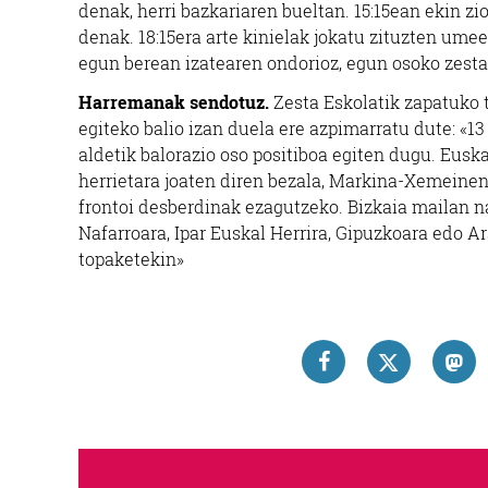
denak, herri bazkariaren bueltan. 15:15ean ekin zio
denak. 18:15era arte kinielak jokatu zituzten umeek
egun berean izatearen ondorioz, egun osoko zes
Harremanak sendotuz.
Zesta Eskolatik zapatuko 
egiteko balio izan duela ere azpimarratu dute: «1
aldetik balorazio oso positiboa egiten dugu. Eusk
herrietara joaten diren bezala, Markina-Xemeinen
frontoi desberdinak ezagutzeko. Bizkaia mailan 
Nafarroara, Ipar Euskal Herrira, Gipuzkoara edo A
topaketekin»