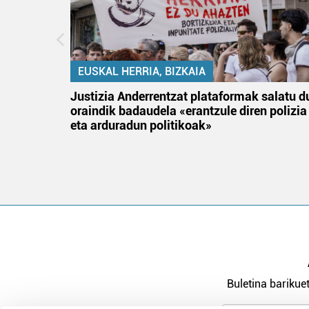
EUSKAL HERRIA, BIZKAIA
an
Justizia Anderrentzat plataformak salatu d
oraindik badaudela «erantzule diren polizia
eta arduradun politikoak»
Buletina barikuet