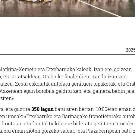
202
Markina-Xemein eta Etxebarriako kaleak. Izan ere, goizean,
, eta arratsaldean, Grabniko finalerdien txanda izan zen.
atzea. Zesta eskolatik antolatu genituen topaketak, eta Gr
Azkenean egun borobila gelditu zen, eta, gainera, behin jaia
ziren».
a, eta guztira
350 lagun
batu ziren bertan. 10:00etan eman 
zten umeak: «Etxebarriko eta Barinagako fronotietarako auto
frontoian eta frontoi txikira ere bideratu genituen umeak».
aiera eman zioten goizeko saioari, eta Plazaberripean batu 