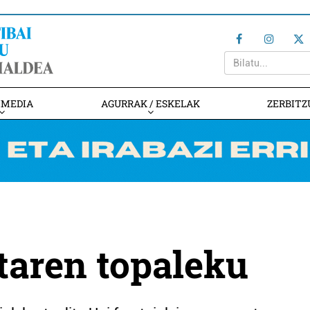
IMEDIA
AGURRAK / ESKELAK
ZERBITZ
taren topaleku