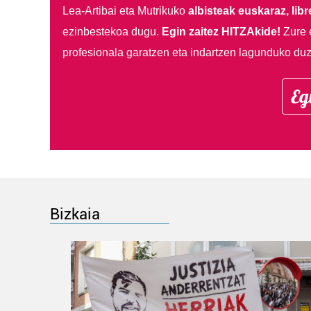
Lea-Artibai eta Mutrikuko
albisteak euskaraz, libre
ezinbestekoa dugu.
Egin zaitez HITZAkide!
Zure 
profesionala garatzen eta indartzen lagunduko duz
Eg
Bizkaia