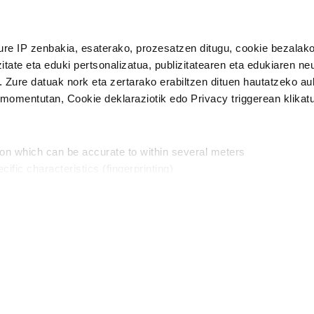
n Politika
irakurri eta onartzen dut.
ure IP zenbakia, esaterako, prozesatzen ditugu, cookie bezalako
H
itate eta eduki pertsonalizatua, publizitatearen eta edukiaren ne
. Zure datuak nork eta zertarako erabiltzen dituen hautatzeko a
omentutan, Cookie deklaraziotik edo Privacy triggerean klikat
Publizitatea
ion which can be accurate to within several meters
in
cific characteristics (fingerprinting)
d and set your preferences in the
details section
.
aratik, modu librean kontatzea da gure eginkizuna. Horret
intzoena da HITZAkide egitea.
n ditugu, zure IP zenbakia, besteak beste, teknologia erabiliz,
Babesleak:
, iragarkiak eta edukia neurtzeko, jendeari buruzko informazioa b
abiltzen dituen hauta dezakezu.
interes komertzial legitimoetan babesten dira. Ikusi gure bazki
ta horren aurka nola egin dezakezun ikusteko.