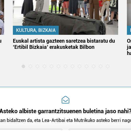
KULTURA, BIZKAIA
u
Euskal artista gazteen saretzea bistaratu du
O
‘Ertibil Bizkaia’ erakusketak Bilbon
j
h
Asteko albiste garrantzitsuenen buletina jaso nahi
an bidaltzen da, eta Lea-Artibai eta Mutrikuko asteko berri nagu