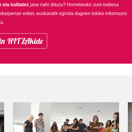
 eta kalitatez
jaso nahi dituzu?
Horretarako zure babesa
ekarpenari esker, euskaratik eginda dagoen tokiko informazio
u.
in HITZAkide