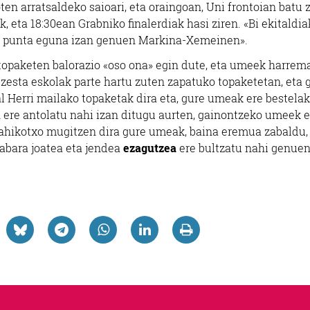
ten arratsaldeko saioari, eta oraingoan, Uni frontoian batu 
, eta 18:30ean Grabniko finalerdiak hasi ziren. «Bi ekitaldia
ta punta eguna izan genuen Markina-Xemeinen».
topaketen balorazio «oso ona» egin dute, eta umeek harre
3 zesta eskolak parte hartu zuten zapatuko topaketetan, eta 
al Herri mailako topaketak dira eta, gure umeak ere bestela
 ere antolatu nahi izan ditugu aurten, gainontzeko umeek e
nahikotxo mugitzen dira gure umeak, baina eremua zabaldu,
rabara joatea eta jendea
ezagutzea
ere bultzatu nahi genue