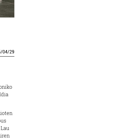
5
/
04
/
29
abniko
ldia
zioten
bus
 Lau
ziren