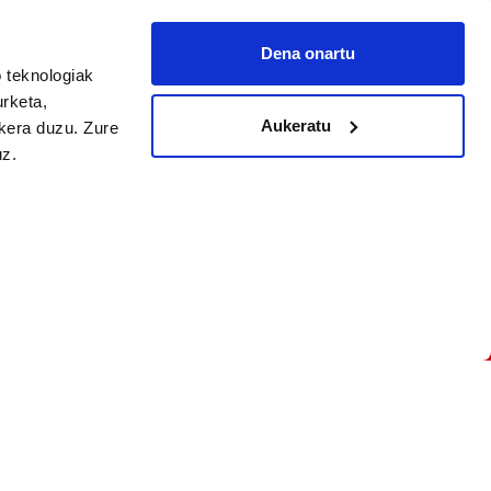
Dena onartu
 teknologiak
arpidetu
urketa,
Aukeratu
ukera duzu. Zure
uz.
Argitalpen politika
Aniztasun politika
Pribatutasun politika
Cookieak
arako zure ekarpena
 cookieak
iltzeko eta
deen zerrenda,