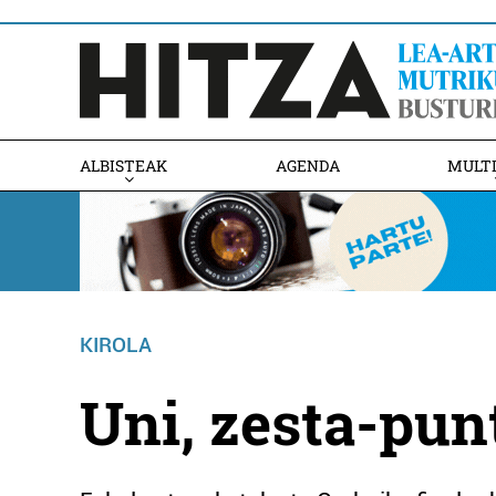
ALBISTEAK
AGENDA
MULT
KIROLA
Uni, zesta-pun