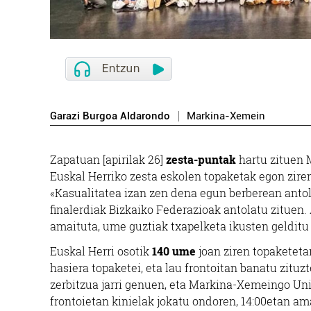
Garazi Burgoa Aldarondo
Markina-Xemein
Zapatuan [apirilak 26]
zesta-puntak
hartu zituen 
Euskal Herriko zesta eskolen topaketak egon ziren
«Kasualitatea izan zen dena egun berberean antol
finalerdiak Bizkaiko Federazioak antolatu zituen. 
amaituta, ume guztiak txapelketa ikusten gelditu 
Euskal Herri osotik
140 ume
joan ziren topaketetar
hasiera topaketei, eta lau frontoitan banatu zitu
zerbitzua jarri genuen, eta Markina-Xemeingo Uni 
frontoietan kinielak jokatu ondoren, 14:00etan am