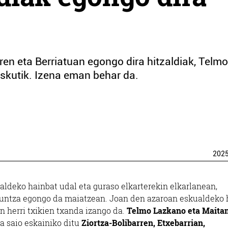
rren eta Berriatuan egongo dira hitzaldiak, Telmo
kutik. Izena eman behar da.
202
ldeko hainbat udal eta guraso elkarterekin elkarlanean,
untza egongo da maiatzean. Joan den azaroan eskualdeko h
n herri txikien txanda izango da.
Telmo Lazkano eta Maita
na saio eskainiko ditu
Ziortza-Bolibarren, Etxebarrian,