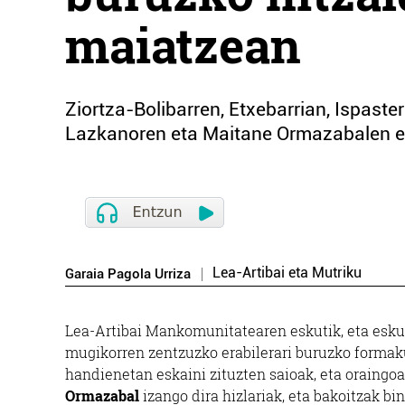
maiatzean
Ziortza-Bolibarren, Etxebarrian, Ispaste
Lazkanoren eta Maitane Ormazabalen es
Lea-Artibai eta Mutriku
Garaia Pagola Urriza
Lea-Artibai Mankomunitatearen eskutik, eta eskua
mugikorren zentzuzko erabilerari buruzko formak
handienetan eskaini zituzten saioak, eta oraingoa
Ormazabal
izango dira hizlariak, eta bakoitzak bi