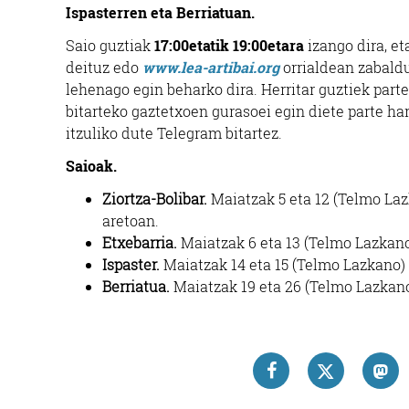
Ispasterren eta Berriatuan.
Saio guztiak
17:00etatik 19:00etara
izango dira, et
deituz edo
www.lea-artibai.org
orrialdean zabald
lehenago egin beharko dira. Herritar guztiek parte
bitarteko gaztetxoen gurasoei egin diete parte h
itzuliko dute Telegram bitartez.
Saioak.
Ziortza-Bolibar.
Maiatzak 5 eta 12 (Telmo Laz
aretoan.
Etxebarria.
Maiatzak 6 eta 13 (Telmo Lazkano
Ispaster.
Maiatzak 14 eta 15 (Telmo Lazkano) 
Berriatua.
Maiatzak 19 eta 26 (Telmo Lazkano