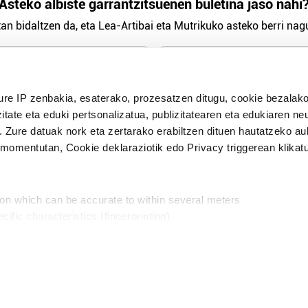
Asteko albiste garrantzitsuenen buletina jaso nahi
an bidaltzen da, eta Lea-Artibai eta Mutrikuko asteko berri nagu
n Politika
irakurri eta onartzen dut.
ure IP zenbakia, esaterako, prozesatzen ditugu, cookie bezalako
H
itate eta eduki pertsonalizatua, publizitatearen eta edukiaren ne
. Zure datuak nork eta zertarako erabiltzen dituen hautatzeko a
omentutan, Cookie deklaraziotik edo Privacy triggerean klikat
Publizitatea
ion which can be accurate to within several meters
in
cific characteristics (fingerprinting)
d and set your preferences in the
details section
.
aratik, modu librean kontatzea da gure eginkizuna. Horret
intzoena da HITZAkide egitea.
n ditugu, zure IP zenbakia, besteak beste, teknologia erabiliz,
Babesleak:
, iragarkiak eta edukia neurtzeko, jendeari buruzko informazioa b
abiltzen dituen hauta dezakezu.