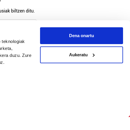
?
siak biltzen ditu.
Dena onartu
 teknologiak
arpidetu
urketa,
Aukeratu
ukera duzu. Zure
uz.
Argitalpen politika
Aniztasun politika
Pribatutasun politika
Cookieak
arako zure ekarpena
 cookieak
iltzeko eta