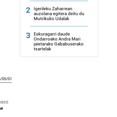
2
Igerileku Zaharrean
auzolana egitera deitu du
Mutrikuko Udalak
3
Eskuragarri daude
Ondarroako Andra Mari
jaietarako Gababuserako
txartelak
5
/
05
/
01
erri
ne