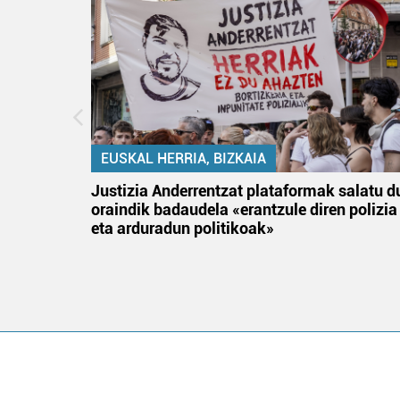
EUSKAL HERRIA, BIZKAIA
an
Justizia Anderrentzat plataformak salatu d
oraindik badaudela «erantzule diren polizia
eta arduradun politikoak»