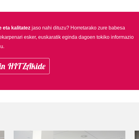
 eta kalitatez
jaso nahi dituzu?
Horretarako zure babesa
ekarpenari esker, euskaratik eginda dagoen tokiko informazio
u.
in HITZAkide