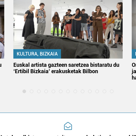
KULTURA, BIZKAIA
u
Euskal artista gazteen saretzea bistaratu du
O
‘Ertibil Bizkaia’ erakusketak Bilbon
j
h