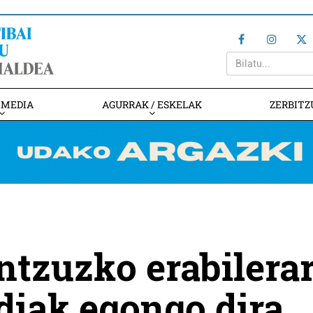
IMEDIA
AGURRAK / ESKELAK
ZERBITZ
tzuzko erabilerar
diak egongo dira