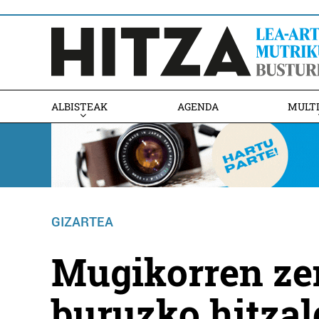
ALBISTEAK
AGENDA
MULT
GIZARTEA
Mugikorren zen
buruzko hitzal