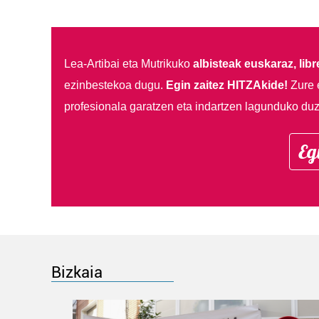
Lea-Artibai eta Mutrikuko
albisteak euskaraz, libre
ezinbestekoa dugu.
Egin zaitez HITZAkide!
Zure 
profesionala garatzen eta indartzen lagunduko duz
Eg
Bizkaia