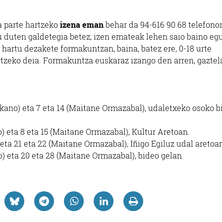
a parte hartzeko
izena eman
behar da 94-616 90 68 telefono
u duten galdetegia betez; izen emateak lehen saio baino eg
 hartu dezakete formakuntzan, baina, batez ere, 0-18 urte
artzeko deia. Formakuntza euskaraz izango den arren, gaztel
kano) eta 7 eta 14 (Maitane Ormazabal), udaletxeko osoko b
) eta 8 eta 15 (Maitane Ormazabal), Kultur Aretoan.
eta 21 eta 22 (Maitane Ormazabal), Iñigo Egiluz udal aretoa
) eta 20 eta 28 (Maitane Ormazabal), bideo gelan.