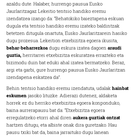
azaldu dute. Halaber, hurrengo pausua Eusko
Jaurlaritzagaz Lekeitio tentsio handiko eremu
izendatzea izango da: “Behatokiko baieztapena eskuan
dugula eta tentsio handiko eremu izateko baldintzak
betetzen ditugula onartuta, Eusko Jaurlaritzarein hasiko
dugu prozesua. Lekeition etxebizitza egoera ikusita,
behar-beharrezkoa
dugu eskura izatea dagoen
araudi
guztia,
herritarrei etxebizitza eskuratzea errazteko eta
bizimodu duin bat eduki ahal izatea bermatzeko. Beraz,
argi eta garbi, gure hurrengo pausua Eusko Jaurlaritzan
izendapena eskatzea da”.
Behin tentsio handiko eremu izendatuta, udalak
hainbat
eskumen
jasoko lituzke. Adierazi dutenez, aldaketa
horrek ez du herriko etxebizitza egoera konponduko,
baina aurrerapausu bat da: “Etxebizitza egoera
erregulatzeko etorri ahal diren
aukera guztiak ontzat
hartzen ditugu, eta albiste onak dira guretzako. Hau
pausu txiki bat da, baina jarraituko dugu lanean