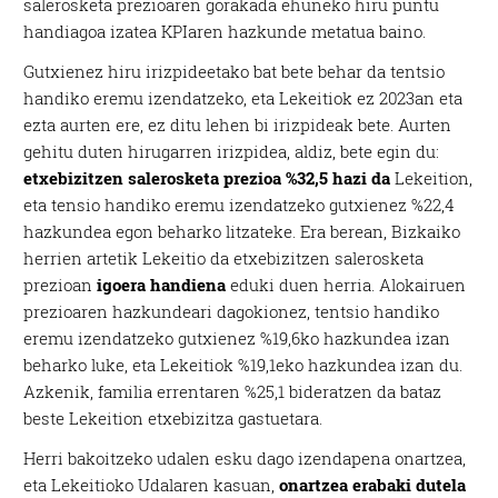
salerosketa prezioaren gorakada ehuneko hiru puntu
handiagoa izatea KPIaren hazkunde metatua baino.
Gutxienez hiru irizpideetako bat bete behar da tentsio
handiko eremu izendatzeko, eta Lekeitiok ez 2023an eta
ezta aurten ere, ez ditu lehen bi irizpideak bete. Aurten
gehitu duten hirugarren irizpidea, aldiz, bete egin du:
etxebizitzen salerosketa prezioa
%32,5 hazi da
Lekeition,
eta tensio handiko eremu izendatzeko gutxienez %22,4
hazkundea egon beharko litzateke. Era berean, Bizkaiko
herrien artetik Lekeitio da etxebizitzen salerosketa
prezioan
igoera handiena
eduki duen herria. Alokairuen
prezioaren hazkundeari dagokionez, tentsio handiko
eremu izendatzeko gutxienez %19,6ko hazkundea izan
beharko luke, eta Lekeitiok %19,1eko hazkundea izan du.
Azkenik, familia errentaren %25,1 bideratzen da bataz
beste Lekeition etxebizitza gastuetara.
Herri bakoitzeko udalen esku dago izendapena onartzea,
eta Lekeitioko Udalaren kasuan,
onartzea erabaki dutela