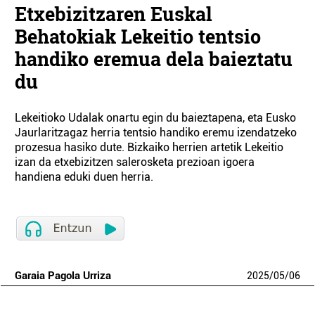
Etxebizitzaren Euskal
Behatokiak Lekeitio tentsio
handiko eremua dela baieztatu
du
Lekeitioko Udalak onartu egin du baieztapena, eta Eusko
Jaurlaritzagaz herria tentsio handiko eremu izendatzeko
prozesua hasiko dute. Bizkaiko herrien artetik Lekeitio
izan da etxebizitzen salerosketa prezioan igoera
handiena eduki duen herria.
Garaia Pagola Urriza
2025
/
05
/
06