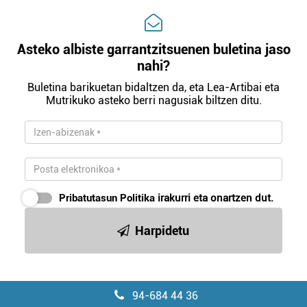
Asteko albiste garrantzitsuenen buletina jaso
nahi?
Buletina barikuetan bidaltzen da, eta Lea-Artibai eta
Mutrikuko asteko berri nagusiak biltzen ditu.
Pribatutasun Politika
irakurri eta onartzen dut.
Harpidetu
94-684 44 36