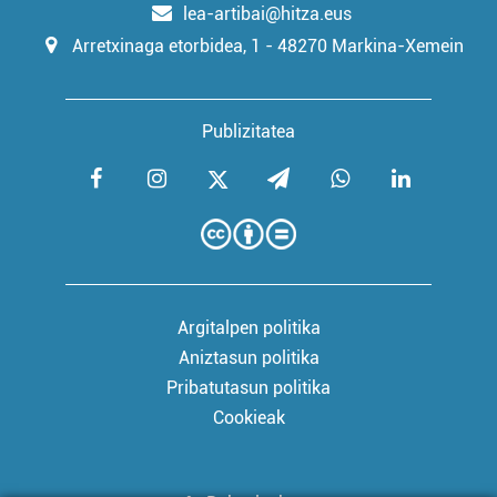
lea-artibai@hitza.eus
Arretxinaga etorbidea, 1 - 48270 Markina-Xemein
Publizitatea
Argitalpen politika
Aniztasun politika
Pribatutasun politika
Cookieak