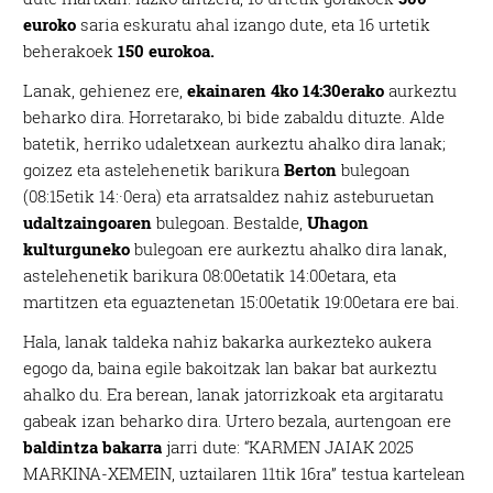
euroko
saria eskuratu ahal izango dute, eta 16 urtetik
beherakoek
150 eurokoa.
Lanak, gehienez ere,
ekainaren 4ko 14:30erako
aurkeztu
beharko dira. Horretarako, bi bide zabaldu dituzte. Alde
batetik, herriko udaletxean aurkeztu ahalko dira lanak;
goizez eta astelehenetik barikura
Berton
bulegoan
(08:15etik 14:·0era) eta arratsaldez nahiz asteburuetan
udaltzaingoaren
bulegoan. Bestalde,
Uhagon
kulturguneko
bulegoan ere aurkeztu ahalko dira lanak,
astelehenetik barikura 08:00etatik 14:00etara, eta
martitzen eta eguaztenetan 15:00etatik 19:00etara ere bai.
Hala, lanak taldeka nahiz bakarka aurkezteko aukera
egogo da, baina egile bakoitzak lan bakar bat aurkeztu
ahalko du. Era berean, lanak jatorrizkoak eta argitaratu
gabeak izan beharko dira. Urtero bezala, aurtengoan ere
baldintza bakarra
jarri dute: “KARMEN JAIAK 2025
MARKINA-XEMEIN, uztailaren 11tik 16ra” testua kartelean