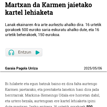
Martxan da Karmen jaietako
kartel lehiaketa
Lanak ekainaren 4ra arte aurkeztu ahalko dira. 16 urtetik
gorakoek 500 euroko saria eskuratu ahalko dute, eta 16
urtetik beherakoek, 150 eurokoa.
Garaia Pagola Urriza
2025
/
05
/
06
Bi hilabete eta egun batzuk baino ez dira falta aurtengo
Karmen jaietarako, eta prestaketa lanekin hasi dira jada
herritarrak. Markina-Xemeingo Udala ere horretan dabil,
eta urtero bezala, aurtengoan ere kartel lehiaketa ipini
dute martxan. Iazko antzera, 16 urtetik gorakoek
500