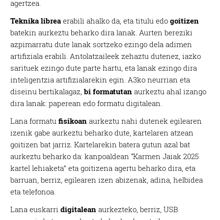
agertzea.
Teknika librea
erabili ahalko da, eta titulu edo
goitizen
batekin aurkeztu beharko dira lanak. Aurten bereziki
azpimarratu dute lanak sortzeko ezingo dela adimen
artifiziala erabili. Antolatzaileek zehaztu dutenez, iazko
sarituek ezingo dute parte hartu, eta lanak ezingo dira
inteligentzia artifizialarekin egin. A3ko neurrian eta
diseinu bertikalagaz,
bi formatutan
aurkeztu ahal izango
dira lanak: paperean edo formatu digitalean.
Lana formatu
fisikoan
aurkeztu nahi dutenek egilearen
izenik gabe aurkeztu beharko dute, kartelaren atzean
goitizen bat jarriz. Kartelarekin batera gutun azal bat
aurkeztu beharko da: kanpoaldean “Karmen Jaiak 2025
kartel lehiaketa” eta goitizena agertu beharko dira, eta
barruan, berriz, egilearen izen abizenak, adina, helbidea
eta telefonoa.
Lana euskarri
digitalean
aurkezteko, berriz, USB