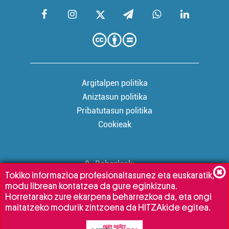
Argitalpen politika
Aniztasun politika
Pribatutasun politika
Cookieak
Babesleak:
Tokiko informazioa profesionaltasunez eta euskaratik,
modu librean kontatzea da gure eginkizuna.
Horretarako zure ekarpena beharrezkoa da, eta ongi
maitatzeko modurik zintzoena da HITZAkide egitea.