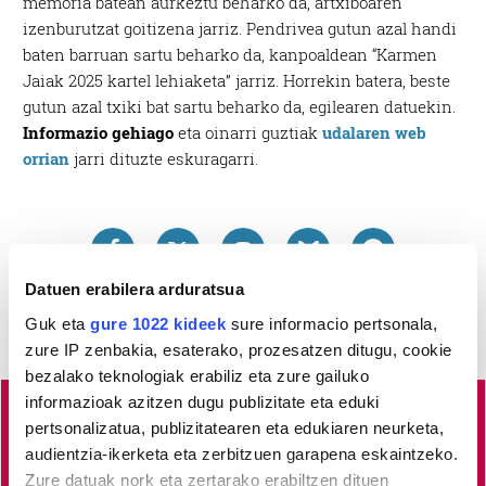
memoria batean aurkeztu beharko da, artxiboaren
izenburutzat goitizena jarriz. Pendrivea gutun azal handi
baten barruan sartu beharko da, kanpoaldean “Karmen
Jaiak 2025 kartel lehiaketa” jarriz. Horrekin batera, beste
gutun azal txiki bat sartu beharko da, egilearen datuekin.
Informazio gehiago
eta oinarri guztiak
udalaren web
orrian
jarri dituzte eskuragarri.
Datuen erabilera arduratsua
Guk eta
gure 1022 kideek
sure informacio pertsonala,
zure IP zenbakia, esaterako, prozesatzen ditugu, cookie
bezalako teknologiak erabiliz eta zure gailuko
informazioak azitzen dugu publizitate eta eduki
pertsonalizatua, publizitatearen eta edukiaren neurketa,
Lea-Artibai eta Mutrikuko
albisteak euskaraz, libre eta
audientzia-ikerketa eta zerbitzuen garapena eskaintzeko.
kalitatez
jaso nahi dituzu?
Horretarako zure babesa
Zure datuak nork eta zertarako erabiltzen dituen