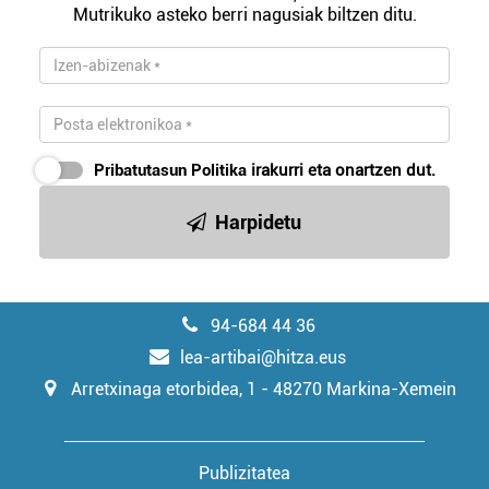
Mutrikuko asteko berri nagusiak biltzen ditu.
Pribatutasun Politika
irakurri eta onartzen dut.
Harpidetu
94-684 44 36
lea-artibai@hitza.eus
Arretxinaga etorbidea, 1 - 48270 Markina-Xemein
Publizitatea