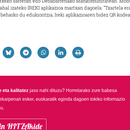
letxeko sarreran edo Debabarrenako Mankomunitatean. Mod
 ahal izateko IREKI aplikazioa martxan dagoela: “Txartela era
 beharko du edukiontzia, Ireki aplikazioaren bidez QR kode
 eta kalitatez
jaso nahi dituzu?
Horretarako zure babesa
ekarpenari esker, euskaratik eginda dagoen tokiko informazio
u.
in HITZAkide