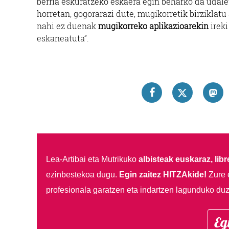
berria eskuratzeko eskaera egin beharko da uda
horretan, gogorarazi dute, mugikorretik birziklatu
nahi ez duenak
mugikorreko aplikazioarekin
ireki
eskaneatuta”.
Lea-Artibai eta Mutrikuko
albisteak euskaraz, libre
ezinbestekoa dugu.
Egin zaitez HITZAkide!
Zure 
profesionala garatzen eta indartzen lagunduko duz
Eg