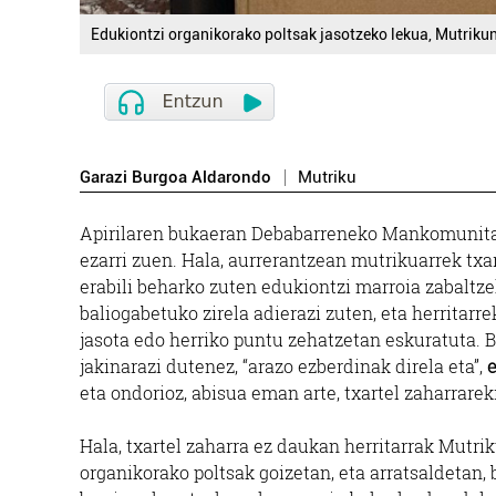
Edukiontzi organikorako poltsak jasotzeko lekua, Mutriku
Garazi Burgoa Aldarondo
Mutriku
Apirilaren bukaeran Debabarreneko Mankomunitat
ezarri zuen. Hala, aurrerantzean mutrikuarrek txa
erabili beharko zuten edukiontzi marroia zabaltze
baliogabetuko zirela adierazi zuten, eta herritarr
jasota edo herriko puntu zehatzetan eskuratuta
jakinarazi dutenez, “arazo ezberdinak direla eta”,
e
eta ondorioz, abisua eman arte, txartel zaharrarek
Hala, txartel zaharra ez daukan herritarrak Mutri
organikorako poltsak goizetan, eta arratsaldetan, b