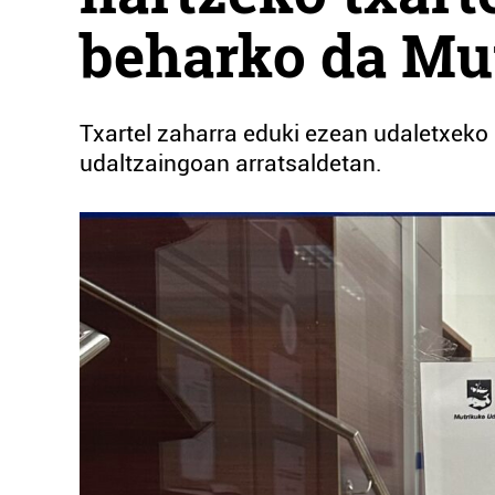
beharko da Mu
Txartel zaharra eduki ezean udaletxeko 
udaltzaingoan arratsaldetan.