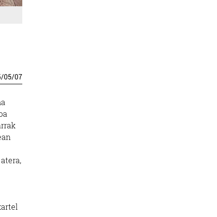
5
/
05
/
07
ma
oa
arrak
ean
 atera,
xartel