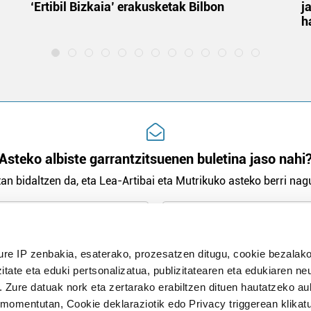
‘Ertibil Bizkaia’ erakusketak Bilbon
j
h
Asteko albiste garrantzitsuenen buletina jaso nahi
an bidaltzen da, eta Lea-Artibai eta Mutrikuko asteko berri nagu
n Politika
irakurri eta onartzen dut.
H
ure IP zenbakia, esaterako, prozesatzen ditugu, cookie bezalako
itate eta eduki pertsonalizatua, publizitatearen eta edukiaren ne
. Zure datuak nork eta zertarako erabiltzen dituen hautatzeko a
omentutan, Cookie deklaraziotik edo Privacy triggerean klikat