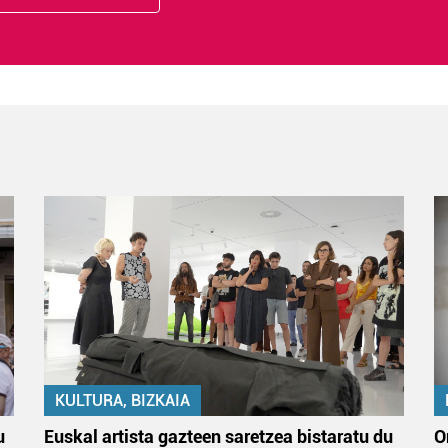
KULTURA, BIZKAIA
u
Euskal artista gazteen saretzea bistaratu du
O