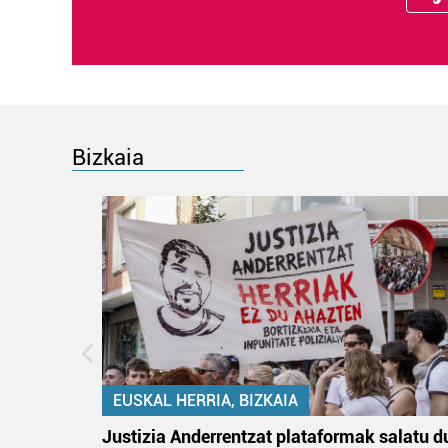
Bizkaia
EUSKAL HERRIA, BIZKAIA
an
Justizia Anderrentzat plataformak salatu d