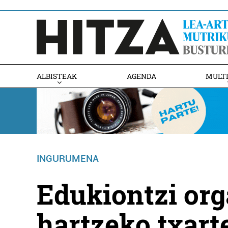
ALBISTEAK
AGENDA
MULT
INGURUMENA
Edukiontzi org
hartzeko txarte