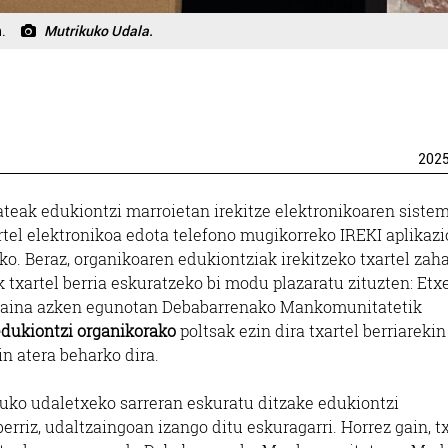
n.
Mutrikuko Udala.
202
eak edukiontzi marroietan irekitze elektronikoaren siste
rtel elektronikoa edota telefono mugikorreko IREKI aplikazi
ko. Beraz, organikoaren edukiontziak irekitzeko txartel zah
ek txartel berria eskuratzeko bi modu plazaratu zituzten: Etx
. Baina azken egunotan Debabarrenako Mankomunitatetik
dukiontzi organikorako
poltsak ezin dira txartel berriarekin
in atera beharko dira.
kuko udaletxeko sarreran eskuratu ditzake edukiontzi
erriz, udaltzaingoan izango ditu eskuragarri. Horrez gain, t