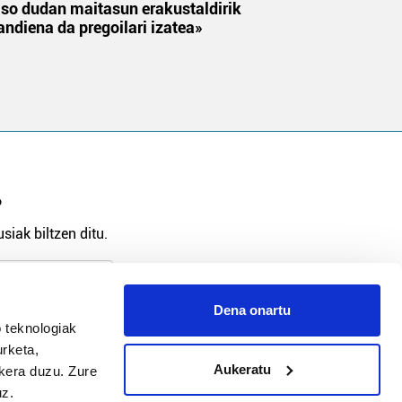
aso dudan maitasun erakustaldirik
andiena da pregoilari izatea»
?
siak biltzen ditu.
Dena onartu
arpidetu
 teknologiak
urketa,
Aukeratu
ukera duzu. Zure
uz.