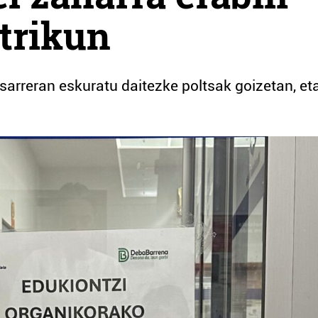
trikun
sarreran eskuratu daitezke poltsak goizetan, et