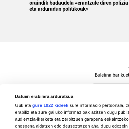
oraindik badaudela «erantzule diren polizia
eta arduradun politikoak»
Buletina barikuet
Datuen erabilera arduratsua
Pribatutasu
Guk eta
gure 1022 kideek
sure informacio pertsonala, z
erabiliz eta zure gailuko informazioak azitzen dugu publiz
audientzia-ikerketa eta zerbitzuen garapena eskaintzeko
onespena aldatzen edo deuseztatzen ahal duzu edozein m