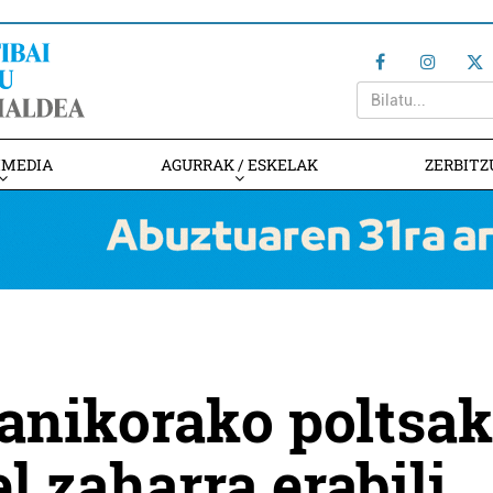
IMEDIA
AGURRAK / ESKELAK
ZERBITZ
anikorako poltsak
l zaharra erabili