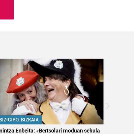
BIZIGIRO, BIZKAIA
BIZIGIR
nintza Enbeita: «Bertsolari moduan sekula
Ezinbest