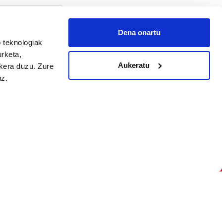
Dena onartu
 teknologiak
arpidetu
urketa,
Aukeratu
ukera duzu. Zure
uz.
Argitalpen politika
Aniztasun politika
Pribatutasun politika
Cookieak
arako zure ekarpena
 cookieak
iltzeko eta
deen zerrenda,