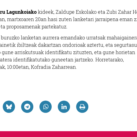
ru Lagunkoiako
kideek, Zaldupe Eskolako eta Zubi Zahar H
tan, martxoaren 20an hasi zuten lanketari jarraipena eman z
eta proposamenak partekatuz.
buruzko lanketan aurrera emandako urratsak mahaigainer
 gainetik ibiltzeak dakartzan ondorioak aztertu, eta segurtas
 gune arriskutsuak identifikatu zituzten, eta gune horietan
atera identifikatutako guneetan jartzeko. Horretarako,
ak, 10:00etan, Kofradia Zaharrean.