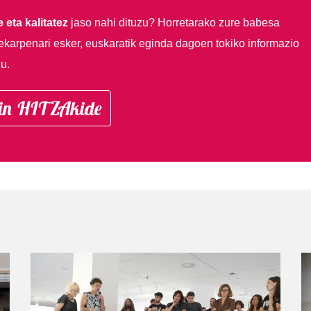
 eta kalitatez
jaso nahi dituzu?
Horretarako zure babesa
ekarpenari esker, euskaratik eginda dagoen tokiko informazio
u.
in HITZAkide