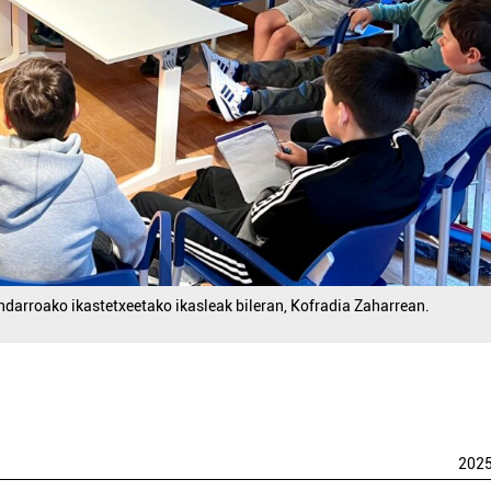
ndarroako ikastetxeetako ikasleak bileran, Kofradia Zaharrean.
202