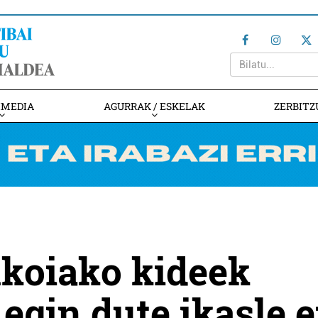
IMEDIA
AGURRAK / ESKELAK
ZERBITZ
koiako kideek
 egin dute ikasle e