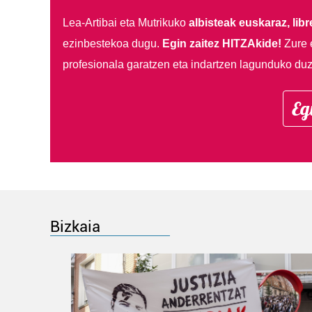
Lea-Artibai eta Mutrikuko
albisteak euskaraz, libre
ezinbestekoa dugu.
Egin zaitez HITZAkide!
Zure 
profesionala garatzen eta indartzen lagunduko duz
Eg
Bizkaia