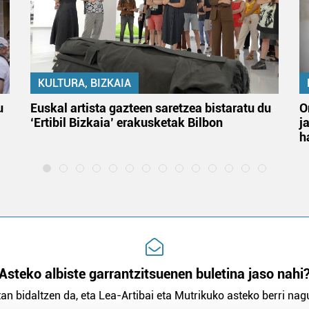
KULTURA, BIZKAIA
u
Euskal artista gazteen saretzea bistaratu du
O
‘Ertibil Bizkaia’ erakusketak Bilbon
j
h
Asteko albiste garrantzitsuenen buletina jaso nahi
an bidaltzen da, eta Lea-Artibai eta Mutrikuko asteko berri nagu