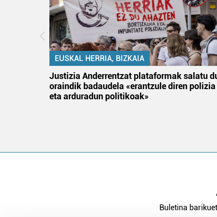
EUSKAL HERRIA, BIZKAIA
tik
Justizia Anderrentzat plataformak salatu d
 gizon
oraindik badaudela «erantzule diren polizia
eta arduradun politikoak»
Buletina barikuet