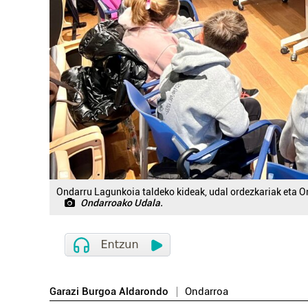
Ondarru Lagunkoia taldeko kideak, udal ordezkariak eta O
Ondarroako Udala.
Garazi Burgoa Aldarondo
Ondarroa