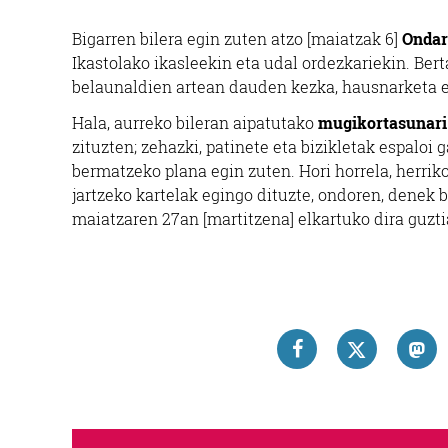
Bigarren bilera egin zuten atzo [maiatzak 6]
Ondar
Ikastolako ikasleekin eta udal ordezkariekin. Ber
belaunaldien artean dauden kezka, hausnarketa 
Hala, aurreko bileran aipatutako
mugikortasunari
zituzten; zehazki, patinete eta bizikletak espaloi
bermatzeko plana egin zuten. Hori horrela, herriko
jartzeko kartelak egingo dituzte, ondoren, denek b
maiatzaren 27an [martitzena] elkartuko dira guzti