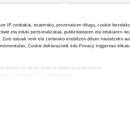
n Politika
irakurri eta onartzen dut.
ure IP zenbakia, esaterako, prozesatzen ditugu, cookie bezalako
H
itate eta eduki pertsonalizatua, publizitatearen eta edukiaren ne
. Zure datuak nork eta zertarako erabiltzen dituen hautatzeko a
omentutan, Cookie deklaraziotik edo Privacy triggerean klikat
Publizitatea
ion which can be accurate to within several meters
in
cific characteristics (fingerprinting)
d and set your preferences in the
details section
.
aratik, modu librean kontatzea da gure eginkizuna. Horret
intzoena da HITZAkide egitea.
n ditugu, zure IP zenbakia, besteak beste, teknologia erabiliz,
Babesleak:
, iragarkiak eta edukia neurtzeko, jendeari buruzko informazioa b
abiltzen dituen hauta dezakezu.
interes komertzial legitimoetan babesten dira. Ikusi gure bazki