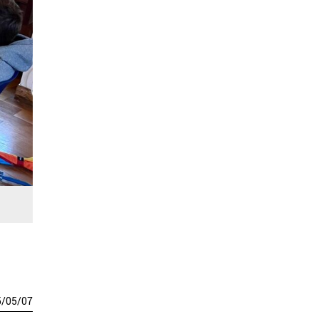
5
/
05
/
07