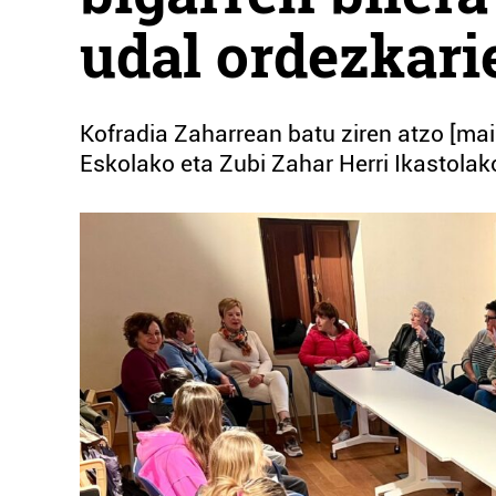
udal ordezkari
Kofradia Zaharrean batu ziren atzo [ma
Eskolako eta Zubi Zahar Herri Ikastolak