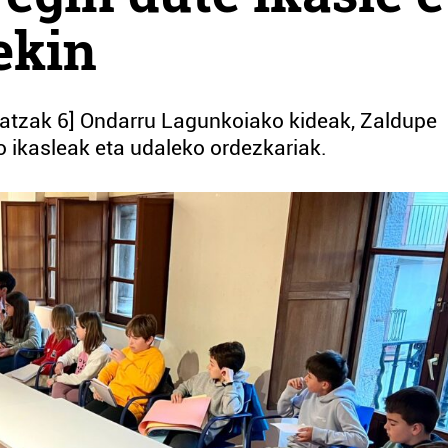
ekin
iatzak 6] Ondarru Lagunkoiako kideak, Zaldupe
o ikasleak eta udaleko ordezkariak.