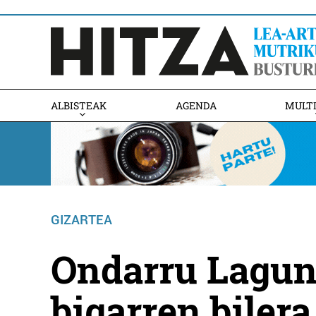
ALBISTEAK
AGENDA
MULT
GIZARTEA
Ondarru Lagun
bigarren bilera