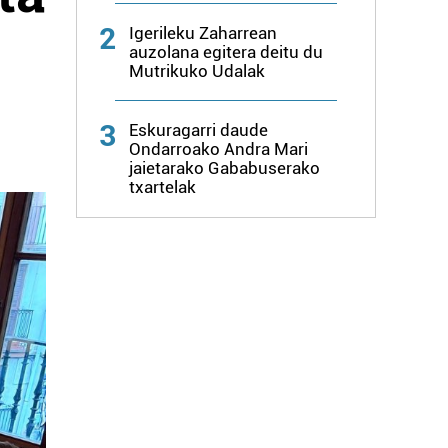
2
Igerileku Zaharrean
auzolana egitera deitu du
Mutrikuko Udalak
3
Eskuragarri daude
Ondarroako Andra Mari
jaietarako Gababuserako
txartelak