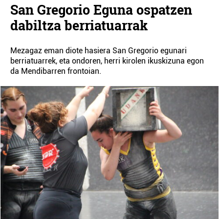
San Gregorio Eguna ospatzen
dabiltza berriatuarrak
Mezagaz eman diote hasiera San Gregorio egunari
berriatuarrek, eta ondoren, herri kirolen ikuskizuna egon
da Mendibarren frontoian.