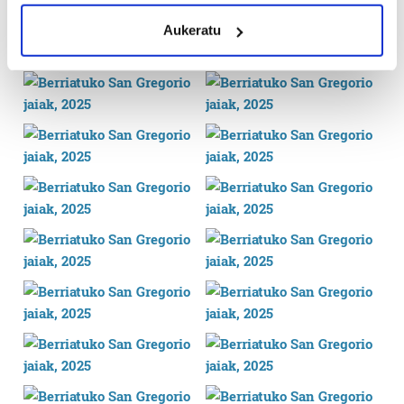
meters
Aukeratu
Identify your device by actively scanning it for
specific characteristics (fingerprinting)
Find out more about how your personal data is processed
and set your preferences in the
details section
.
Guk eta gure bazkideek zure datu pertsonalak
prozesatzen ditugu, zure IP zenbakia, besteak beste,
teknologia erabiliz, cookieak adibidez, iragarki eta eduki
pertsonalizatuak eskaintzeko, iragarkiak eta edukia
neurtzeko, jendeari buruzko informazioa biltzeko eta
produktuak garatzeko. Zure datuak nork eta zertarako
erabiltzen dituen hauta dezakezu.
Bazkide batzuek ez dizute baimenik eskatzen, eta beren
interes komertzial legitimoetan babesten dira. Ikusi gure
bazkideen zerrenda, beren ustez zein helburutarako
duten interes legitimoa eta horren aurka nola egin