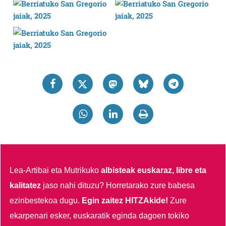
Lea-Artibai eta Mutrikuko
albisteak euskaraz, libre eta
kalitatez
jaso nahi dituzu?
Horretarako zure babesa
ezinbestekoa dugu.
Egin zaitez HITZAkide!
Zure
ekarpenari esker, euskaratik eginda dagoen tokiko