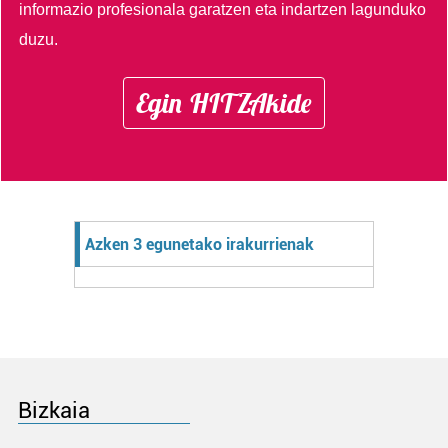
informazio profesionala garatzen eta indartzen lagunduko
duzu.
Egin HITZAkide
Azken 3 egunetako irakurrienak
Bizkaia