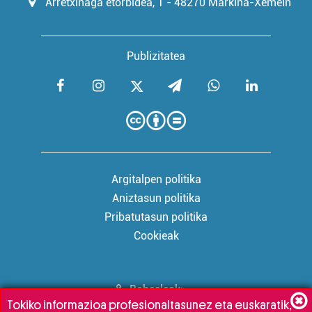
Arretxinaga etorbidea, 1 - 48270 Markina-Xemein
Publizitatea
Argitalpen politika
Aniztasun politika
Pribatutasun politika
Cookieak
Babesleak:
Tokiko informazioa profesionaltasunez eta euskaratik,