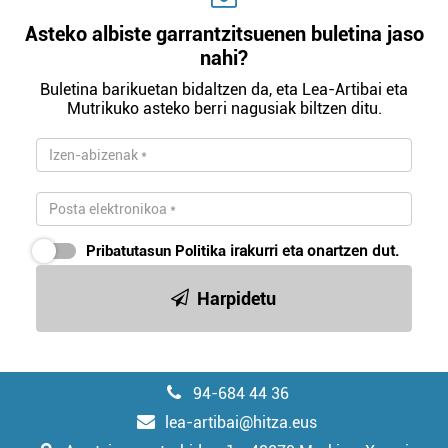
Asteko albiste garrantzitsuenen buletina jaso
nahi?
Buletina barikuetan bidaltzen da, eta Lea-Artibai eta
Mutrikuko asteko berri nagusiak biltzen ditu.
Pribatutasun Politika
irakurri eta onartzen dut.
Harpidetu
94-684 44 36
lea-artibai@hitza.eus