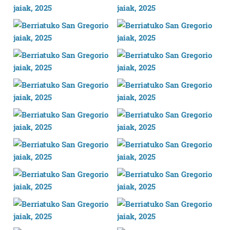
dezakezun ikusteko.
Lortu zure datu pertsonalak prozesatzeko moduari
buruzko informazio gehiago eta ezarri zure lehentasunak
datuen atalean. Edozein unetan alda edo ken dezakezu
zure baimena Cookieen adierazpenean.
Webgune honek cookie propioak eta hirugarrenen cookie-
fitxategiak erabiltzen ditu. Zure esperientzia eta
zerbitzuak hobetzeko asmoz, cookie teknologiaz
baliatzen gara. Ohar hau onartuz gero, teknologia hori
erabiltzeko baimen esplizitua ematen diguzu.
Gehiago
irakurri