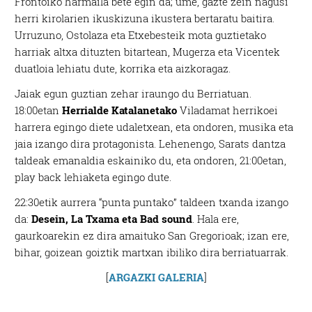
Frontoiko harmaila bete egin da; ume, gazte zein nagusi
herri kirolarien ikuskizuna ikustera bertaratu baitira.
Urruzuno, Ostolaza eta Etxebesteik mota guztietako
harriak altxa dituzten bitartean, Mugerza eta Vicentek
duatloia lehiatu dute, korrika eta aizkoragaz.
Jaiak egun guztian zehar iraungo du Berriatuan.
18:00etan
Herrialde Katalanetako
Viladamat herrikoei
harrera egingo diete udaletxean, eta ondoren, musika eta
jaia izango dira protagonista. Lehenengo, Sarats dantza
taldeak emanaldia eskainiko du, eta ondoren, 21:00etan,
play back lehiaketa egingo dute.
22:30etik aurrera “punta puntako” taldeen txanda izango
da:
Desein, La Txama eta Bad sound
. Hala ere,
gaurkoarekin ez dira amaituko San Gregorioak; izan ere,
bihar, goizean goiztik martxan ibiliko dira berriatuarrak.
[
ARGAZKI GALERIA
]