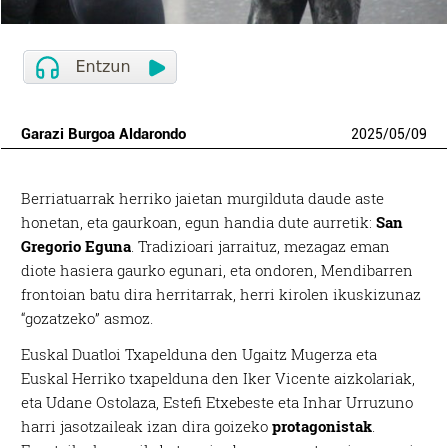
Garazi Burgoa Aldarondo
2025
/
05
/
09
Berriatuarrak herriko jaietan murgilduta daude aste
honetan, eta gaurkoan, egun handia dute aurretik:
San
Gregorio Eguna
. Tradizioari jarraituz, mezagaz eman
diote hasiera gaurko egunari, eta ondoren, Mendibarren
frontoian batu dira herritarrak, herri kirolen ikuskizunaz
“gozatzeko” asmoz.
Euskal Duatloi Txapelduna den Ugaitz Mugerza eta
Euskal Herriko txapelduna den Iker Vicente aizkolariak,
eta Udane Ostolaza, Estefi Etxebeste eta Inhar Urruzuno
harri jasotzaileak izan dira goizeko
protagonistak
.