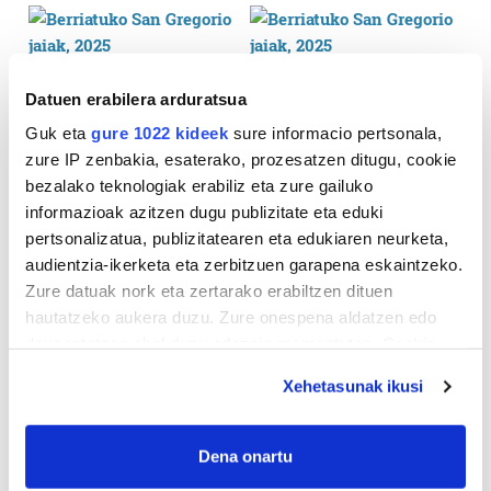
Datuen erabilera arduratsua
Guk eta
gure 1022 kideek
sure informacio pertsonala,
zure IP zenbakia, esaterako, prozesatzen ditugu, cookie
bezalako teknologiak erabiliz eta zure gailuko
informazioak azitzen dugu publizitate eta eduki
pertsonalizatua, publizitatearen eta edukiaren neurketa,
audientzia-ikerketa eta zerbitzuen garapena eskaintzeko.
Zure datuak nork eta zertarako erabiltzen dituen
hautatzeko aukera duzu. Zure onespena aldatzen edo
deuseztatzen ahal duzu edozein momentutan, Cookie
deklaraziotik edo Privacy triggerean klikatuz.
Xehetasunak ikusi
If you allow, we would also like to:
Collect information about your geographical
Dena onartu
location which can be accurate to within several