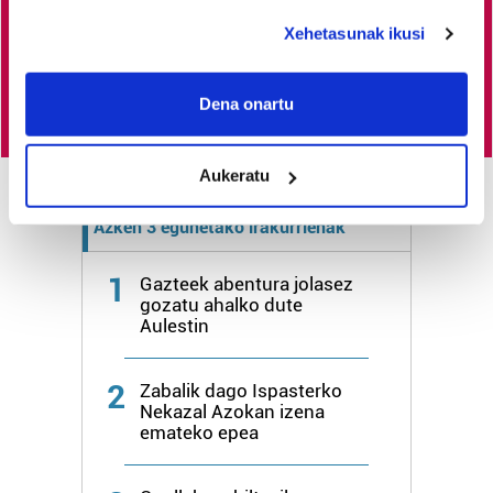
duzu.
deklaraziotik edo Privacy triggerean klikatuz.
Xehetasunak ikusi
Egin HITZAkide
If you allow, we would also like to:
Collect information about your geographical
Dena onartu
location which can be accurate to within several
meters
Aukeratu
Identify your device by actively scanning it for
specific characteristics (fingerprinting)
Azken 3 egunetako irakurrienak
Find out more about how your personal data is processed
and set your preferences in the
details section
.
1
Gazteek abentura jolasez
gozatu ahalko dute
Guk eta gure bazkideek zure datu pertsonalak
Aulestin
prozesatzen ditugu, zure IP zenbakia, besteak beste,
teknologia erabiliz, cookieak adibidez, iragarki eta eduki
2
Zabalik dago Ispasterko
pertsonalizatuak eskaintzeko, iragarkiak eta edukia
Nekazal Azokan izena
neurtzeko, jendeari buruzko informazioa biltzeko eta
emateko epea
produktuak garatzeko. Zure datuak nork eta zertarako
erabiltzen dituen hauta dezakezu.