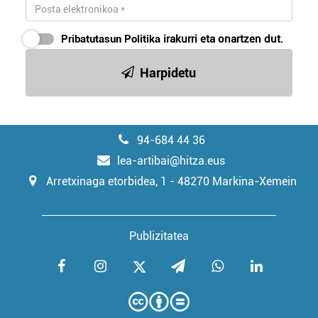
Pribatutasun Politika
irakurri eta onartzen dut.
Harpidetu
94-684 44 36
lea-artibai@hitza.eus
Arretxinaga etorbidea, 1 - 48270 Markina-Xemein
Publizitatea