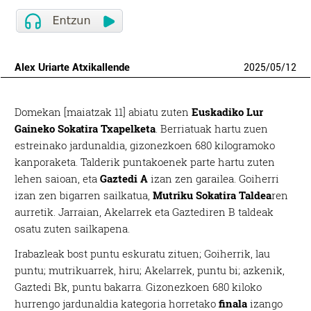
Alex Uriarte Atxikallende
2025
/
05
/
12
Domekan [maiatzak 11] abiatu zuten
Euskadiko Lur
Gaineko Sokatira Txapelketa
. Berriatuak hartu zuen
estreinako jardunaldia, gizonezkoen 680 kilogramoko
kanporaketa. Talderik puntakoenek parte hartu zuten
lehen saioan, eta
Gaztedi A
izan zen garailea. Goiherri
izan zen bigarren sailkatua,
Mutriku Sokatira Taldea
ren
aurretik. Jarraian, Akelarrek eta Gaztediren B taldeak
osatu zuten sailkapena.
Irabazleak bost puntu eskuratu zituen; Goiherrik, lau
puntu; mutrikuarrek, hiru; Akelarrek, puntu bi; azkenik,
Gaztedi Bk, puntu bakarra. Gizonezkoen 680 kiloko
hurrengo jardunaldia kategoria horretako
finala
izango