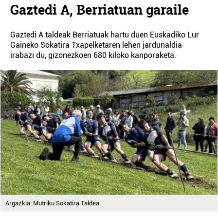
Gaztedi A, Berriatuan garaile
Gaztedi A taldeak Berriatuak hartu duen Euskadiko Lur
Gaineko Sokatira Txapelketaren lehen jardunaldia
irabazi du, gizonezkoen 680 kiloko kanporaketa.
Argazkia: Mutriku Sokatira Taldea.