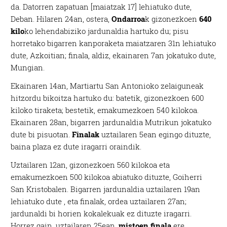
da. Datorren zapatuan [maiatzak 17] lehiatuko dute,
Deban. Hilaren 24an, ostera,
Ondarroa
k gizonezkoen
640
kilo
ko lehendabiziko jardunaldia hartuko du; pisu
horretako bigarren kanporaketa maiatzaren 31n lehiatuko
dute, Azkoitian; finala, aldiz, ekainaren 7an jokatuko dute,
Mungian.
Ekainaren 14an, Martiartu San Antonioko zelaiguneak
hitzordu bikoitza hartuko du: batetik, gizonezkoen 600
kiloko tiraketa; bestetik, emakumezkoen 540 kilokoa.
Ekainaren 28an, bigarren jardunaldia Mutrikun jokatuko
dute bi pisuotan.
Finalak
uztailaren 5ean egingo dituzte,
baina plaza ez dute iragarri oraindik.
Uztailaren 12an, gizonezkoen 560 kilokoa eta
emakumezkoen 500 kilokoa abiatuko dituzte, Goiherri
San Kristobalen. Bigarren jardunaldia uztailaren 19an
lehiatuko dute , eta finalak, ordea uztailaren 27an;
jardunaldi bi horien kokalekuak ez dituzte iragarri.
Horrez gain, uztailaren 25ean,
mistoen finala
ere