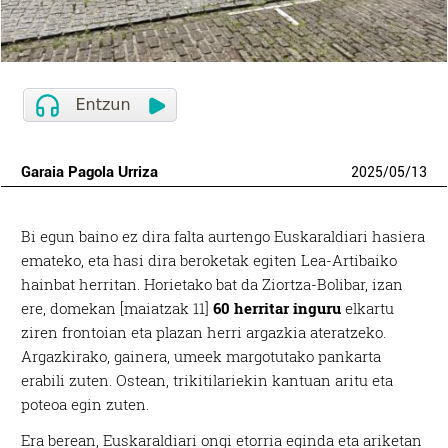
Garaia Pagola Urriza
2025
/
05
/
13
Bi egun baino ez dira falta aurtengo Euskaraldiari hasiera
emateko, eta hasi dira beroketak egiten Lea-Artibaiko
hainbat herritan. Horietako bat da Ziortza-Bolibar, izan
ere, domekan [maiatzak 11]
60 herritar inguru
elkartu
ziren frontoian eta plazan herri argazkia ateratzeko.
Argazkirako, gainera, umeek margotutako pankarta
erabili zuten. Ostean, trikitilariekin kantuan aritu eta
poteoa egin zuten.
Era berean, Euskaraldiari ongi etorria eginda eta ariketan