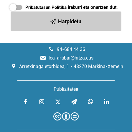
Pribatutasun Politika
irakurri eta onartzen dut.
Harpidetu
94-684 44 36
lea-artibai@hitza.eus
Arretxinaga etorbidea, 1 - 48270 Markina-Xemein
Publizitatea