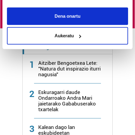
Egin HITZAkide
If you allow, we would also like to:
Collect information about your geographical
Dena onartu
location which can be accurate to within several
meters
Aukeratu
Identify your device by actively scanning it for
specific characteristics (fingerprinting)
Azken 3 egunetako irakurrienak
Find out more about how your personal data is processed
and set your preferences in the
details section
.
1
Aitziber Bengoetxea Lete:
"Natura dut inspirazio iturri
Guk eta gure bazkideek zure datu pertsonalak
nagusia"
prozesatzen ditugu, zure IP zenbakia, besteak beste,
teknologia erabiliz, cookieak adibidez, iragarki eta eduki
2
Eskuragarri daude
pertsonalizatuak eskaintzeko, iragarkiak eta edukia
Ondarroako Andra Mari
neurtzeko, jendeari buruzko informazioa biltzeko eta
jaietarako Gababuserako
txartelak
produktuak garatzeko. Zure datuak nork eta zertarako
erabiltzen dituen hauta dezakezu.
3
Kalean dago lan
Bazkide batzuek ez dizute baimenik eskatzen, eta beren
eskubideetan