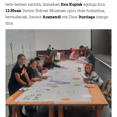
bete-betean sartuta, domekan
Itsu Koplak
egongo dira.
12:30ean
Simon Bolivar Museoan ipini dute hitzordua;
bertsolariak Josune
Aramendi
eta Unai
Iturriaga
izango
dira.