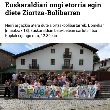
Euskaraldiari ongi etorria egin
diete Ziortza-Bolibarren
Herri argazkia atera dute ziortza-bolibartarrek. Domekan
[maiatzak 18], Euskaraldian bete-betean sartuta, Itsu
Koplak egongo dira, 12:30ean.