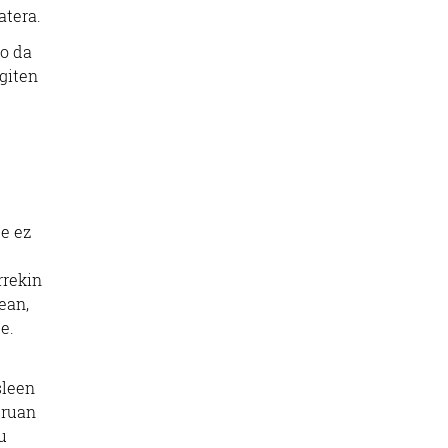
atera.
ko da
giten
te ez
rrekin
ean,
e.
sleen
uruan
u