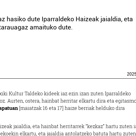
az hasiko dute Iparraldeko Haizeak jaialdia, eta
tarauagaz amaituko dute.
202
Txiki Kultur Taldeko kideek iaz ezin izan zuten Iparraldeko
oz. Aurten, ostera, hainbat herritar elkartu dira eta egitasm
zapatuan
[maiatzak 16 eta 17] haize berriak helduko dira
zeak jaialdia, eta hainbat herritarrek “kezkaz” hartu zuten i
ldekoekin elkartu, eta jaialdia antolatzeko batuta hartu zuten