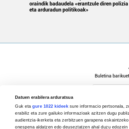
oraindik badaudela «erantzule diren polizia
eta arduradun politikoak»
Buletina barikuet
Datuen erabilera arduratsua
Pribatutasu
Guk eta
gure 1022 kideek
sure informacio pertsonala, z
erabiliz eta zure gailuko informazioak azitzen dugu publiz
audientzia-ikerketa eta zerbitzuen garapena eskaintzeko
onespena aldatzen edo deuseztatzen ahal duzu edozein m