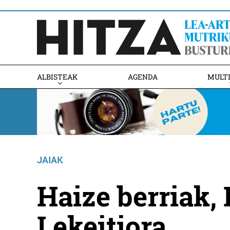
ALBISTEAK
AGENDA
MULT
JAIAK
Haize berriak, 
Lekeitiora