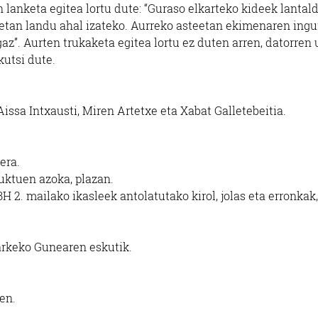
in lanketa egitea lortu dute: “Guraso elkarteko kideek lantal
etan landu ahal izateko. Aurreko asteetan ekimenaren ing
gaz”. Aurten trukaketa egitea lortu ez duten arren, datorren
kutsi dute.
 Aissa Intxausti, Miren Artetxe eta Xabat Galletebeitia.
era.
uktuen azoka, plazan.
 2. mailako ikasleek antolatutako kirol, jolas eta erronkak,
arkeko Gunearen eskutik.
en.