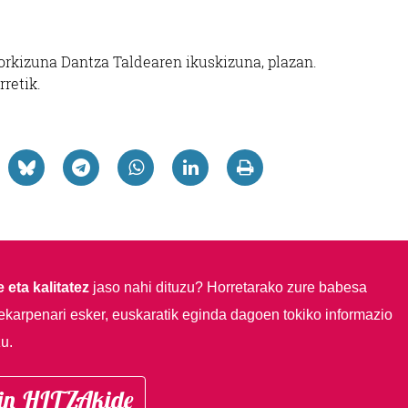
torkizuna Dantza Taldearen ikuskizuna, plazan.
rretik.
 eta kalitatez
jaso nahi dituzu?
Horretarako zure babesa
ekarpenari esker, euskaratik eginda dagoen tokiko informazio
u.
in HITZAkide