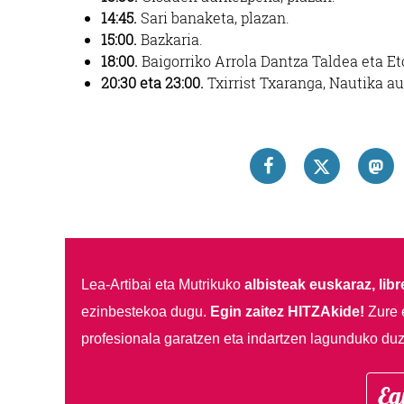
14:45.
Sari banaketa, plazan.
15:00.
Bazkaria.
18:00.
Baigorriko Arrola Dantza Taldea eta E
20:30 eta 23:00.
Txirrist Txaranga, Nautika au
Lea-Artibai eta Mutrikuko
albisteak euskaraz, libre
ezinbestekoa dugu.
Egin zaitez HITZAkide!
Zure 
profesionala garatzen eta indartzen lagunduko duz
Eg