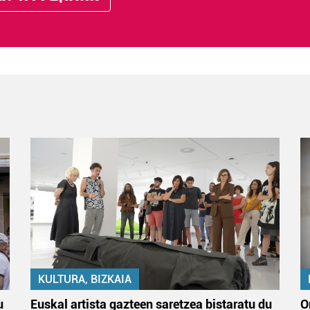
KULTURA, BIZKAIA
u
Euskal artista gazteen saretzea bistaratu du
O