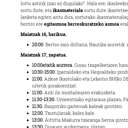
lortu astirik izan ez dugulako”. Hala ere, ikasleek
sortu dute, eta
ikasmateriala
sortu dute ikastetxe
lanketa egiten aritu dira, sortutako ikasmateriala
berriro ere
egitasmoa berreskuratzeko asmoa
era
Maiatzak 16, barikua.
20:00.
Bertso saio ibiltaria, Nautika aurretik:
Maiatzak 17, zapatua.
10:00etatik aurrera.
Gisau txapelketaren hasi
10:30-15:00.
Iparraldeko eta Hegoaldeko prod
11:00.
Azkue Ikastolako eta Lekeitio BHIko DBH
urtetik gorakoentzat.
11:00.
Ardi ile moztailearen erakusketa.
11:30-13:30.
Umeentzako egitaraua plazan, P
11:30.
Baigorriko gaiteroak kaleak girotzen.
12:00.
Txistulariak, kalez kale.
13:00.
Aittitta Makurra txaranga herria girotz
13:30.
Gisauen aurkezpena, plazan.