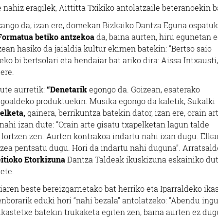
nahiz eragilek, Aittitta Txikiko antolatzaile beteranoekin b
izango da; izan ere, domekan Bizkaiko Dantza Eguna ospatu
Formatua betiko antzekoa
da, baina aurten, hiru egunetan e
ean hasiko da jaialdia kultur ekimen batekin: “Bertso saio
ko bi bertsolari eta hendaiar bat ariko dira: Aissa Intxausti,
ere.
ute aurretik:
“Denetarik
egongo da. Goizean, esaterako
goaldeko produktuekin. Musika egongo da kaletik, Sukalki
elketa,
gainera, berrikuntza batekin dator, izan ere, orain ar
nahi izan dute: “Orain arte gisatu txapelketan lagun talde
lortzen zen. Aurten kontrakoa indartu nahi izan dugu. Elka
tzea pentsatu dugu. Hori da indartu nahi duguna”. Arratsald
itioko Etorkizuna
Dantza Taldeak ikuskizuna eskainiko dut
ete.
iaren beste bereizgarrietako bat herriko eta Iparraldeko ika
denborarik eduki hori “nahi bezala” antolatzeko: “Abendu ing
 ikastetxe batekin trukaketa egiten zen, baina aurten ez dug