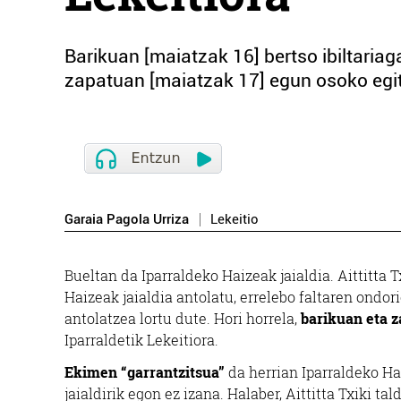
Barikuan [maiatzak 16] bertso ibiltariag
zapatuan [maiatzak 17] egun osoko egi
Garaia Pagola Urriza
Lekeitio
Bueltan da Iparraldeko Haizeak jaialdia. Aittitta 
Haizeak jaialdia antolatu, errelebo faltaren ondori
antolatzea lortu dute. Hori horrela,
barikuan eta 
Iparraldetik Lekeitiora.
Ekimen “garrantzitsua”
da herrian Iparraldeko Hai
jaialdirik egon ez izana. Halaber, Aittitta Txiki ta