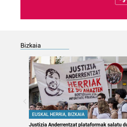
Bizkaia
EUSKAL HERRIA, BIZKAIA
an
Justizia Anderrentzat plataformak salatu d