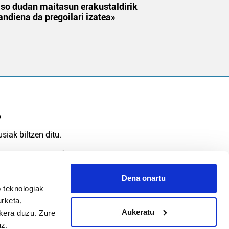
aso dudan maitasun erakustaldirik
andiena da pregoilari izatea»
?
siak biltzen ditu.
Dena onartu
 teknologiak
arpidetu
urketa,
Aukeratu
ukera duzu. Zure
uz.