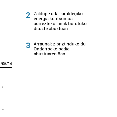
2
Zaldupe udal kiroldegiko
energia kontsumoa
aurrezteko lanak burutuko
dituzte abuztuan
3
Arraunak zipriztinduko du
Ondarroako badia
abuztuaren 8an
5
/
05
/
14
oa
az