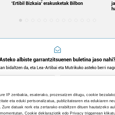
‘Ertibil Bizkaia’ erakusketak Bilbon
j
h
Asteko albiste garrantzitsuenen buletina jaso nahi
an bidaltzen da, eta Lea-Artibai eta Mutrikuko asteko berri nagu
n Politika
irakurri eta onartzen dut.
ure IP zenbakia, esaterako, prozesatzen ditugu, cookie bezalako
H
itate eta eduki pertsonalizatua, publizitatearen eta edukiaren ne
. Zure datuak nork eta zertarako erabiltzen dituen hautatzeko a
omentutan, Cookie deklaraziotik edo Privacy triggerean klikat