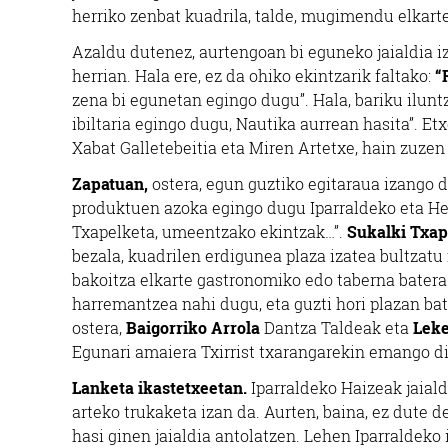
herriko zenbat kuadrila, talde, mugimendu elkarte 
Azaldu dutenez, aurtengoan bi eguneko jaialdia 
herrian. Hala ere, ez da ohiko ekintzarik faltako:
“
zena bi egunetan egingo dugu”. Hala, bariku iluntz
ibiltaria egingo dugu, Nautika aurrean hasita”. Etxe
Xabat Galletebeitia eta Miren Artetxe, hain zuzen 
Zapatuan,
ostera, egun guztiko egitaraua izango d
produktuen azoka egingo dugu Iparraldeko eta He
Txapelketa, umeentzako ekintzak…”.
Sukalki Txap
bezala, kuadrilen erdigunea plaza izatea bultzatu 
bakoitza elkarte gastronomiko edo taberna batera 
harremantzea nahi dugu, eta guzti hori plazan ba
ostera,
Baigorriko
Arrola
Dantza Taldeak eta
Leke
Egunari amaiera Txirrist txarangarekin emango di
Lanketa ikastetxeetan.
Iparraldeko Haizeak jaiald
arteko trukaketa izan da. Aurten, baina, ez dute 
hasi ginen jaialdia antolatzen. Lehen Iparraldeko