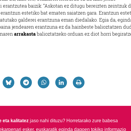
 erantzutea baizik: “Askotan ez ditugu bereizten zeintzuk d
 erantzun estetiko bat ematen saiatzen gara. Erantzun este
teatutako galderei erantzuna eman diedalako. Egia da, egin
 baina jendearen erantzuna ez da hainbeste balioztatzen du
lanaren
arrakasta
balioztatzeko orduan ez diot horri begiratz
 eta kalitatez
jaso nahi dituzu?
Horretarako zure babesa
ekarpenari esker, euskaratik eginda dagoen tokiko informazio