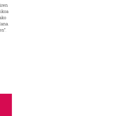
iren
tikoa
dako
dana.
en”.