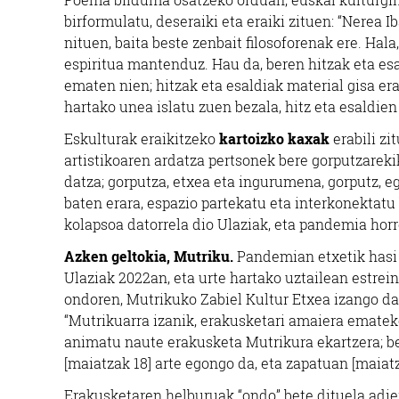
birformulatu, deseraiki eta eraiki zituen: “Nerea 
nituen, baita beste zenbait filosoforenak ere. Hala,
espiritua mantenduz. Hau da, beren hitzak eta esal
ematen nien; hitzak eta esaldiak material gisa era
hartako unea islatu zuen bezala, hitz eta esaldie
Eskulturak eraikitzeko
kartoizko kaxak
erabili zi
artistikoaren ardatza pertsonek bere gorputzarek
datza; gorputza, etxea eta ingurumena, gorputz, e
baten erara, espazio partekatu eta interkonektatu
kolapsoa datorrela dio Ulaziak, eta pandemia horr
Azken geltokia, Mutriku.
Pandemian etxetik hasi
Ulaziak 2022an, eta urte hartako uztailean estre
ondoren, Mutrikuko Zabiel Kultur Etxea izango da
“Mutrikuarra izanik, erakusketari amaiera ematek
animatu naute erakusketa Mutrikura ekartzera; b
[maiatzak 18] arte egongo da, eta zapatuan [maiatz
Erakusketaren helburuak “ondo” bete dituela adier