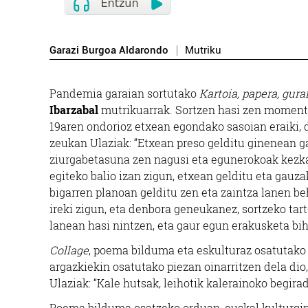
Garazi Burgoa Aldarondo
Mutriku
Pandemia garaian sortutako
Kartoia, papera, gura
Ibarzabal
mutrikuarrak. Sortzen hasi zen momentu
19aren ondorioz etxean egondako sasoian eraiki, d
zeukan Ulaziak: “Etxean preso gelditu ginenean ga
ziurgabetasuna zen nagusi eta egunerokoak kezkat
egiteko balio izan zigun, etxean gelditu eta gauz
bigarren planoan gelditu zen eta zaintza lanen b
ireki zigun, eta denbora geneukanez, sortzeko tart
lanean hasi nintzen, eta gaur egun erakusketa bih
Collage
, poema bilduma eta eskulturaz osatutako
argazkiekin osatutako piezan oinarritzen dela dio,
Ulaziak: “Kale hutsak, leihotik kalerainoko begira
Poema bilduma osatzeko orduan, euskal kulturgin