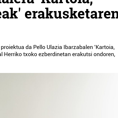
eak' erakusketare
proiektua da Pello Ulazia Ibarzabalen 'Kartoia,
l Herriko txoko ezberdinetan erakutsi ondoren,