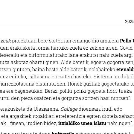
202
izeak
proiektuari bere sorterrian emango dio amaiera
Pello 
an erakusketa forma hartuko zuela ez zekien arren, Covid
eseraiki eta birformulatutako lana erakutsi nahi zuela argi
uza askotaz ohartu ginen. Alde batetik, egoera gogorra zen
zen gintuen, baina beste alde batetik, nolabaiteko
etenald
ak ez egiteko, isiltasuna entzuten hasteko. Sistema produkti
eharrezkotasuna bistaratu zen. Honek guztiak gogoetarako t
ea ere bageneukan. Beraz, poliki-poliki gogoeta horri tiraka
urtu den pieza osatzen eta gorputza sortzen hasi nintzen”.
 erakusketa da Ulaziarena.
Collage
dioenean, irudi edo
 eta argazkiek itxialdiari erreferentzia egiten diotela zehaz
dak… finean, irudien bidez,
itxialdiko unea islatu
nahi nuen”
tzan erreferente diren
kulturgile
ezberdinen ideiak erabili,