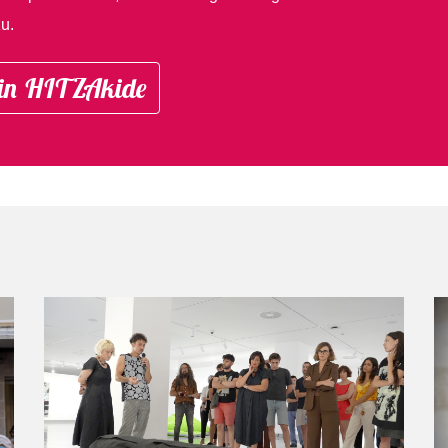
u.
in HITZAkide