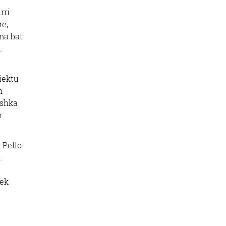
rri
re,
rma bat
u
iektu
n
oshka
o
 Pello
n
rek