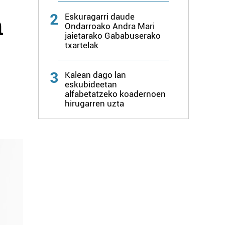
n
2
Eskuragarri daude
Ondarroako Andra Mari
jaietarako Gababuserako
txartelak
3
Kalean dago lan
eskubideetan
alfabetatzeko koadernoen
hirugarren uzta