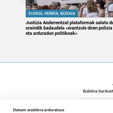
EUSKAL HERRIA, BIZKAIA
tik
Justizia Anderrentzat plataformak salatu d
 gizon
oraindik badaudela «erantzule diren polizia
eta arduradun politikoak»
Buletina barikuet
Datuen erabilera arduratsua