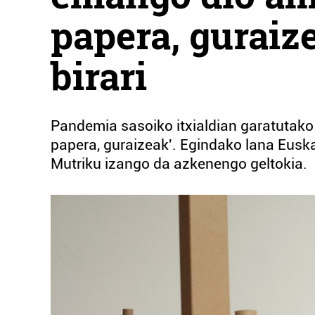
papera, guraiz
birari
Pandemia sasoiko itxialdian garatutako 
papera, guraizeak'. Egindako lana Euska
Mutriku izango da azkenengo geltokia.