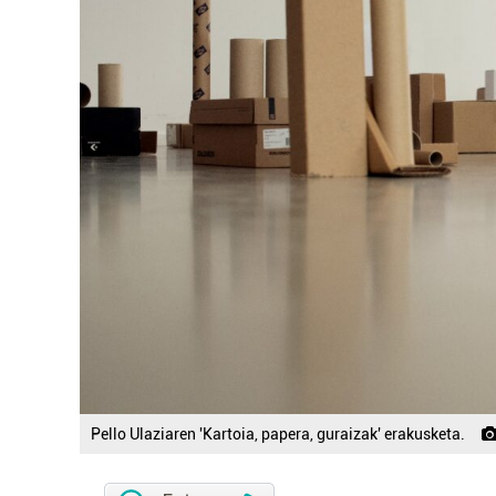
Pello Ulaziaren 'Kartoia, papera, guraizak' erakusketa.