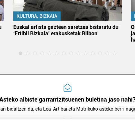
KULTURA, BIZKAIA
u
Euskal artista gazteen saretzea bistaratu du
O
‘Ertibil Bizkaia’ erakusketak Bilbon
j
h
Asteko albiste garrantzitsuenen buletina jaso nahi
an bidaltzen da, eta Lea-Artibai eta Mutrikuko asteko berri nagu