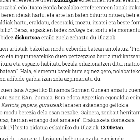
Ibarzabal edo Itxaro Borda bezalako erreferenteen lanak iraku
 beren ideiak hartu, eta arte lan baten bihurtu nituen, beti e
diak hartu, eraldatu, deseraiki, moztu, itsatsi eta beste fo
biliz”. Beraz, argazkien bidez
collage
bat sortu eta moment
n bidez
diskurtsoa
eraiki zuela zehaztu du Ulaziak.
tuen artistak, bakoitza modu ezberdin batean antolatuz: “Pro
iko eta ingurunearekiko duen pertzepzioa berriz irudikatzea
gitura eta espazio habitatu bezala erlazionatzen ditu, matri
 batean”. Hala, elementu batek huts eginez gero, nolabaitek
en adibide garbia izan zela azpimarratu du.
 zuen lana Azpeitiko Dinamoa Sormen Gunean amaitu zuen
inatu zuen EAn. Zumaia, Bera edota Azpeitian egonaldia egi
Kartoia, papera, guraizeak
lanaren azkenengo geltokia.
o modu berezia dela esan nezake. Gainera, zenbait herritar
eraz, herrian emango diot amaiera”. Erakusketa domekara
ak 17] bisita gidatua eskainiko du Ulaziak,
13:00etan.
azi du; izan ere, Ulaziaren helburua ez da izan jende