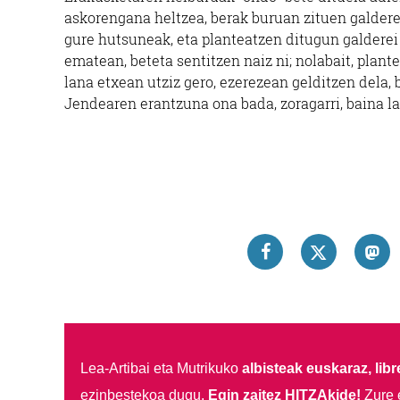
askorengana heltzea, berak buruan zituen galderei
gure hutsuneak, eta planteatzen ditugun galderei
ematean, beteta sentitzen naiz ni; nolabait, plan
lana etxean utziz gero, ezerezean gelditzen dela,
Jendearen erantzuna ona bada, zoragarri, baina 
Lea-Artibai eta Mutrikuko
albisteak euskaraz, libre
ezinbestekoa dugu.
Egin zaitez HITZAkide!
Zure 