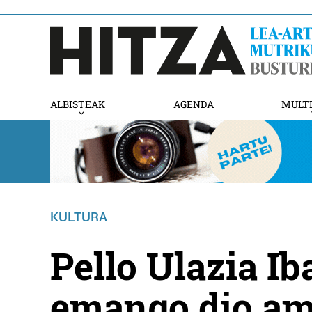
ALBISTEAK
AGENDA
MULT
KULTURA
Pello Ulazia I
emango dio ama