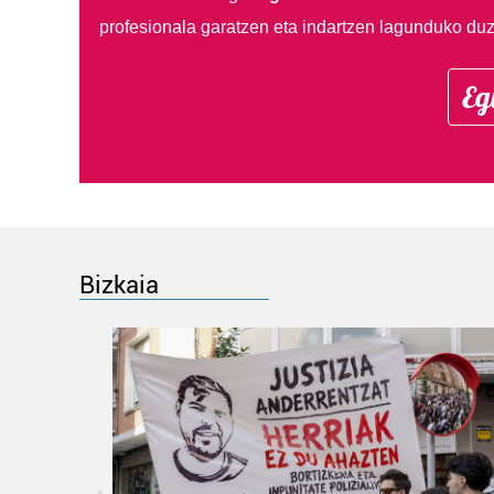
profesionala garatzen eta indartzen lagunduko duz
Eg
Bizkaia