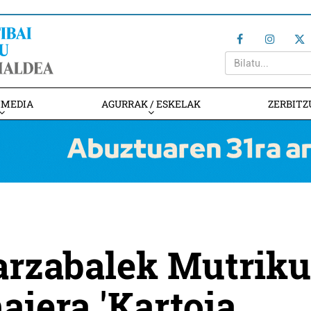
IMEDIA
AGURRAK / ESKELAK
ZERBITZ
barzabalek Mutrik
iera 'Kartoia,