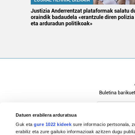
an
Justizia Anderrentzat plataformak salatu d
oraindik badaudela «erantzule diren polizia
eta arduradun politikoak»
Buletina barikuet
Datuen erabilera arduratsua
Pribatutasu
Guk eta
gure 1022 kideek
sure informacio pertsonala, z
erabiliz eta zure gailuko informazioak azitzen dugu publiz