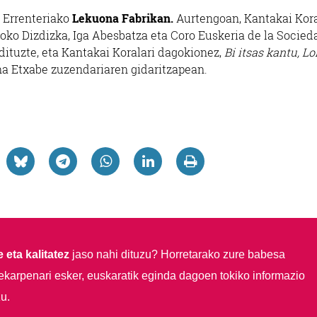
 Errenteriako
Lekuona Fabrikan.
Aurtengoan, Kantakai Kor
soko Dizdizka, Iga Abesbatza eta Coro Euskeria de la Socied
 dituzte, eta Kantakai Koralari dagokionez,
Bi itsas kantu, Lo
na Etxabe zuzendariaren gidaritzapean.
 eta kalitatez
jaso nahi dituzu?
Horretarako zure babesa
ekarpenari esker, euskaratik eginda dagoen tokiko informazio
u.