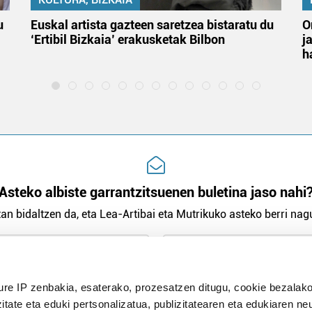
u
Euskal artista gazteen saretzea bistaratu du
O
‘Ertibil Bizkaia’ erakusketak Bilbon
j
h
Asteko albiste garrantzitsuenen buletina jaso nahi
an bidaltzen da, eta Lea-Artibai eta Mutrikuko asteko berri nagu
n Politika
irakurri eta onartzen dut.
ure IP zenbakia, esaterako, prozesatzen ditugu, cookie bezalako
H
itate eta eduki pertsonalizatua, publizitatearen eta edukiaren ne