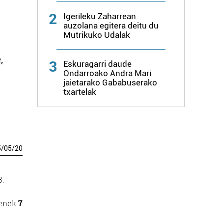
2
Igerileku Zaharrean
auzolana egitera deitu du
Mutrikuko Udalak
,
3
Eskuragarri daude
Ondarroako Andra Mari
jaietarako Gababuserako
txartelak
5
/
05
/
20
3.
tenek
7