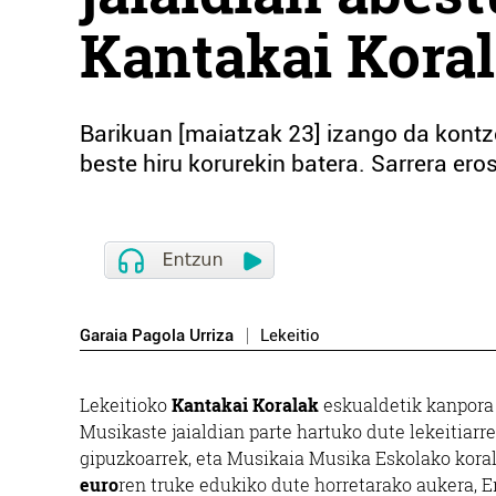
Kantakai Kora
Barikuan [maiatzak 23] izango da kontz
beste hiru korurekin batera. Sarrera ero
Garaia Pagola Urriza
Lekeitio
Lekeitioko
Kantakai Koralak
eskualdetik kanpora 
Musikaste jaialdian parte hartuko dute lekeitiarre
gipuzkoarrek, eta Musikaia Musika Eskolako kora
euro
ren truke edukiko dute horretarako aukera, 