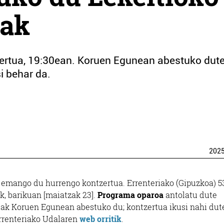
lak
ertua, 19:30ean. Koruen Egunean abestuko dute
si behar da.
202
emango du hurrengo kontzertua. Errenteriako (Gipuzkoa) 5
k, barikuan [maiatzak 23].
Programa oparoa
antolatu dute
lak Koruen Egunean abestuko du; kontzertua ikusi nahi du
Errenteriako Udalaren
web orritik
.