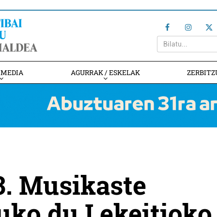
IMEDIA
AGURRAK / ESKELAK
ZERBITZ
3. Musikaste
tuko du Lekeitioko