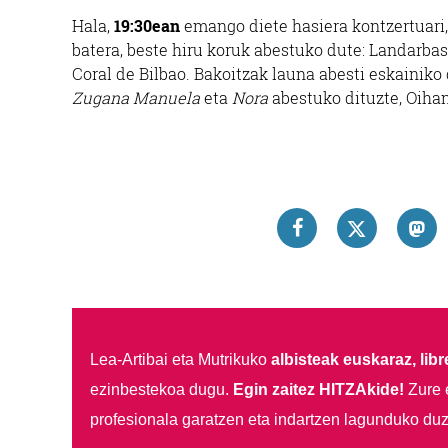
Hala,
19:30ean
emango diete hasiera kontzertuari,
batera, beste hiru koruk abestuko dute: Landarba
Coral de Bilbao. Bakoitzak launa abesti eskainiko
Zugana Manuela
eta
Nora
abestuko dituzte, Oiha
Lea-Artibai eta Mutrikuko
albisteak euskaraz, libre
ezinbestekoa dugu.
Egin zaitez HITZAkide!
Zure 
profesionala garatzen eta indartzen lagunduko duz