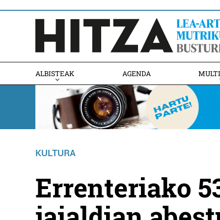
ALBISTEAK
AGENDA
MULT
KULTURA
Errenteriako 5
jaialdian abes