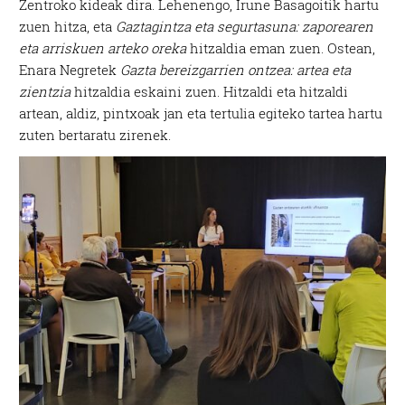
Zentroko kideak dira. Lehenengo, Irune Basagoitik hartu
zuen hitza, eta
Gaztagintza eta segurtasuna: zaporearen
eta arriskuen arteko oreka
hitzaldia eman zuen. Ostean,
Enara Negretek
Gazta bereizgarrien ontzea: artea eta
zientzia
hitzaldia eskaini zuen. Hitzaldi eta hitzaldi
artean, aldiz, pintxoak jan eta tertulia egiteko tartea hartu
zuten bertaratu zirenek.