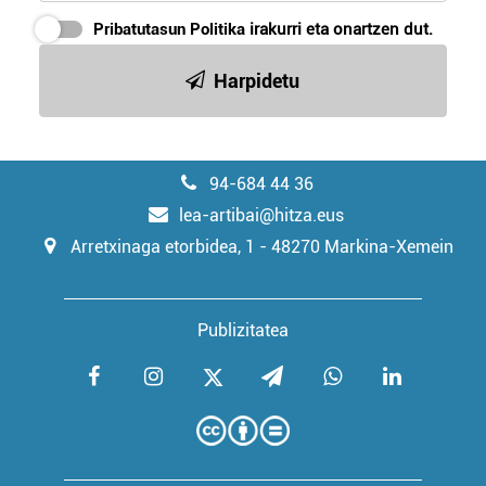
Pribatutasun Politika
irakurri eta onartzen dut.
Harpidetu
94-684 44 36
lea-artibai@hitza.eus
Arretxinaga etorbidea, 1 - 48270 Markina-Xemein
Publizitatea