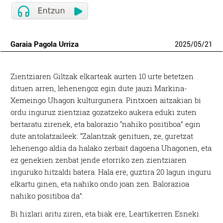
Garaia Pagola Urriza
2025
/
05
/
21
Zientziaren Giltzak elkarteak aurten 10 urte betetzen
dituen arren, lehenengoz egin dute jauzi Markina-
Xemeingo Uhagon kulturgunera. Pintxoen aitzakian bi
ordu inguruz zientziaz gozatzeko aukera eduki zuten
bertaratu zirenek, eta balorazio “nahiko positiboa” egin
dute antolatzaileek: “Zalantzak genituen, ze, guretzat
lehenengo aldia da halako zerbait dagoena Uhagonen, eta
ez genekien zenbat jende etorriko zen zientziaren
inguruko hitzaldi batera. Hala ere, guztira 20 lagun inguru
elkartu ginen, eta nahiko ondo joan zen. Balorazioa
nahiko positiboa da”.
Bi hizlari aritu ziren, eta biak ere, Leartikerren Esneki