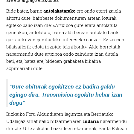
are eta argiago erakustea.
Bide batez, barne
antolaketarako
ere ondo etorri zaiela
aitortu dute; hainbeste dokumenturen artean loturak
egiteko balio izan die: «Artxiboa gure erara antolatuta
geneukan, antolatuta, baina aldi berean antolatu barik,
guk aurkitzen genituelako intereseko gauzak. Ez zegoen
bilatzailerik edota irizpide teknikorik». Alde horretatik,
nabarmendu dute artxiboa ondo zainduta izan dutela
beti, eta, batez ere, bideoen grabaketa bikaina
azpimarratu dute.
“
Gure ohiturak egokitzen ez badira galdu
egingo dira. Transmisioa egokitu behar izan
dugu
“
Bizkaiko Foru Aldundiaren laguntza eta Berriatuko
Udalagaz sinatutako hitzarmenaren
indarra
nabarmendu
dituzte. Urte askotan bazkideen ekarpenak, Santa Eskean