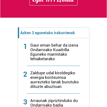
Azken 3 egunetako irakurrienak
1
Gaur eman behar da izena
Ondarroako Kuadrilla
Eguneko marmitako
lehiaketarako
2
Zaldupe udal kiroldegiko
energia kontsumoa
aurrezteko lanak burutuko
dituzte abuztuan
3
Arraunak zipriztinduko du
Ondarroako badia