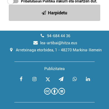
Pribatutasun Politika
irakurri eta onartzen dut.
Harpidetu
94-684 44 36
lea-artibai@hitza.eus
Arretxinaga etorbidea, 1 - 48270 Markina-Xemein
Publizitatea