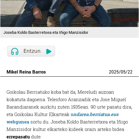
Joseba Koldo Basterretxea eta Iñigo Manzisidor
Mikel Reina Barros
2025
/
05
/
22
Goikolau Berriatuko koba bat da, Mereludi auzoan
kokatuta dagoena. Telesforo Aranzadik eta Jose Miguel
Barandiaranek aurkitu zuten 1935ean. 90 urte pasatu dira,
eta Goikolau Kultur Elkarteak
o
ndarea.berriatua.eus
webgunea
sortu du. Joseba Koldo Basterretxea eta Iñigo
Manzisidor kultur elkarteko kideek orain arteko bidea
errepasatu
dute.