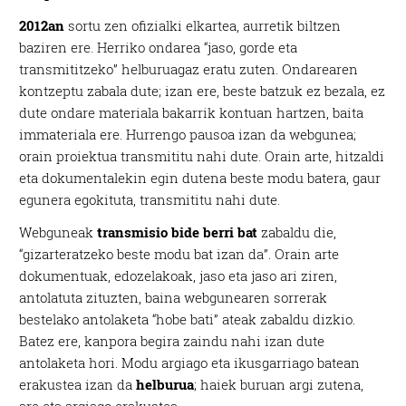
2012an
sortu zen ofizialki elkartea, aurretik biltzen
baziren ere. Herriko ondarea “jaso, gorde eta
transmititzeko” helburuagaz eratu zuten. Ondarearen
kontzeptu zabala dute; izan ere, beste batzuk ez bezala, ez
dute ondare materiala bakarrik kontuan hartzen, baita
immateriala ere. Hurrengo pausoa izan da webgunea;
orain proiektua transmititu nahi dute. Orain arte, hitzaldi
eta dokumentalekin egin dutena beste modu batera, gaur
egunera egokituta, transmititu nahi dute.
Webguneak
transmisio bide berri bat
zabaldu die,
“gizarteratzeko beste modu bat izan da”. Orain arte
dokumentuak, edozelakoak, jaso eta jaso ari ziren,
antolatuta zituzten, baina webgunearen sorrerak
bestelako antolaketa “hobe bati” ateak zabaldu dizkio.
Batez ere, kanpora begira zaindu nahi izan dute
antolaketa hori. Modu argiago eta ikusgarriago batean
erakustea izan da
helburua
; haiek buruan argi zutena,