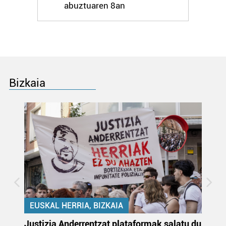
abuztuaren 8an
Bizkaia
EUSKAL HERRIA, BIZKAIA
Justizia Anderrentzat plataformak salatu du
Eu