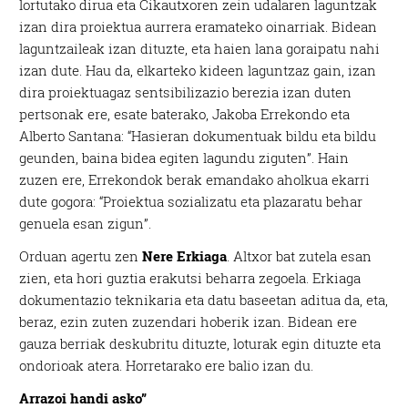
lortutako dirua eta Cikautxoren zein udalaren laguntzak
izan dira proiektua aurrera eramateko oinarriak. Bidean
laguntzaileak izan dituzte, eta haien lana goraipatu nahi
izan dute. Hau da, elkarteko kideen laguntzaz gain, izan
dira proiektuagaz sentsibilizazio berezia izan duten
pertsonak ere, esate baterako, Jakoba Errekondo eta
Alberto Santana: “Hasieran dokumentuak bildu eta bildu
geunden, baina bidea egiten lagundu ziguten”. Hain
zuzen ere, Errekondok berak emandako aholkua ekarri
dute gogora: “Proiektua sozializatu eta plazaratu behar
genuela esan zigun”.
Orduan agertu zen
Nere Erkiaga
. Altxor bat zutela esan
zien, eta hori guztia erakutsi beharra zegoela. Erkiaga
dokumentazio teknikaria eta datu baseetan aditua da, eta,
beraz, ezin zuten zuzendari hoberik izan. Bidean ere
gauza berriak deskubritu dituzte, loturak egin dituzte eta
ondorioak atera. Horretarako ere balio izan du.
Arrazoi handi asko”