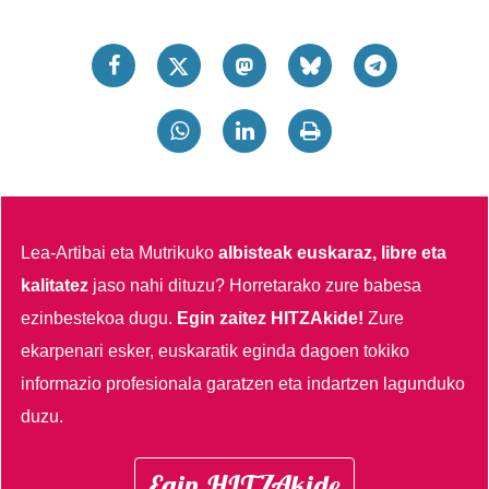
Lea-Artibai eta Mutrikuko
albisteak euskaraz, libre eta
kalitatez
jaso nahi dituzu?
Horretarako zure babesa
ezinbestekoa dugu.
Egin zaitez HITZAkide!
Zure
ekarpenari esker, euskaratik eginda dagoen tokiko
informazio profesionala garatzen eta indartzen lagunduko
duzu.
Egin HITZAkide