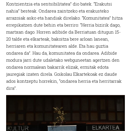
Kontzientzia eta sentsibilitatea” dio batek. “Erakutsi
nahia” besteak. Ondarea zaintzeko eta erakusteko
arrazoiak asko eta handiak direlako. “Komunitatea” hitza
errepikatzen dute behin eta berriro: “Herria bizirik dago,
martxan dago. Horren adibide da Berriatuan ditugun 15-
20 talde eta elkarteak, bakoitza bere arloan lanean,
herriaren eta komunitatearen alde. Eta hau guztia
ondarea da”. Hau da, komunitatea da ondarea. Adibide
modura jarri dute udaletako webguneetan agertzen den
ondarea normalean bakarrik elizak, ermitak edota
jauregiak izaten direla. Goikolau Elkartekoak ez daude
ados kontzeptu horrekin, “ondarea herria eta herritarrak
dira”.