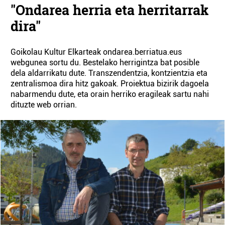
"Ondarea herria eta herritarrak
dira"
Goikolau Kultur Elkarteak ondarea.berriatua.eus
webgunea sortu du. Bestelako herrigintza bat posible
dela aldarrikatu dute. Transzendentzia, kontzientzia eta
zentralismoa dira hitz gakoak. Proiektua bizirik dagoela
nabarmendu dute, eta orain herriko eragileak sartu nahi
dituzte web orrian.