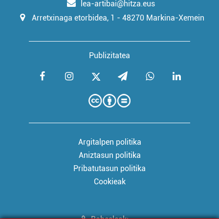
lea-artibai@hitza.eus
Arretxinaga etorbidea, 1 - 48270 Markina-Xemein
Publizitatea
Argitalpen politika
Aniztasun politika
Pribatutasun politika
Cookieak