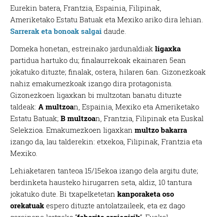
Eurekin batera, Frantzia, Espainia, Filipinak,
Ameriketako Estatu Batuak eta Mexiko ariko dira lehian.
Sarrerak eta bonoak salgai
daude.
Domeka honetan, estreinako jardunaldiak
ligaxka
partidua hartuko du; finalaurrekoak ekainaren 5ean
jokatuko dituzte; finalak, ostera, hilaren 6an. Gizonezkoak
nahiz emakumezkoak izango dira protagonista.
Gizonezkoen ligaxkan bi multzotan banatu dituzte
taldeak:
A multzoa
n, Espainia, Mexiko eta Ameriketako
Estatu Batuak;
B multzoa
n, Frantzia, Filipinak eta Euskal
Selekzioa. Emakumezkoen ligaxkan
multzo bakarra
izango da, lau talderekin: etxekoa, Filipinak, Frantzia eta
Mexiko.
Lehiaketaren tanteoa 15/15ekoa izango dela argitu dute;
berdinketa hausteko hirugarren seta, aldiz, 10 tantura
jokatuko dute. Bi txapelketetan
kanporaketa oso
orekatuak
espero dituzte antolatzaileek, eta ez dago