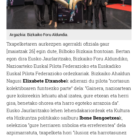
Argazkia: Bizkaiko Foru Aldundia.
Txapelketaren aurkezpen agerraldi ofiziala gaur
[maiatzak 26] egin dute, Bilboko Bizkaia frontoian. Bertan
egon dira Eusko Jaurlaritzako, Bizkaiko Foru Aldundiko,
Nazioarteko Euskal Pilota Federazioko eta Euskadiko
Euskal Pilota Federazioko ordezkariak. Bizkaiko Ahaldun
Nagusi
Elixabete Etxanobe
k adierazi du pilota “nortasun
kolektiboaren funtsezko parte” dela: “Gainera, nazioartean
gure koloreekin lehiatu ahal izatea, gure etxean eta herri
gisa, benetako ohorea eta harro egoteko arrazoia da”.
Eusko Jaurlaritzako lehen lehendakariordeak eta Kultura
eta Hizkuntza politikako sailburu
Ibone Bengoetxea
k,
selekzioa “gure herriaren snboloa eta erreferentea” dela
azpimarratuta, txapelketa hori “ilusioz eta harrotasunez