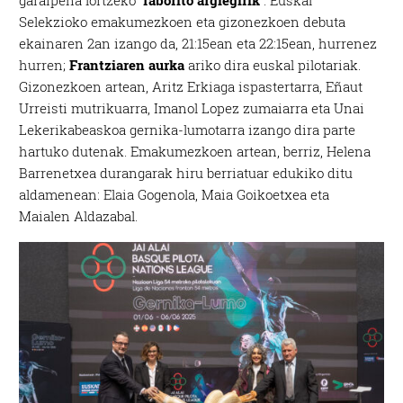
garaipena lortzeko “
faborito argiegirik
“. Euskal
Selekzioko emakumezkoen eta gizonezkoen debuta
ekainaren 2an izango da, 21:15ean eta 22:15ean, hurrenez
hurren;
Frantziaren aurka
ariko dira euskal pilotariak.
Gizonezkoen artean, Aritz Erkiaga ispastertarra, Eñaut
Urreisti mutrikuarra, Imanol Lopez zumaiarra eta Unai
Lekerikabeaskoa gernika-lumotarra izango dira parte
hartuko dutenak. Emakumezkoen artean, berriz, Helena
Barrenetxea durangarak hiru berriatuar edukiko ditu
aldamenean: Elaia Gogenola, Maia Goikoetxea eta
Maialen Aldazabal.