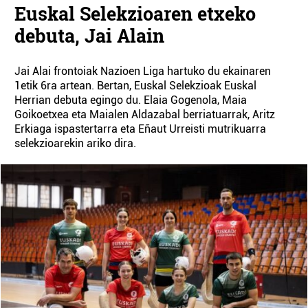
Euskal Selekzioaren etxeko
debuta, Jai Alain
Jai Alai frontoiak Nazioen Liga hartuko du ekainaren
1etik 6ra artean. Bertan, Euskal Selekzioak Euskal
Herrian debuta egingo du. Elaia Gogenola, Maia
Goikoetxea eta Maialen Aldazabal berriatuarrak, Aritz
Erkiaga ispastertarra eta Eñaut Urreisti mutrikuarra
selekzioarekin ariko dira.