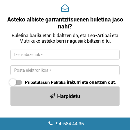
Asteko albiste garrantzitsuenen buletina jaso
nahi?
Buletina barikuetan bidaltzen da, eta Lea-Artibai eta
Mutrikuko asteko berri nagusiak biltzen ditu.
Pribatutasun Politika
irakurri eta onartzen dut.
Harpidetu
94-684 44 36