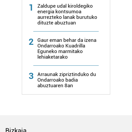
1
Zaldupe udal kiroldegiko
energia kontsumoa
aurrezteko lanak burutuko
dituzte abuztuan
2
Gaur eman behar da izena
Ondarroako Kuadrilla
Eguneko marmitako
lehiaketarako
3
Arraunak zipriztinduko du
Ondarroako badia
abuztuaren 8an
Bizkaia