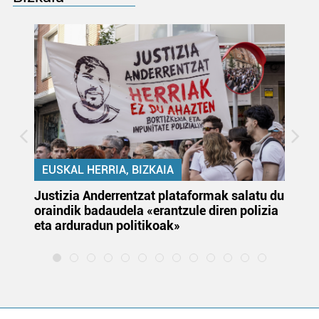
EUSKAL HERRIA, BIZKAIA
Justizia Anderrentzat plataformak salatu du
Eu
oraindik badaudela «erantzule diren polizia
‘E
eta arduradun politikoak»