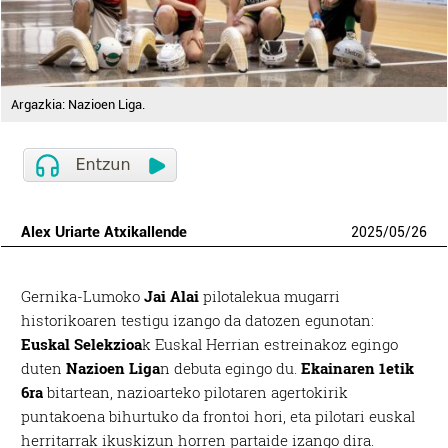
Argazkia: Nazioen Liga.
Alex Uriarte Atxikallende
2025
/
05
/
26
Gernika-Lumoko
Jai Alai
pilotalekua mugarri
historikoaren testigu izango da datozen egunotan:
Euskal Selekzioa
k Euskal Herrian estreinakoz egingo
duten
Nazioen Liga
n debuta egingo du.
Ekainaren 1etik
6ra
bitartean, nazioarteko pilotaren agertokirik
puntakoena bihurtuko da frontoi hori, eta pilotari euskal
herritarrak ikuskizun horren partaide izango dira.