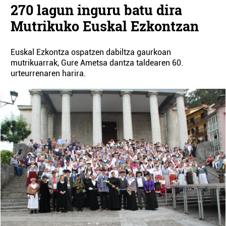
270 lagun inguru batu dira
Mutrikuko Euskal Ezkontzan
Euskal Ezkontza ospatzen dabiltza gaurkoan
mutrikuarrak, Gure Ametsa dantza taldearen 60.
urteurrenaren harira.