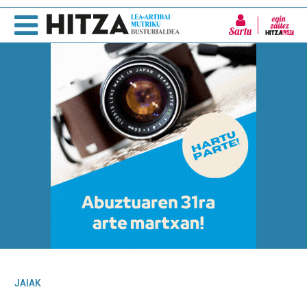
Sartu
JAIAK