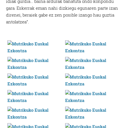
idiak gurdia… baina ardurak banatuta ondo konpondu
gara. Eskerrak eman nahi dizkiegu egunaren parte izan
direnei, beraiek gabe ez zen posible izango hau guztia
antolatzea”.