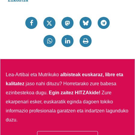
Lea-Artibai eta Mutrikuko
albisteak euskaraz, libre eta
kalitatez
jaso nahi dituzu?
Horretarako zure babesa
ezinbestekoa dugu.
Egin zaitez HITZAkide!
Zure
ekarpenari esker, euskaratik eginda dagoen tokiko
informazio profesionala garatzen eta indartzen lagunduko
duzu.