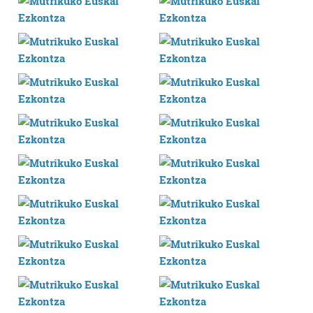
Lortu zure datu pertsonalak prozesatzeko moduari
buruzko informazio gehiago eta ezarri zure lehentasunak
datuen atalean. Edozein unetan alda edo ken dezakezu
zure baimena Cookieen adierazpenean.
Webgune honek cookie propioak eta hirugarrenen cookie-
fitxategiak erabiltzen ditu. Zure esperientzia eta
zerbitzuak hobetzeko asmoz, cookie teknologiaz
baliatzen gara. Ohar hau onartuz gero, teknologia hori
erabiltzeko baimen esplizitua ematen diguzu.
Gehiago
irakurri