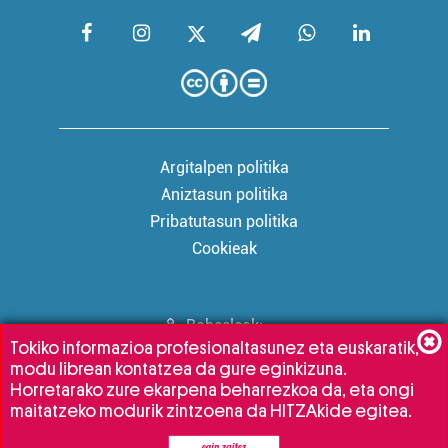
Argitalpen politika
Aniztasun politika
Pribatutasun politika
Cookieak
Babesleak:
Tokiko informazioa profesionaltasunez eta euskaratik,
modu librean kontatzea da gure eginkizuna.
Horretarako zure ekarpena beharrezkoa da, eta ongi
maitatzeko modurik zintzoena da HITZAkide egitea.