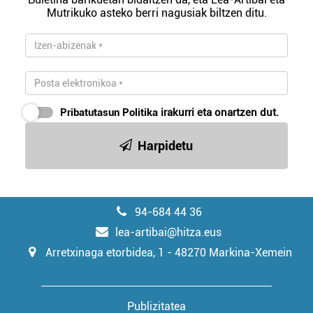
Mutrikuko asteko berri nagusiak biltzen ditu.
Pribatutasun Politika
irakurri eta onartzen dut.
Harpidetu
94-684 44 36
lea-artibai@hitza.eus
Arretxinaga etorbidea, 1 - 48270 Markina-Xemein
Publizitatea