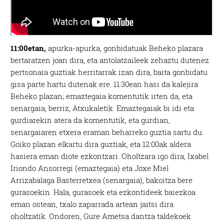
11:00etan,
apurka-apurka, gonbidatuak Beheko plazara
bertaratzen joan dira, eta antolatzaileek zehaztu dutenez
pertsonaia guztiak herritarrak izan dira, baita gonbidatu
gisa parte hartu dutenak ere. 11:30ean hasi da kalejira
Beheko plazan; emaztegaia komentutik irten da, eta
senargaia, berriz, Atxukaletik. Emaztegaiak bi idi eta
gurdiarekin atera da komentutik, eta gurdian,
senargaiaren etxera eraman beharreko guztia sartu du.
Goiko plazan elkartu dira guztiak, eta 12:00ak aldera
hasiera eman diote ezkontzari. Oholtzara igo dira, Ixabel
Iriondo Ansorregi (emaztegaia) eta Joxe Miel
Arrizabalaga Basterretxea (senargaia), bakoitza bere
gurasoekin. Hala, gurasoek eta ezkontideek baiezkoa
eman ostean, txalo zaparrada artean jaitsi dira
oholtzatik. Ondoren, Gure Ametsa dantza taldekoek