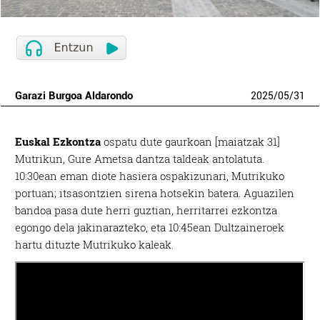
Garazi Burgoa Aldarondo
2025
/
05
/
31
Euskal Ezkontza
ospatu dute gaurkoan [maiatzak 31]
Mutrikun, Gure Ametsa dantza taldeak antolatuta.
10:30ean eman diote hasiera ospakizunari, Mutrikuko
portuan; itsasontzien sirena hotsekin batera. Aguazilen
bandoa pasa dute herri guztian, herritarrei ezkontza
egongo dela jakinarazteko, eta 10:45ean Dultzaineroek
hartu dituzte Mutrikuko kaleak.