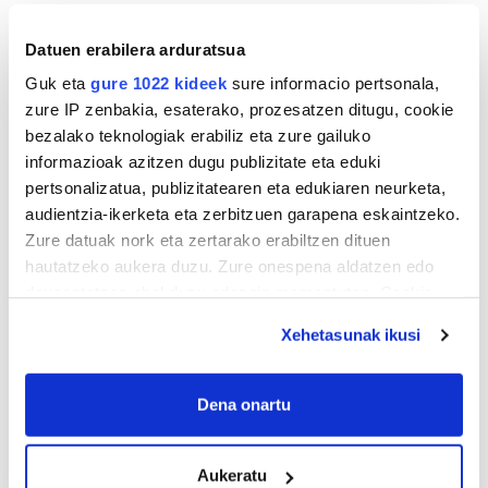
Datuen erabilera arduratsua
Guk eta
gure 1022 kideek
sure informacio pertsonala,
zure IP zenbakia, esaterako, prozesatzen ditugu, cookie
bezalako teknologiak erabiliz eta zure gailuko
informazioak azitzen dugu publizitate eta eduki
pertsonalizatua, publizitatearen eta edukiaren neurketa,
audientzia-ikerketa eta zerbitzuen garapena eskaintzeko.
Zure datuak nork eta zertarako erabiltzen dituen
hautatzeko aukera duzu. Zure onespena aldatzen edo
deuseztatzen ahal duzu edozein momentutan, Cookie
deklaraziotik edo Privacy triggerean klikatuz.
Xehetasunak ikusi
If you allow, we would also like to:
Collect information about your geographical
Dena onartu
location which can be accurate to within several
meters
Aukeratu
Identify your device by actively scanning it for