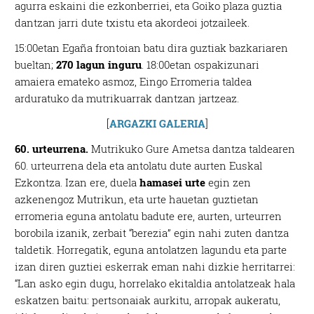
agurra eskaini die ezkonberriei, eta Goiko plaza guztia
dantzan jarri dute txistu eta akordeoi jotzaileek.
15:00etan Egaña frontoian batu dira guztiak bazkariaren
bueltan;
270 lagun inguru
. 18:00etan ospakizunari
amaiera emateko asmoz, Eingo Erromeria taldea
arduratuko da mutrikuarrak dantzan jartzeaz.
[
ARGAZKI GALERIA
]
60. urteurrena.
Mutrikuko Gure Ametsa dantza taldearen
60. urteurrena dela eta antolatu dute aurten Euskal
Ezkontza. Izan ere, duela
hamasei urte
egin zen
azkenengoz Mutrikun, eta urte hauetan guztietan
erromeria eguna antolatu badute ere, aurten, urteurren
borobila izanik, zerbait “berezia” egin nahi zuten dantza
taldetik. Horregatik, eguna antolatzen lagundu eta parte
izan diren guztiei eskerrak eman nahi dizkie herritarrei:
“Lan asko egin dugu, horrelako ekitaldia antolatzeak hala
eskatzen baitu: pertsonaiak aurkitu, arropak aukeratu,