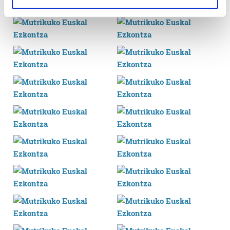
specific characteristics (fingerprinting)
Find out more about how your personal data is processed
and set your preferences in the
details section
.
Guk eta gure bazkideek zure datu pertsonalak
prozesatzen ditugu, zure IP zenbakia, besteak beste,
teknologia erabiliz, cookieak adibidez, iragarki eta eduki
pertsonalizatuak eskaintzeko, iragarkiak eta edukia
neurtzeko, jendeari buruzko informazioa biltzeko eta
produktuak garatzeko. Zure datuak nork eta zertarako
erabiltzen dituen hauta dezakezu.
Bazkide batzuek ez dizute baimenik eskatzen, eta beren
interes komertzial legitimoetan babesten dira. Ikusi gure
bazkideen zerrenda, beren ustez zein helburutarako
duten interes legitimoa eta horren aurka nola egin
dezakezun ikusteko.