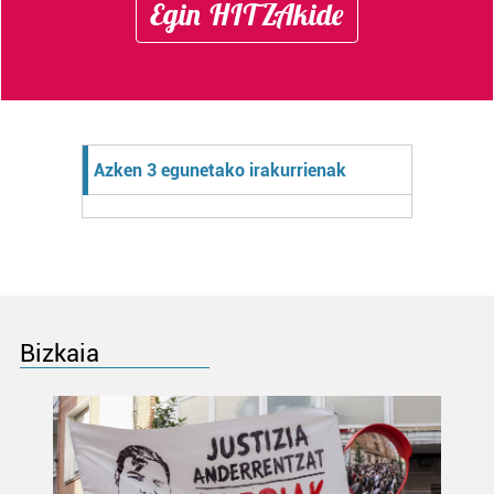
Egin HITZAkide
Azken 3 egunetako irakurrienak
Bizkaia