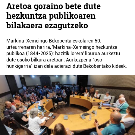
Aretoa goraino bete dute
hezkuntza publikoaren
bilakaera ezagutzeko
Markina-Xemeingo Bekobenta eskolaren 50.
urteurrenaren harira, 'Markina-Xemeingo hezkuntza
publikoa (1844-2025): hazitik lorera' liburua aurkeztu
dute osoko bilkura aretoan. Aurkezpena "oso
hunkigarria" izan dela adierazi dute Bekobentako kideek.