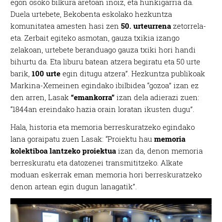
egon osoko bilkura aretoan inoiz, eta hunkigarria da.
Duela urtebete, Bekobenta eskolako hezkuntza
komunitatea amesten hasi zen
50. urteurrena
zetorrela-
eta. Zerbait egiteko asmotan, gauza txikia izango
zelakoan, urtebete beranduago gauza txiki hori handi
bihurtu da. Eta liburu batean atzera begiratu eta 50 urte
barik,
100 urte
egin ditugu atzera”. Hezkuntza publikoak
Markina-Xemeinen egindako ibilbidea “gozoa” izan ez
den arren, Lasak
“emankorra”
izan dela adierazi zuen:
“1844an ereindako hazia orain loratan ikusten dugu”.
Hala, historia eta memoria berreskuratzeko egindako
lana goraipatu zuen Lasak: “Proiektu hau
memoria
kolektiboa lantzeko proiektua
izan da, denon memoria
berreskuratu eta datozenei transmititzeko. Alkate
moduan eskerrak eman memoria hori berreskuratzeko
denon artean egin dugun lanagatik”.