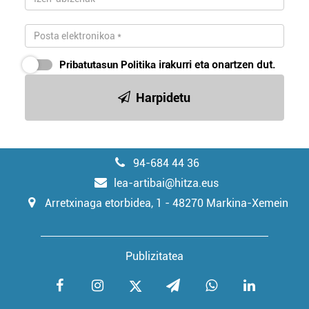
Pribatutasun Politika
irakurri eta onartzen dut.
Harpidetu
94-684 44 36
lea-artibai@hitza.eus
Arretxinaga etorbidea, 1 - 48270 Markina-Xemein
Publizitatea