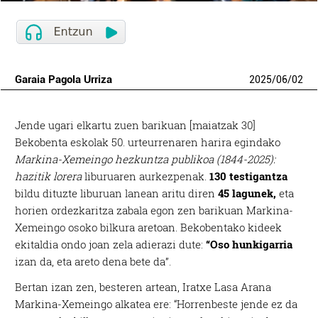
Garaia Pagola Urriza
2025
/
06
/
02
Jende ugari elkartu zuen barikuan [maiatzak 30]
Bekobenta eskolak 50. urteurrenaren harira egindako
Markina-Xemeingo hezkuntza publikoa (1844-2025):
hazitik lorera
liburuaren aurkezpenak.
130 testigantza
bildu dituzte liburuan lanean aritu diren
45 lagunek,
eta
horien ordezkaritza zabala egon zen barikuan Markina-
Xemeingo osoko bilkura aretoan. Bekobentako kideek
ekitaldia ondo joan zela adierazi dute:
“Oso hunkigarria
izan da, eta areto dena bete da”.
Bertan izan zen, besteren artean, Iratxe Lasa Arana
Markina-Xemeingo alkatea ere: “Horrenbeste jende ez da