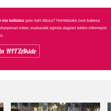
 eta kalitatez
jaso nahi dituzu?
Horretarako zure babesa
ekarpenari esker, euskaratik eginda dagoen tokiko informazio
u.
in HITZAkide