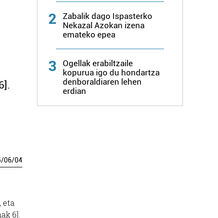
2
Zabalik dago Ispasterko
Nekazal Azokan izena
emateko epea
3
Ogellak erabiltzaile
kopurua igo du hondartza
denboraldiaren lehen
6].
erdian
5
/
06
/
04
, eta
ak 6].