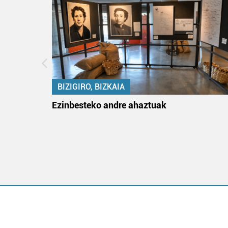
BIZIGIRO, BIZKAIA
ko itun
Ezinbesteko andre ahaztuak