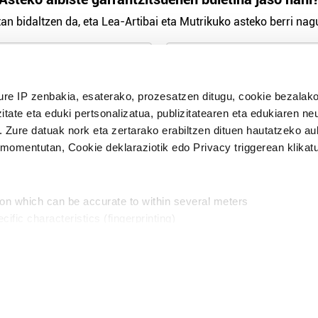
an bidaltzen da, eta Lea-Artibai eta Mutrikuko asteko berri nagu
n Politika
irakurri eta onartzen dut.
ure IP zenbakia, esaterako, prozesatzen ditugu, cookie bezalako
H
itate eta eduki pertsonalizatua, publizitatearen eta edukiaren ne
. Zure datuak nork eta zertarako erabiltzen dituen hautatzeko a
omentutan, Cookie deklaraziotik edo Privacy triggerean klikat
Publizitatea
ion which can be accurate to within several meters
in
cific characteristics (fingerprinting)
d and set your preferences in the
details section
.
aratik, modu librean kontatzea da gure eginkizuna. Horret
intzoena da HITZAkide egitea.
n ditugu, zure IP zenbakia, besteak beste, teknologia erabiliz,
Babesleak:
, iragarkiak eta edukia neurtzeko, jendeari buruzko informazioa b
abiltzen dituen hauta dezakezu.