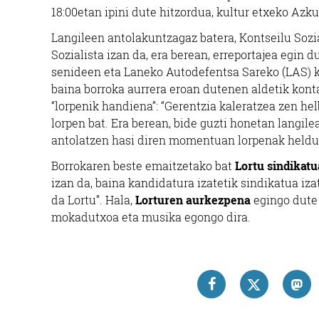
18:00etan ipini dute hitzordua, kultur etxeko Azku
Langileen antolakuntzagaz batera, Kontseilu Sozi
Sozialista izan da, era berean, erreportajea egin 
senideen eta Laneko Autodefentsa Sareko (LAS) k
baina borroka aurrera eroan dutenen aldetik kont
“lorpenik handiena”: “Gerentzia kaleratzea zen hel
lorpen bat. Era berean, bide guzti honetan langile
antolatzen hasi diren momentuan lorpenak heldu e
Borrokaren beste emaitzetako bat
Lortu sindikatu
izan da, baina kandidatura izatetik sindikatua iz
da Lortu”. Hala,
Lorturen aurkezpena
egingo dute 
mokadutxoa eta musika egongo dira.