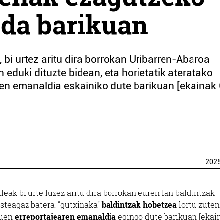
 da barikuan
 bi urtez aritu dira borrokan Uribarren-Abaroa
n eduki dituzte bidean, eta horietatik ateratako
ren emanaldia eskainiko dute barikuan [ekainak 
202
leak bi urte luzez aritu dira borrokan euren lan baldintzak
steagaz batera, “gutxinaka”
baldintzak hobetzea
lortu zuten
tuen
erreportajearen emanaldia
egingo dute barikuan [ekain