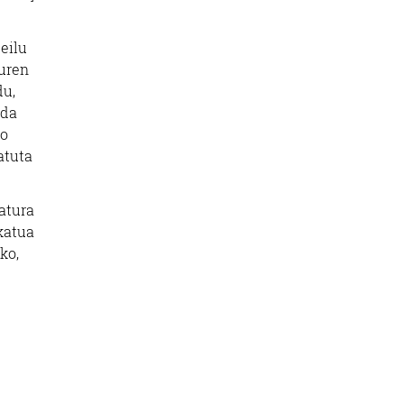
eilu
euren
du,
 da
ko
atuta
atura
katua
ko,