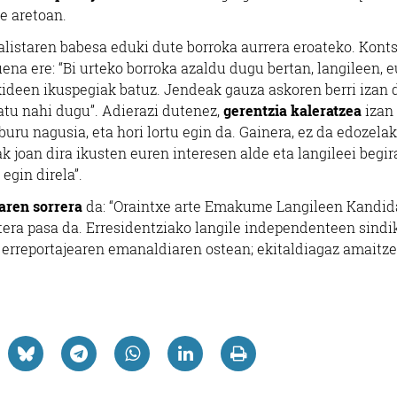
e aretoan.
alistaren babesa eduki dute borroka aurrera eroateko. Konts
duena ere: “Bi urteko borroka azaldu dugu bertan, langileen, 
ideen ikuspegiak batuz. Jendeak gauza askoren berri izan 
atu nahi dugu”. Adierazi dutenez,
gerentzia kaleratzea
izan
buru nagusia, eta hori lortu egin da. Gainera, ez da edozela
ak joan dira ikusten euren interesen alde eta langileei begir
gin direla”.
aren sorrera
da: “Oraintxe arte Emakume Langileen Kandid
atera pasa da. Erresidentziako langile independenteen sindi
erreportajearen emanaldiaren ostean; ekitaldiagaz amaitze