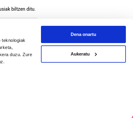
siak biltzen ditu.
Dena onartu
 teknologiak
arpidetu
urketa,
Aukeratu
ukera duzu. Zure
uz.
Argitalpen politika
Aniztasun politika
Pribatutasun politika
Cookieak
arako zure ekarpena
 cookieak
iltzeko eta