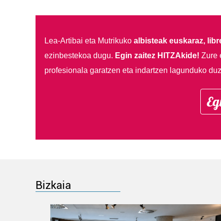
Lea-Artibai eta Mutrikuko
albisteak euskaraz, libre
ezinbestekoa dugu.
Egin zaitez HITZAkide!
Zure 
profesionala garatzen eta indartzen lagunduko duz
Eg
Bizkaia