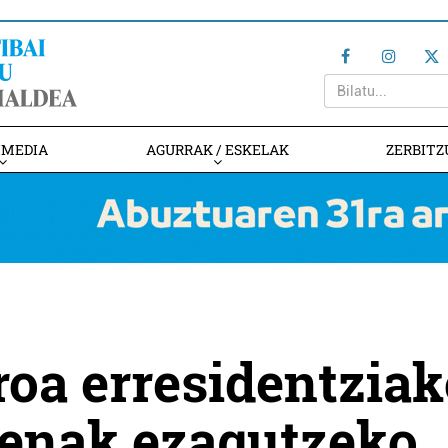
IMEDIA
AGURRAK / ESKELAK
ZERBITZ
oa erresidentziak
penak ezagutzeko