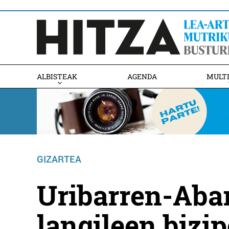
ALBISTEAK
AGENDA
MULT
GIZARTEA
Uribarren-Abar
langileen bizi