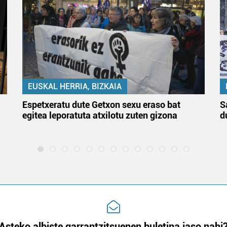
EUSKAL HERRIA, BIZKAIA
Espetxeratu dute Getxon sexu eraso bat
S
egitea leporatuta atxilotu zuten gizona
d
Asteko albiste garrantzitsuenen buletina jaso nahi