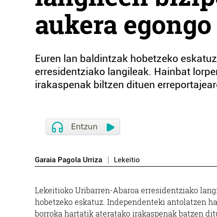
aukera egongo
Euren lan baldintzak hobetzeko eskatuz,
erresidentziako langileak. Hainbat lorpe
irakaspenak biltzen dituen erreportajea
Garaia Pagola Urriza
Lekeitio
Lekeitioko Uribarren-Abaroa erresidentziako langi
hobetzeko eskatuz. Independenteki antolatzen ha
borroka hartatik ateratako irakaspenak batzen di