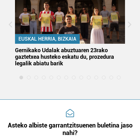
erabiltzeko baimen esplizitua ematen diguzu.
Gehiago
irakurri
EUSKAL HERRIA, BIZKAIA
Gernikako Udalak abuztuaren 23rako
Ju
gaztetxea husteko eskatu du, prozedura
or
legalik abiatu barik
et
Asteko albiste garrantzitsuenen buletina jaso
nahi?