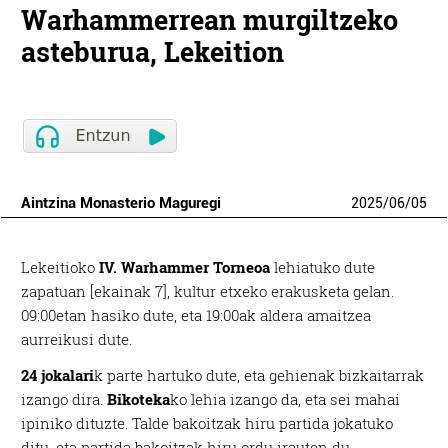
Warhammerrean murgiltzeko
asteburua, Lekeition
Aintzina Monasterio Maguregi
2025
/
06
/
05
Lekeitioko
IV. Warhammer Torneoa
lehiatuko dute
zapatuan [ekainak 7], kultur etxeko erakusketa gelan.
09:00etan hasiko dute, eta 19:00ak aldera amaitzea
aurreikusi dute.
24 jokalari
k parte hartuko dute, eta gehienak bizkaitarrak
izango dira.
Bikoteka
ko lehia izango da, eta sei mahai
ipiniko dituzte. Talde bakoitzak hiru partida jokatuko
ditu, eta partida bakoitzak hiru ordu irauten du.