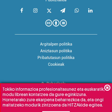
Argitalpen politika
Aniztasun politika
Pribatutasun politika
Cookieak
Babesleak:
Tokiko informazioa profesionaltasunez eta euskaratik,
modu librean kontatzea da gure eginkizuna.
Horretarako zure ekarpena beharrezkoa da, eta ongi
maitatzeko modurik zintzoena da HITZAkide egitea.