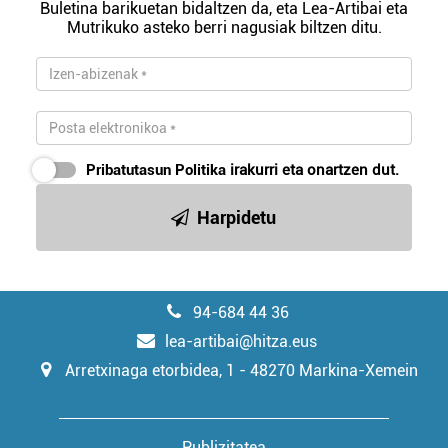
Buletina barikuetan bidaltzen da, eta Lea-Artibai eta
Mutrikuko asteko berri nagusiak biltzen ditu.
Pribatutasun Politika
irakurri eta onartzen dut.
Harpidetu
94-684 44 36
lea-artibai@hitza.eus
Arretxinaga etorbidea, 1 - 48270 Markina-Xemein
Publizitatea