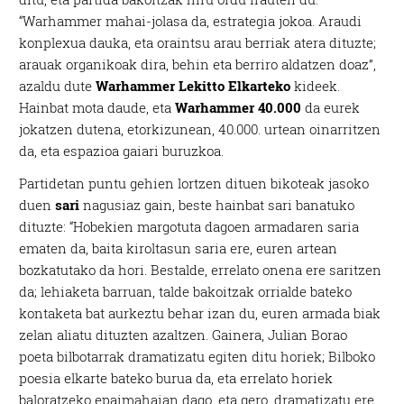
“Warhammer mahai-jolasa da, estrategia jokoa. Araudi
konplexua dauka, eta oraintsu arau berriak atera dituzte;
arauak organikoak dira, behin eta berriro aldatzen doaz”,
azaldu dute
Warhammer Lekitto Elkarteko
kideek.
Hainbat mota daude, eta
Warhammer 40.000
da eurek
jokatzen dutena, etorkizunean, 40.000. urtean oinarritzen
da, eta espazioa gaiari buruzkoa.
Partidetan puntu gehien lortzen dituen bikoteak jasoko
duen
sari
nagusiaz gain, beste hainbat sari banatuko
dituzte: “Hobekien margotuta dagoen armadaren saria
ematen da, baita kiroltasun saria ere, euren artean
bozkatutako da hori. Bestalde, errelato onena ere saritzen
da; lehiaketa barruan, talde bakoitzak orrialde bateko
kontaketa bat aurkeztu behar izan du, euren armada biak
zelan aliatu dituzten azaltzen. Gainera, Julian Borao
poeta bilbotarrak dramatizatu egiten ditu horiek; Bilboko
poesia elkarte bateko burua da, eta errelato horiek
baloratzeko epaimahaian dago, eta gero, dramatizatu ere