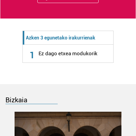
produktuak garatzeko. Zure datuak nork eta zertarako
erabiltzen dituen hauta dezakezu.
Bazkide batzuek ez dizute baimenik eskatzen, eta beren
interes komertzial legitimoetan babesten dira. Ikusi gure
Azken 3 egunetako irakurrienak
bazkideen zerrenda, beren ustez zein helburutarako
duten interes legitimoa eta horren aurka nola egin
1
Ez dago etxea modukorik
dezakezun ikusteko.
Lortu zure datu pertsonalak prozesatzeko moduari
buruzko informazio gehiago eta ezarri zure lehentasunak
datuen atalean. Edozein unetan alda edo ken dezakezu
zure baimena Cookieen adierazpenean.
Bizkaia
Webgune honek cookie propioak eta hirugarrenen cookie-
fitxategiak erabiltzen ditu. Zure esperientzia eta
zerbitzuak hobetzeko asmoz, cookie teknologiaz
baliatzen gara. Ohar hau onartuz gero, teknologia hori