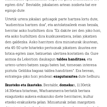
egiten ditu”. Bestalde, jokalarien artean zozketa bat ere
egingo dute.
Urtetik urtera jokalari gehiagok parte hartzea lortu dute,
“audientzia hartzen doa”, eta antolatzaileek esan bezala,
herritar asko hurbiltzen dira: “Ez dakite zer den joko hori,
eta asko hurbiltzen dira kuxkuxeatzera, zelan jokatzen
den galdezka. Asko harritzen dira miniaturak ikustean,
eta 45-50 urte bitarteko pertsonak jokatzen ikustea ere
bitxia egiten zaie; batzuetan ulertzea kostatzen da. Gure
asmoa da Lekeition daukagun
taldea handitzea
, eta
urtero-urtero batzen zaigu baten bat, torneoan interesa
piztuta. Geldika bagoaz taldea handitzen”. Era berean,
estrategia-joko hori jendeari
ezagutaraztea
dute helburu.
Ikusteko eta ikasteko.
Bestalde,
domeka
n, 11:30etik
14:30etara bitartean, Warhammerra bertatik bertara
ezagutzeko aukera eskainiko diete herritarrei, kultur
etxeko erakusketa gelan. Miniaturak zelan margotzen